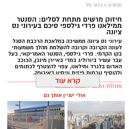
ספורט
>
כדור סל
חיזוק מרשים מתחת לסלים: הסנטר
ממילאנו פרדי גילספי סיכם בעירוני נס
ציונה
עירוני נס ציונה ממשיכה במלאכת הרכבת הסגל
לעונה הקרובה וקרובה להשלמת מהלך משמעותי
איגוד הכדוריד
בקו הקדמי. פרדי גילספי, הסנטר האמריקאי, בעל
עבר עשיר ביורוליג במדי באיירן מינכן, הכוכב
דרמה של השנייה האחרונה: נבחרת הנוער
האדום בלגרד ומילאנו, צפוי להצטרף לכתומים
בכדוריד ובה שלושה נס ציונים, העפילה לאליפות
ולהוסיף נוכחות פיזית וניסיון באירופה.
העולם
קרא עוד
מנהלת האתר / 10:06 03.08.26
ניצחון דרמטי במיוחד בשנייה האחרונה מול פולין,
העניק לנבחרת הנוער של ישראל בכדוריד את
אולי יעניין אותך גם
הכרטיס היוקרתי לאליפות העולם עד גיל 19
שתתקיים בקיץ הבא, והשלים הישג כפול ומתווסף
להעפלתה של נבחרת העתודה.
כבוד לנבחרת ולנציגי א.כ. נס ציונה בה: גבע דגני,