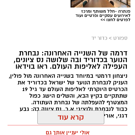
פנתרה -חלל משותף ומרכז
לאירועים עסקיים ופרטיים ועוד
לפרטים לחצו >>
ספורט
>
כדור יד
דרמה של השנייה האחרונה: נבחרת
הנוער בכדוריד ובה שלושה נס ציונים,
העפילה לאליפות העולם. ראו בוידאו
ניצחון דרמטי במיוחד בשנייה האחרונה מול פולין,
העניק לנבחרת הנוער של ישראל בכדוריד את
הכרטיס היוקרתי לאליפות העולם עד גיל 19
שתתקיים בקיץ הבא, והשלים הישג כפול
המצטרף להעפלתה של נבחרת העתודה.
כבוד לנבחרת ולנציגי א.כ. נס ציונה בה: גבע
דגני, אורי בוחניק ונעם לוי.
קרא עוד
kolness1@gmail.com / 18:48 06.08.26
אולי יעניין אותך גם