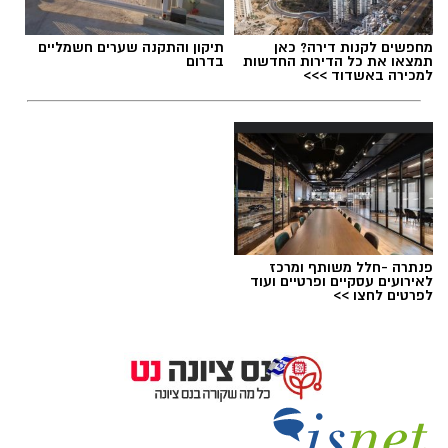
תגים:
עירוני נס ציונה
,
פרדי גילספי
אורי בוחניק ונעם לוי. אורי בוחניק - בוגר בן גוריון
(סיים עכשיו יב'), גבע דגני - עולה לכיתה יא בבן
מחפשים לקנות דירה? כאן
תיקון והתקנה שערים חשמליים
תמצאו את כל הדירות החדשות
בדרום
גוריון. נעם לוי הינו תושב רחובות אך משחק בא.כ.
למכירה באשדוד >>>
נס ציונה
פנתרה -חלל משותף ומרכז
לאירועים עסקיים ופרטיים ועוד
לפרטים לחצו >>
פייסבוק
חיזוק מרשים מתחת לסלים: פרדי גילספי סיכם
א.כ. נס ציונה
בנס ציונה