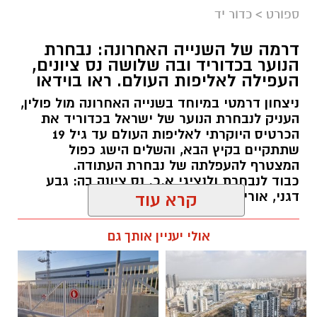
ספורט
>
כדור יד
דרמה של השנייה האחרונה: נבחרת
הנוער בכדוריד ובה שלושה נס ציונים,
העפילה לאליפות העולם. ראו בוידאו
ניצחון דרמטי במיוחד בשנייה האחרונה מול פולין,
העניק לנבחרת הנוער של ישראל בכדוריד את
הכרטיס היוקרתי לאליפות העולם עד גיל 19
שתתקיים בקיץ הבא, והשלים הישג כפול
המצטרף להעפלתה של נבחרת העתודה.
כבוד לנבחרת ולנציגי א.כ. נס ציונה בה: גבע
דגני, אורי בוחניק ונעם לוי.
קרא עוד
kolness1@gmail.com / 18:48 06.08.26
אולי יעניין אותך גם