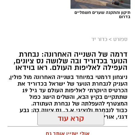
תיקון והתקנה שערים חשמליים
בדרום
ספורט
>
כדור יד
דרמה של השנייה האחרונה: נבחרת
הנוער בכדוריד ובה שלושה נס ציונים,
העפילה לאליפות העולם. ראו בוידאו
ניצחון דרמטי במיוחד בשנייה האחרונה מול פולין,
העניק לנבחרת הנוער של ישראל בכדוריד את
הכרטיס היוקרתי לאליפות העולם עד גיל 19
שתתקיים בקיץ הבא, והשלים הישג כפול
המצטרף להעפלתה של נבחרת העתודה.
כבוד לנבחרת ולנציגי א.כ. נס ציונה בה: גבע
דגני, אורי בוחניק ונעם לוי.
קרא עוד
kolness1@gmail.com / 18:48 06.08.26
אולי יעניין אותך גם