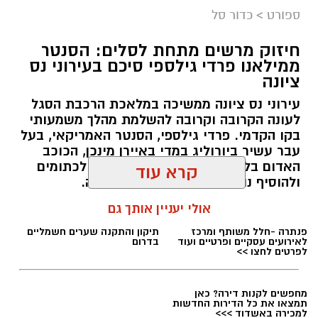
ספורט
>
כדור סל
חיזוק מרשים מתחת לסלים: הסנטר
ממילאנו פרדי גילספי סיכם בעירוני נס
ציונה
עירוני נס ציונה ממשיכה במלאכת הרכבת הסגל
לעונה הקרובה וקרובה להשלמת מהלך משמעותי
איגוד הכדוריד
בקו הקדמי. פרדי גילספי, הסנטר האמריקאי, בעל
עבר עשיר ביורוליג במדי באיירן מינכן, הכוכב
דרמה של השנייה האחרונה: נבחרת הנוער
האדום בלגרד ומילאנו, צפוי להצטרף לכתומים
קרא עוד
בכדוריד ובה שלושה נס ציונים, העפילה לאליפות
ולהוסיף נוכחות פיזית וניסיון באירופה.
העולם
אולי יעניין אותך גם
מנהלת האתר / 10:06 03.08.26
ניצחון דרמטי במיוחד בשנייה האחרונה מול פולין,
העניק לנבחרת הנוער של ישראל בכדוריד את
הכרטיס היוקרתי לאליפות העולם עד גיל 19
שתתקיים בקיץ הבא, והשלים הישג כפול ומתווסף
להעפלתה של נבחרת העתודה.
כבוד לנבחרת ולנציגי א.כ. נס ציונה בה: גבע דגני,