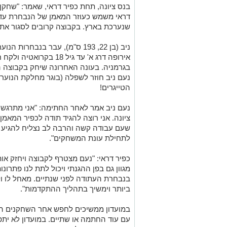
בנס ציונה, תחת כפיר דראי, שאמר: "שחקן מ
שנערכת בארץ. בקבוצה קרובים לסגור את
ניב (בן 22, 193 ס"מ), עבר בנב
אירופה דרג א' עד גיל 18 
בגרמניה. בעונה האחרונה שיחק בקבוצה ה
נעם ניב חוזר לשפלה (בוגר מחלקת הנוער 
הטייגרים!
נעם ניב אמר לאחר החתימה: "אני מתרגש מ
ציונה. אני רוצה להגיד תודה לכפיר המאמן
שעם עבודה קשה והרבה לב נצליח להגיע ר
לתחילת עונת המשחקים".
כפיר דראי: "נעם מצטרף לקבוצה ויחזק אות
מגוון גם בפן ההגנתי ויכול לתת לנו פתרונו
בנבחרת העתודה לפני שנתיים. מאחל לו ו
ביותר וימשיך בתהליך ההתקדמות".
במועדון ממשיכים לחפש אחר השחקנים ה
עם עוד החתמה או שתיים. במועדון לא יתפ