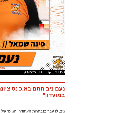
נעם ניב קרדיט דיגישארק
נעם ניב חתם בא.כ נס ציו
במועדון"
ניב, לו עבר בנבחרות העתודה והנוער של י