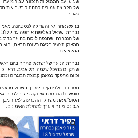
שיגיעו עם המנטליות הנכונה עבור מועדון מ
של הקבוצה אמורים להתחיל בשבועות הקר
לארץ.
בנושא אחר, גאווה גדולה לנס ציונה. מאמ
נ
של הנבחרת, שתנסה לזכות בתואר בדרג ב' ו
המאמן הצעיר בליגה בעונה הבאה, והוא ב
המקצועית.
נבחרת הנוער של ישראל פתחה ביום ראשון 
שיתקיים בהיכל שלמה, תל אביב. דראי, כיד
וכיום מתפקד כמאמן קבוצת הבוגרים וכמנ
הטורניר כולו יתקיים לאורך השבוע מראש
חופשית! הנבחרת שיחקה מול בולגריה, גא
הסופ"ש את משחקי ההכרעה. לאחר מכן, דר
א.כ נס ציונה וייערך לתחילת האימונים.