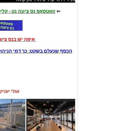
⇐
וואטסאפ נס ציונה נט - קל
איפה יש בנס ציו
הכסף שנעלם בשקט: כך דמי הניהול
אולי יעניי