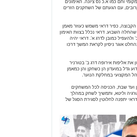
קומי וחם כמו א.כ נס ציונה. האימונים
ובים, עם הגעתם של השחקנים הזרים
ן הקבוצה, כפיר דראי משמש כעוזר מאמן
בחרת ישראל באליפות אירופה עד גיל 18 שהחלה השבוע. דראי נכלל בצוות האימון
להעפיל כמובן לדרג א'. דראי יהיה
החלט אוגר ניסיון לקראת המשך דרכו
את אליפות אירופה דרג ב' בטורניר
וע גדל במועדון הן כשחקן והן כמאמן
הל המקצועי במחלקת הנוער.
ון ועד שבת, הכניסה לכל המשחקים
ורגיה וליטא, ותמשיך לשחק במהלך
אי יתפנה לחלוטין לסגירת הסגל של