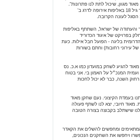
אוד מגוון, שיכול לתת לנו פתרונות".
דראי משמש כעוזר המאמן של הנבחרת עד גיל 18 באליפות אירופה לדרג ב'
 הסגל לעונה הקרובה.
חרות הנוער והעתודה של ישראל, השתתף באליפות
בקרואטיה ולקח חלק בפרויקט של איגוד הכדוריד
דרומית בליגה - הפועל חבל אילות. כעת
של עירוני רחובות) וחתם בשורות
אוד להגיע לשחק במועדון כמו א.כ. נס
 ועמית המנכ״ל על האמון בי. אני בטוח
חוק השנה, כבר לא יכול לחכות
נו בעמדת הקיצוני. נעם שחקן מאוד
ת. מאוד חיובי, יצא לנו לשתף פעולה
לנו שישתלב בקבוצה בצורה הטובה
מתאימים ומחפשים להשלים את הקאדר
שרו ויחפשו את השחקנים הנכונים,