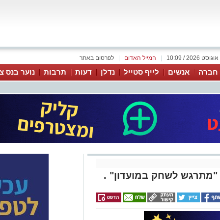
|
המייל האדום
|
לפרסום באתר
 חברה
אנשים
לייף סטייל
נדלן
דעות
תרבות
נוער בנס צי
 "מתרגש לשחק במועדון" .