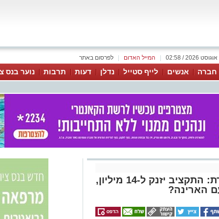
|
המייל האדום
|
לפרסום באתר
 חברה
אנשים
לייף סטייל
נדלן
דעות
תרבות
נוער בנס צי
עירוני נס ציונה מכוונת לצמרת: התקציב יזנק ל-14 מיליון,
עם הארינה?