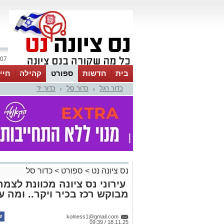
07 אוגוסט 2026 / 02:58
בית
חדשות
ספורט
קהילה
חיי
כדור רגל
כדור סל
כדור יד
|
|
נס ציונה נט
>
ספורט
>
כדור סל
מבוקש רכז בכיר ויקר.. ומה 
kolness1@gmail.com
18.11.25 / 09:39