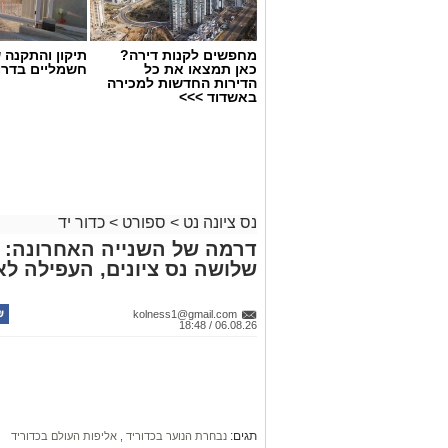
מחפשים לקנות דירה?
תיקון והתקנה 
כאן תמצאו את כל
חשמליים בדרו
הדירות החדשות למכירה
באשדוד >>>
נס ציונה נט
>
ספורט
>
כדור יד
דרמה של השנייה האחרונה: נ
שלושה נס ציונים, העפילה לאל
kolness1@gmail.com
06.08.26 / 18:48
תגים:
נבחרת הנוער בכדוריד
,
אליפות העולם בכדוריד