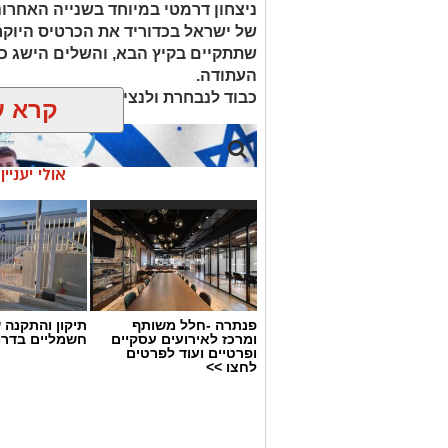
ניצחון דרמטי במיוחד בשנייה האחרונ
שתתקיים בקיץ הבא, והשלים הישג 
העתודה.
כבוד לנבחרת ולנציגי א.כ. נס ציונה בה:
קרא ע
אולי יעניי
פנתרה -חלל משותף
תיקון והתקנה 
ומרכז לאירועים עסקיים
חשמליים בדרו
ופרטיים ועוד לפרטים
לחצו >>