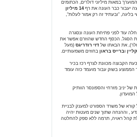
המוערך במאות מיליוני דולרים, הכתומים
צה יעבור כבר העונה את רף
14 מיליון
 בליגה, "ובעתיד זה רק אמור לעלות",
חלה עוד לפני פתיחת העונה ונסגרה
ית הסגל. הכסף החדש שהוזרם אפשר את
דזי רודריגס
(מעל
קליין
ו
ברייס בראון
בחוזים משמעותיים.
כעת הקבוצה מכוונת לצרף רכז בכיר
 הממוצע בשוק עבור מועמד כזה עומד
של יניב מזרחי והספונסר הוותיק
המועדון.
קול קורא של משרד הספורט למענק לבניית
 , וההנחה שתוך שנים מעטות יהיה
ת קהל ראויה, תרמה ללא ספק להחלטה