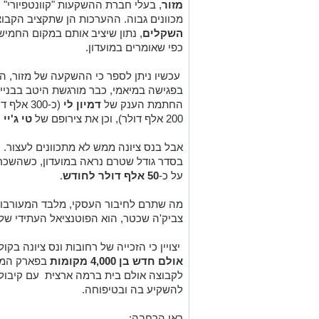
מזור
, בעלי חברת ההשקעות "קוונטפיורי" 
מכוונים גבוה. ההערכות הן שתקציב הקבו
השקלים
, נתון שיציב אותם במקום החמישי
כפי שאומרים במועדון.
עכשיו ניתן לספר כי ההשקעה של מזור, ה
בפגישה במיאמי, כבר מורגשת היטב בבני
החתמת הענק של
דמיון לי
(כ-300 אלף דולר), את הבאתו של
200 אלף דולר), וכן את צירופם של
טי ג'יי 
אבל בנס ציונה ממש לא מתכוונים לעצור. 
בסדר גודל שטרם נראה במועדון, כשהשכר
על כ-
50 אלף דולר לחודש
.
מה שתרם לחיבור העסקי, מלבד המעורבות 
צביק'ה שכטר, הוא הפוטנציאל העתידי של 
יצויין כי הזכייה של רחובות ונס ציונה ב
אולם חדש בן 4,000 מקומות
בפארק המדע
לקבוצה אולם בית ברמה ארצית עם קיבול
להשקיע בה ובטיפוחה.
ראו הרחבה: