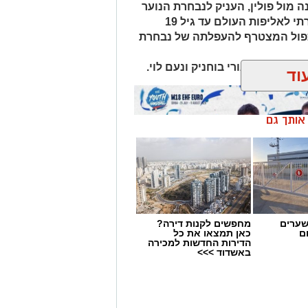
ה מול פולין, העניק לנבחרת הנוער
של ישראל בכדוריד את הכרטיס היוקרתי לאליפות העולם עד גיל 19
כפול המצטרף להעפלתה של נבחרת
 גבע דגני, אורי בוחניק ונעם לוי.
וד
ן אותך גם
שערים
מחפשים לקנות דירה?
ם
כאן תמצאו את כל
הדירות החדשות למכירה
באשדוד >>>