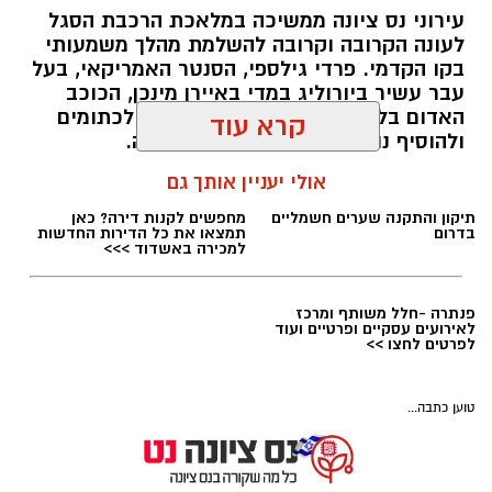
עירוני נס ציונה ממשיכה במלאכת הרכבת הסגל
לעונה הקרובה וקרובה להשלמת מהלך משמעותי
איגוד הכדוריד
בקו הקדמי. פרדי גילספי, הסנטר האמריקאי, בעל
עבר עשיר ביורוליג במדי באיירן מינכן, הכוכב
דרמה של השנייה האחרונה: נבחרת הנוער
האדום בלגרד ומילאנו, צפוי להצטרף לכתומים
קרא עוד
בכדוריד ובה שלושה נס ציונים, העפילה לאליפות
ולהוסיף נוכחות פיזית וניסיון באירופה.
העולם
אולי יעניין אותך גם
מנהלת האתר / 10:06 03.08.26
ניצחון דרמטי במיוחד בשנייה האחרונה מול פולין,
העניק לנבחרת הנוער של ישראל בכדוריד את
הכרטיס היוקרתי לאליפות העולם עד גיל 19
שתתקיים בקיץ הבא, והשלים הישג כפול ומתווסף
להעפלתה של נבחרת העתודה.
כבוד לנבחרת ולנציגי א.כ. נס ציונה בה: גבע דגני,
תגים:
עירוני נס ציונה
,
פרדי גילספי
תיקון והתקנה שערים חשמליים
מחפשים לקנות דירה? כאן
אורי בוחניק ונעם לוי. אורי בוחניק - בוגר בן גוריון
בדרום
תמצאו את כל הדירות החדשות
למכירה באשדוד >>>
(סיים עכשיו יב'), גבע דגני - עולה לכיתה יא בבן
גוריון. נעם לוי הינו תושב רחובות אך משחק בא.כ.
נס ציונה