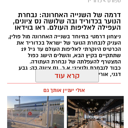
ספורט
>
כדור יד
דרמה של השנייה האחרונה: נבחרת
הנוער בכדוריד ובה שלושה נס ציונים,
העפילה לאליפות העולם. ראו בוידאו
ניצחון דרמטי במיוחד בשנייה האחרונה מול פולין,
העניק לנבחרת הנוער של ישראל בכדוריד את
הכרטיס היוקרתי לאליפות העולם עד גיל 19
שתתקיים בקיץ הבא, והשלים הישג כפול
המצטרף להעפלתה של נבחרת העתודה.
כבוד לנבחרת ולנציגי א.כ. נס ציונה בה: גבע
דגני, אורי בוחניק ונעם לוי.
קרא עוד
kolness1@gmail.com / 18:48 06.08.26
אולי יעניין אותך גם