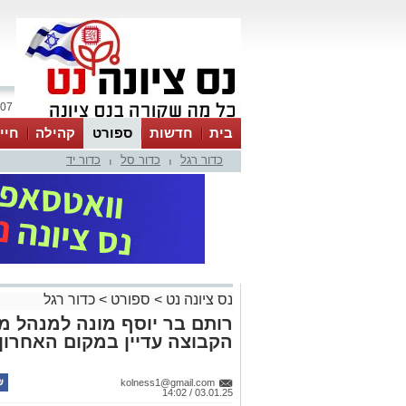
07 אוגוסט 2026 / 01:00
בית
חדשות
ספורט
קהילה
חיי
כדור רגל
כדור סל
כדור יד
|
|
נס ציונה נט
>
ספורט
>
כדור רגל
רותם בר יוסף מונה למנהל מק
הקבוצה עדיין במקום האחרון.
kolness1@gmail.com
03.01.25 / 14:02