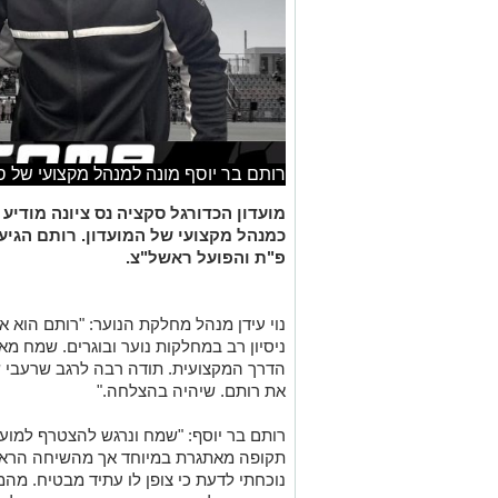
רותם בר יוסף מונה למנהל מקצועי של סק
מועדון הכדורגל סקציה נס ציונה מודי
כמנהל מקצועי של המועדון.
רותם הגיע
פ"ת והפועל ראשל"צ.
נוי עידן מנהל מחלקת הנוער: "רותם הוא 
ניסיון רב במחלקות נוער ובוגרים. שמח מא
הדרך המקצועית. תודה רבה לרגב שרעבי 
את רותם. שיהיה בהצלחה."
רותם בר יוסף: "שמח ונרגש להצטרף למועדו
תקופה מאתגרת במיוחד אך מהשיחה הראשו
נוכחתי לדעת כי צופן לו עתיד מבטיח. מה