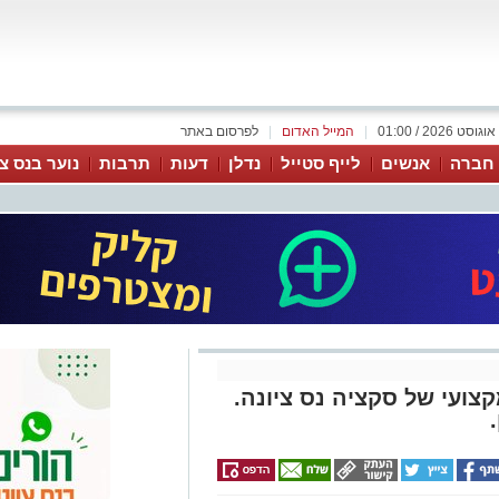
|
המייל האדום
|
לפרסום באתר
 חברה
אנשים
לייף סטייל
נדלן
דעות
תרבות
נוער בנס צי
צועי של סקציה נס ציונה.