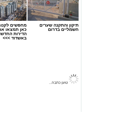
תיקון והתקנה שערים
מחפשים לקנות
חשמליים בדרום
כאן תמצאו את
הדירות החדשו
באשדוד >>>
נס ציונה נט
>
ספורט
>
כדור סל
חיזוק מרשים מתחת לסלים: ה
גילספי סיכם בעירוני נס ציונה
מנהלת האתר
03.08.26 / 10:06