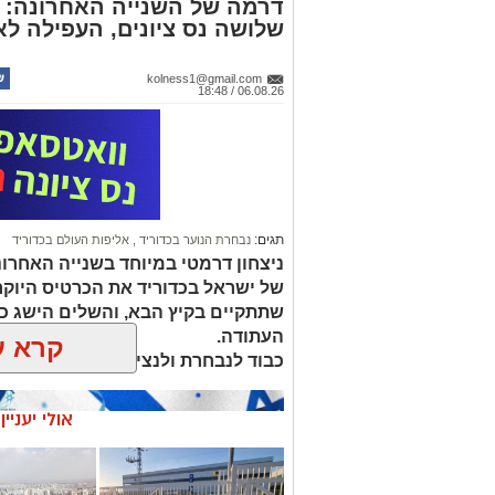
דרמה של השנייה האחרונה: נ
שלושה נס ציונים, העפילה לאל
kolness1@gmail.com
06.08.26 / 18:48
תגים:
נבחרת הנוער בכדוריד
,
אליפות העולם בכדוריד
ניצחון דרמטי במיוחד בשנייה האחרונ
שתתקיים בקיץ הבא, והשלים הישג 
העתודה.
קרא ע
כבוד לנבחרת ולנציגי א.כ. נס ציונה בה:
אולי יעניי