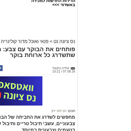
הדירות החדשות למכירה
באשדוד >>>
נס ציונה נט
>
פנאי ואוכל מדור קולינריה 
פותחים את הבוקר עם צבע: ח
שתשדרג כל ארוחת בוקר
אלדה נתנאל
07.08.26 / 10:21
תגים:
חביתת ירק
מחפשים לשדרג את החביתה של הבוק
צבעוניים, עשבי תיבול טריים ותיבול ע
בטעמים וצבעונית במיוחד.