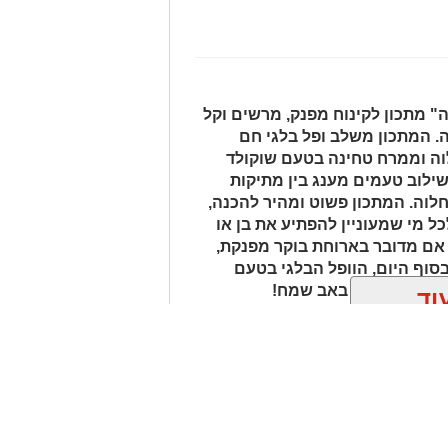
 מתכון לקינוח מפנק, מרשים וקל
ה. המתכון משלב ופל בלגי חם
לוה וממרח טחינה בטעם שוקולד
שילוב טעמים מענג בין מתיקות
וד
לוה. המתכון פשוט ומהיר להכנה,
ל מי שמעוניין להפתיע את בן או
ה.
 אם מדובר בארוחת בוקר מפנקת,
 בסוף היום, הוופל הבלגי בטעם
ן אותך גם
מוסיפים את קוביות הפלפלים ומקפיצים 3–4 דקות, עד שהן מתרככות אך
של אהבה. ט"ו באב שמח!
 הפלפל, הפפריקה והכורכום.
ה (אם משתמשים) ומערבבים.