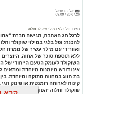
מצרכים (ל-2 מנות)
4 ביצים
אלדה נתנאל
26.07.26 / 09:09
½ פלפל אדום, חתוך לקוביות קטנות
½ פלפל צהוב, חתוך לקוביות קטנות
¼ פלפל ירוק, חתוך לקוביות קטנות
½ בצל קטן קצוץ דק (לא חובה)
2 כפות פטרוזיליה קצוצה
2 כפות עירית קצוצה
2 כפות גבינה בולגרית מפוררת (לא חובה)
תגים:
ופל בלגי במילוי שוקולד וחלוה
½ כפית פפריקה מתוקה
לרגל חג האהבה, מגישה חברת "אחוה"
קורט כורכום (לצבע)
להכנה: ופל בלגי במילוי שוקולד וחלו
מלח ופלפל שחור לפי הטעם
ואוורירי עם מילוי עשיר של ממרח ח
כפית חמאה וכפית שמן זית לטיגון
ללא תוספת סוכר של אחוה, היוצרים 
אופן ההכנה
קרא ע
השוקולד לעומק הטעם הייחודי של הח
אינו דורש מיומנות מיוחדת ומתאים לכ
מחממים מחבת עם שמן הזית והחמא
בת הזוג במחווה מתוקה ומיוחדת. בין
מטגנים את הבצל במשך כ-2 דקות.
קינוח לארוחה רומנטית או פינוק זוגי
אולי יעניי
שוקולד וחלוה יהפוך כל רגע לחגיגה 
נשארות מעט פריכות.
בקערה טורפים את הביצים עם המלח,
מוסיפים את עשבי התיבול ואת הגבינ