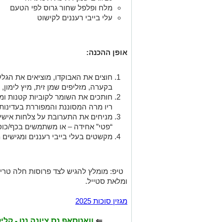
מלח ופלפל שחור גרוס לפי הטעם
עלי בייבי רעננים לקישוט
אופן ההכנה:
חוצים את האבוקדו, מוציאים את הגלעי
בקערה, מזליפים שמן זית, מיץ לימון,
חותכים את השומר לקוביות קטנות ומ
ריו מרה המסוננת והמפוררת בעדינות,
מניחים את התערובת על צלחות אישיות
“פטי” אחידה – או משתמשים בכף/כוס
מקשטים בעלי בייבי רעננים ומגישים מ
טיפ: מומלץ להגיש לצד פרוסות חלה טריות
ומלאת סטייל.
מגזין סוכות 2025
⇐
וואטסאפ נס ציונה נט - קל