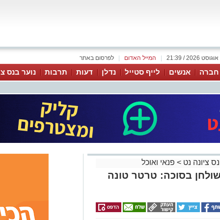
|
המייל האדום
|
לפרסום באתר
 חברה
אנשים
לייף סטייל
נדלן
דעות
תרבות
נוער בנס צי
נס ציונה נט
>
פנאי ואוכל
ולחן בסוכה: טרטר טונה