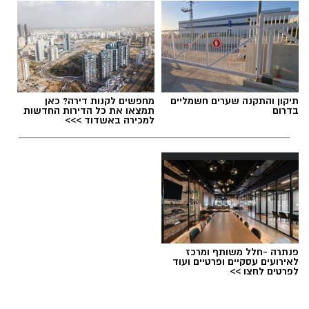
בטעם שוקולד וחלוה יהפוך כל רגע לחגיגה של
אהבה. ט"ו באב שמח!
אלדה נתנאל / 09:09 26.07.26
תיקון והתקנה שערים חשמליים
מחפשים לקנות דירה? כאן
בדרום
תמצאו את כל הדירות החדשות
למכירה באשדוד >>>
תגים:
ופל בלגי במילוי שוקולד וחלוה
פנתרה -חלל משותף ומרכז
לאירועים עסקיים ופרטיים ועוד
לפרטים לחצו >>