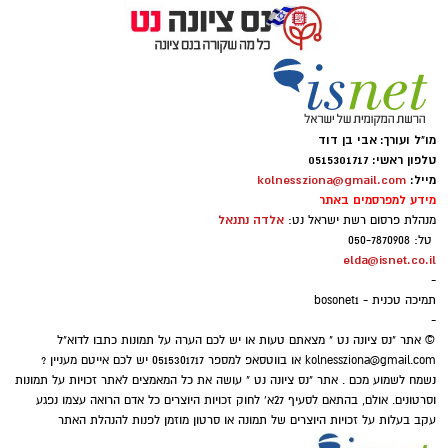
ופל בלגי במילוי שוקולד וחלוה צילום הדס ניצן
מו"ל ועורך: אבי בן דוד
טלפון ראשי: 0515301717
מצרכים (לכ-4 ופלים גדולים
):
מייל:
kolnessziona@gmail.com
מידע למפרסמים באתר
אלדה נתנאל
מנהלת פרסום רשת ישראל נט:
1 ו-1/2 כוסות קמח
טל: 050-7870908
elda@isnet.co.il
2 ביצים
-
תמיכה טכנית - bosonet1
-
© אתר "נס ציונה נט " מצאתם טעות או יש לכם הערה על תמונות כתבו לדוא"ל
kolnessziona@gmail.com
או בווטסאפ למספר 0515301717 יש לכם אייטם מעניין ?
נשמח לשמוע מכם . אתר "נס ציונה נט " עושה את כל המאמצים לאתר זכויות על תמונות
וסרטונים. אולם, בהתאם לסעיף 27א' לחוק זכויות היוצרים כל אדם הרואה עצמו נפגע
עקב בעלות על זכויות היוצרים של תמונה או סרטון מוזמן לפנות להנהלת האתר