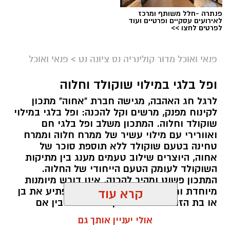
פנתרה -חלל משותף ומרכז
לאירועים עסקיים ופרטיים ועוד
לפרטים לחצו >>
פנאי ואוכל מדור קולינריה נס ציונה נט
>
פנאי ואוכל
ופל בלגי במילוי שוקולד וחלוה
לרגל חג האהבה, מגישה חברת "אחוה" מתכון
לקינוח מפנק, מרשים וקל להכנה: ופל בלגי במילוי
שוקולד וחלוה. המתכון משלב ופל בלגי חם
ואוורירי עם מילוי עשיר של ממרח חלוה וממרח
טחינה בטעם שוקולד ללא תוספת סוכר של
אחוה, היוצרים שילוב טעמים מענג בין מתיקות
השוקולד לעומק הטעם הייחודי של החלוה.
המתכון פשוט ומהיר להכנה, אינו דורש מיומנות
מיוחדת ומתאים לכל מי שמעוניין להפתיע את בן
קרא עוד
או בת הזוג במחווה מתוקה ומיוחדת. בין אם
מדובר בארוחת בוקר מפנקת, קינוח לארוחה
אולי יעניין אותך גם
רומנטית או פינוק זוגי בסוף היום, הוופל הבלגי