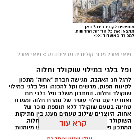
מחפשים לקנות דירה? כאן
תמצאו את כל הדירות החדשות
למכירה באשדוד >>>
ai
מצרכים (ל-2 מנות)
פנאי ואוכל מדור קולינריה נס ציונה נט
>
פנאי ואוכל
4 ביצים
ופל בלגי במילוי שוקולד וחלוה
½ פלפל אדום, חתוך לקוביות קטנות
לרגל חג האהבה, מגישה חברת "אחוה" מתכון
½ פלפל צהוב, חתוך לקוביות קטנות
לקינוח מפנק, מרשים וקל להכנה: ופל בלגי במילוי
¼ פלפל ירוק, חתוך לקוביות קטנות
שוקולד וחלוה. המתכון משלב ופל בלגי חם
½ בצל קטן קצוץ דק (לא חובה)
ואוורירי עם מילוי עשיר של ממרח חלוה וממרח
2 כפות פטרוזיליה קצוצה
טחינה בטעם שוקולד ללא תוספת סוכר של
אחוה, היוצרים שילוב טעמים מענג בין מתיקות
2 כפות עירית קצוצה
השוקולד לעומק הטעם הייחודי של החלוה.
קרא עוד
2 כפות גבינה בולגרית מפוררת (לא חובה)
המתכון פשוט ומהיר להכנה, אינו דורש מיומנות
½ כפית פפריקה מתוקה
מיוחדת ומתאים לכל מי שמעוניין להפתיע את בן