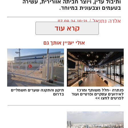
ותיבול עדין, ויוצר חביתה אוורירית, עשירה
בטעמים וצבעונית במיוחד.
אלדה נתנאל / 10:21 07.08.26
קרא עוד
אולי יעניין אותך גם
תגים:
חביתת ירק
פנתרה -חלל משותף ומרכז
תיקון והתקנה שערים חשמליים
לאירועים עסקיים ופרטיים ועוד
בדרום
לפרטים לחצו >>