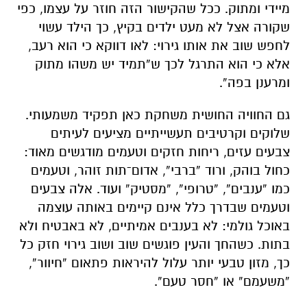
מיידי ומתוק. ככל שהקישור הזה חוזר על עצמו, כפי
שקורה אצל לא מעט ילדים בקיץ, כך הילד עשוי
לחפש שוב את אותו גירוי: לאו דווקא כי הוא רעב,
אלא כי הוא התרגל לכך ש“תמיד יש משהו מתוק
ומרענן בפה”.
גם החוויה החושית משחקת כאן תפקיד משמעותי.
שלוקים וקרטיבים תעשייתיים מציעים לעיתים
צבעים עזים, ריחות חזקים וטעמים מודגשים מאוד:
כחול בוהק, ורוד “ברבי”, אדום־תות זוהר, וטעמים
כמו “ענבים”, “טרופי”, “מסטיק” ועוד. אלה צבעים
וטעמים שבדרך כלל אינם קיימים באותה עוצמה
באוכל גולמי: לא בענבים אמיתיים, לא באבטיח ולא
בתות. כשהחך והעין פוגשים שוב ושוב גירוי חזק כל
כך, מזון טבעי יותר עלול להיראות פתאום “חיוור”,
“משעמם” או “חסר טעם”.