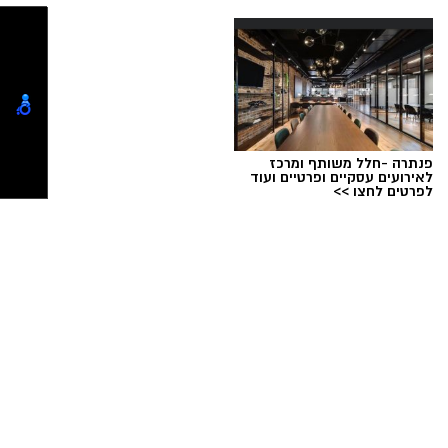
למכירה באשדוד >>>
תגים:
ופל בלגי במילוי שוקולד וחלוה
מחממים מחבת עם שמן הזית והחמאה.
פנתרה -חלל משותף ומרכז
לאירועים עסקיים ופרטיים ועוד
מטגנים את הבצל במשך כ-2 דקות.
לפרטים לחצו >>
מוסיפים את קוביות הפלפלים ומקפיצים 3–4
דקות, עד שהן מתרככות אך נשארות מעט
פריכות.
טוען כתבה...
בקערה טורפים את הביצים עם המלח,
הפלפל, הפפריקה והכורכום.
מוסיפים את עשבי התיבול ואת הגבינה (אם
משתמשים) ומערבבים.
ופל בלגי במילוי שוקולד וחלוה צילום הדס ניצן
יוצקים את תערובת הביצים למחבת מעל