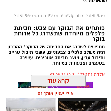
לפרטים לחצו >>
פנאי ואוכל מדור קולינריה נס ציונה נט
>
פנאי ואוכל
פותחים את הבוקר עם צבע: חביתת
פלפלים מיוחדת שתשדרג כל ארוחת
בוקר
מחפשים לשדרג את החביתה של הבוקר? המתכון
הזה משלב פלפלים צבעוניים, עשבי תיבול טריים
ותיבול עדין, ויוצר חביתה אוורירית, עשירה
בטעמים וצבעונית במיוחד.
אלדה נתנאל / 10:21 07.08.26
קרא עוד
אולי יעניין אותך גם