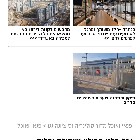
תגים:
חביתת ירק
פנתרה -חלל משותף ומרכז
מחפשים לקנות דירה? כאן
לאירועים עסקיים ופרטיים ועוד
תמצאו את כל הדירות החדשות
לפרטים לחצו >>
למכירה באשדוד >>>
תיקון והתקנה שערים חשמליים
בדרום
ai
מצרכים (ל-2 מנות)
פנאי ואוכל מדור קולינריה נס ציונה נט
>
פנאי ואוכל
4 ביצים