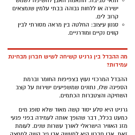
תנאי סביבה: התאמת האבן לחשיפה לשמש
ישירה או ללחות גבוהה בבתי עלמין שנמצאים
קרוב לים.
סגנון עיצוב: החלטה בין מראה מסורתי לבין
קווים נקיים ומודרניים.
מה ההבדל בין גרניט קשיחה לשיש חברון מבחינת
עמידות?
ההבדל המרכזי נעוץ בצפיפות החומר וברמת
הספיגה שלו, נתונים שמשפיעים ישירות על קצב
השחיקה והצטברות הכתמים.
גרניט היא סלע יסוד קשה מאוד שלא סופג מים
כמעט בכלל, דבר שהופך אותה לעמידה בפני פגעי
מזג האוויר הישראלי לאורך עשרות שנים. לעומת
זאת, אבן חברון היא למעשה אבן גיר קשה למחצה