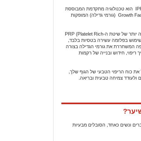
טיפול IPRF (Injectable Platelet Rich Fibrin) הוא טכנולוגיה מתקדמת המבוססת
על ריכוז פיברין וטסיות דם עשירות ב-Growth Factors (גורמי גדילה) המופקות
הטיפול הוא למעשה גרסה מתקדמת ויעילה יותר של שיטת ה-PRP (Platelet Rich
כרת. בעוד שב- PRP נעשה שימוש בפלזמה עשירה בטסיות בלבד,
רין צפופה המשחררת את גורמי הגדילה בצורה
ריפוי, חידוש ובנייה של רקמות
ול IPRF לשיער מנצל את כוח הריפוי הטבעי של הגוף שלך,
 ולעודד צמיחה טבעית ובריאה.
ברים ונשים כאחד, הסובלים מבעיות