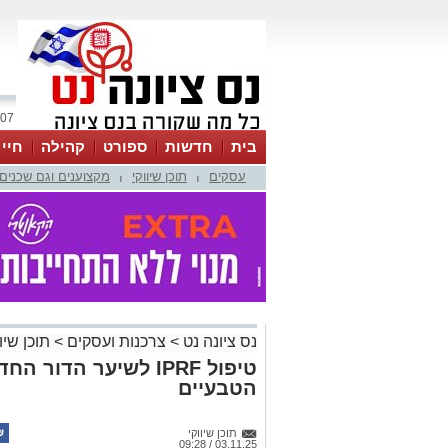
07 אוגוסט 2026 / 09:34
בית
חדשות
ספורט
קהילה
חיי
עסקים
תוכן שיווקי
מקצוענים וגם שכנים
|
|
נס ציונה נט
>
צרכנות ועסקים
>
תוכן שיוו
טיפול IPRF לשיער הדו
הטבעיים
תוכן שיווקי
03.11.25 / 09:28