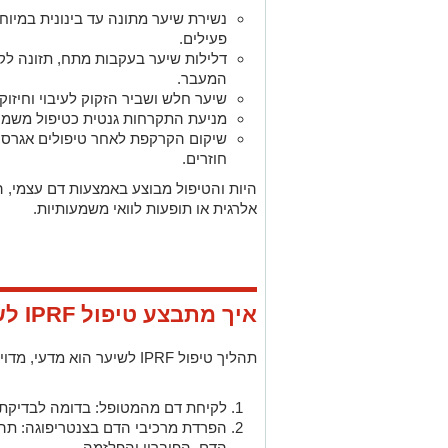
נשירת שיער מתונה עד בינונית במיוח
פעילים.
דלילות שיער בעקבות מתח, תזונה לקויה
המעבר.
שיער חלש ושביר הזקוק לעיבוי וחיזוק.
מניעת התקרחות גנטית כטיפול משמר 
שיקום הקרקפת לאחר טיפולים אגרסיבי
חוזרים.
היות והטיפול מבוצע באמצעות דם עצמי, הו
אלרגית או תופעות לוואי משמעותיות.
איך מתבצע טיפול IPRF לשיער?
תהליך טיפול IPRF לשיער הוא מדעי, מדויק ופשוט יחסית:
לקיחת דם מהמטופל: בדומה לבדיקת 
הפרדת מרכיבי הדם בצנטריפוגה: תהל
הדם, הפיברין והפלזמה.