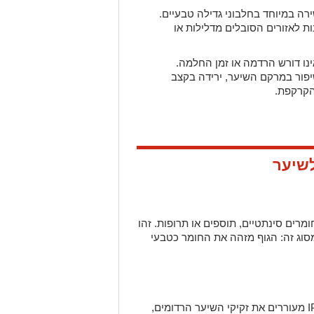
ת לאזורים הסובלים מדלילות או
יפור במרקם השיער, ירידה בקצב
הקרקפת.
רים סינתטיים, תוספים או תרופות. זהו
וג זה: הגוף מזהה את החומר כטבעי
גורמי הגדילה והפיברין המעורבבים ב IPRF מעוררים את זקיקי השיער הרדומים,