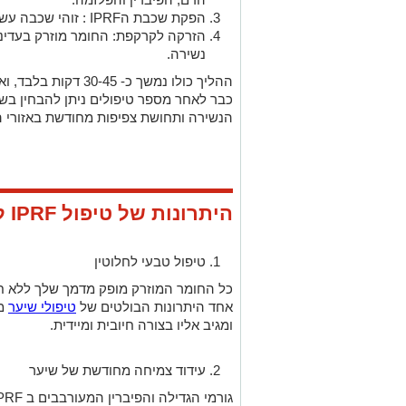
הפקת שכבת הIPRF : זוהי שכבה עשירה במיוחד בחלבוני גדילה טבעיים.
הזרקה לקרקפת: החומר מוזרק בעדינו
נשירה.
ההליך כולו נמשך כ- 30-45 דקות בלבד, ואינו דורש הרדמה או זמן החלמה.
כבר לאחר מספר טיפולים ניתן להבחין בש
הנשירה ותחושת צפיפות מחודשת באזורי 
היתרונות של טיפול IPRF לשיער
טיפול טבעי לחלוטין
כל החומר המוזרק מופק מדמך שלך ללא חומ
אחד היתרונות הבולטים של
טיפולי שיער
מס
ומגיב אליו בצורה חיובית ומיידית.
עידוד צמיחה מחודשת של שיער