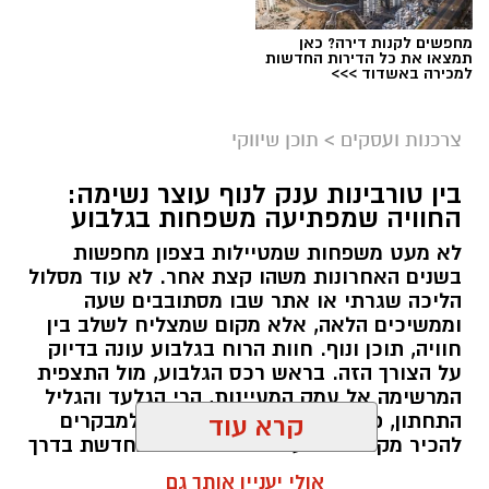
מתחם קיץ בעופר בילו סנטר צילום יחצ
מחפשים לקנות דירה? כאן
תמצאו את כל הדירות החדשות
למכירה באשדוד >>>
חופש גדול בלי לשלם: מתחם מים ואטרקציות
מגיע לעופר בילו סנטר. הילדים הולכים להשתגע:
צרכנות ועסקים
>
תוכן שיווקי
מתחם מים ענק מגיע לעופר בילו סנטר –
והכניסה חופשית!
בין טורבינות ענק לנוף עוצר נשימה:
החוויה שמפתיעה משפחות בגלבוע
מחפשים דרך לרענן את החופש הגדול בלי לפתוח
לא מעט משפחות שמטיילות בצפון מחפשות
את הארנק? החל מ־16 באוגוסט ועד 28 באוגוסט
בשנים האחרונות משהו קצת אחר. לא עוד מסלול
יחכה למשפחות בעופר בילו סנטר מתחם מים קיצי
הליכה שגרתי או אתר שבו מסתובבים שעה
וחגיגי, עם שלל אטרקציות לילדים – והכניסה
וממשיכים הלאה, אלא מקום שמצליח לשלב בין
חוויה, תוכן ונוף. חוות הרוח בגלבוע עונה בדיוק
חופשית.
על הצורך הזה. בראש רכס הגלבוע, מול התצפית
המרשימה אל עמק המעיינות, הרי הגלעד והגליל
מגלשות, מתנפחים ובועות סבון: אטרקציית הקיץ
התחתון, פועל אתר ייחודי שמאפשר למבקרים
קרא עוד
שתפתח בקרוב – בחינם!
להכיר מקרוב את עולם האנרגיה המתחדשת בדרך
חווייתית ונגישה. בין טורבינות רוח ענקיות,
אולי יעניין אותך גם