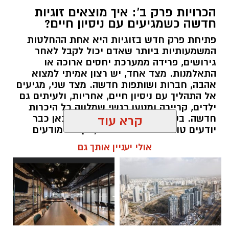
הכרויות פרק ב': איך מוצאים זוגיות
חדשה כשמגיעים עם ניסיון חיים?
פתיחת פרק חדש בזוגיות היא אחת ההחלטות
המשמעותיות ביותר שאדם יכול לקבל לאחר
גירושים, פרידה ממערכת יחסים ארוכה או
התאלמנות. מצד אחד, יש רצון אמיתי למצוא
אהבה, חברות ושותפות חדשה. מצד שני, מגיעים
אל התהליך עם ניסיון חיים, אחריות, ולעיתים גם
ילדים, קריירה ומטען רגשי שמלווה כל היכרות
חדשה. בשונה מהכרויות בגיל צעיר, כאן כבר
קרא עוד
יודעים טוב יותר מה מחפשים, אך גם מודעים
יותר לפשרות שלא מוכנים לעשות. לכן, רבים
אולי יעניין אותך גם
בוחרים להתחיל את הדרך באמצעות אתר
הכרויות המתמחה בפרק ב', המאפשר להכיר
אנשים שנמצאים בשלב חיים דומה ומחפשים
קשר רציני המבוסס על ערכים משותפים. אתר
"החצי השני" נבנה בדיוק מתוך ההבנה הזו, והוא
מיועד לאנשים המעוניינים להכיר בני ובנות זוג
לפרק החדש בחייהם, תוך דגש על קהילה