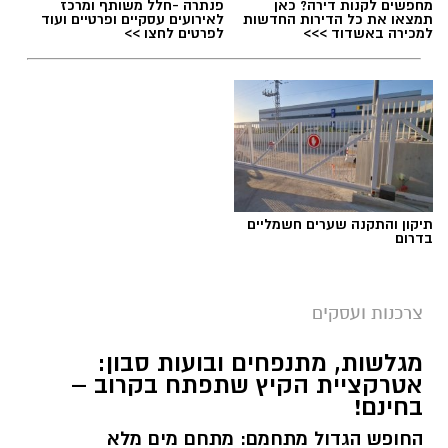
איכותית, התאמה אישית וחוויית היכרות מכבדת.
מחפשים לקנות דירה? כאן
פנתרה -חלל משותף ומרכז
תמצאו את כל הדירות החדשות
לאירועים עסקיים ופרטיים ועוד
למכירה באשדוד >>>
לפרטים לחצו >>
תוכן שיווקי / 17:23 06.08.26
תגים:
הכרויות פרק ב'
תיקון והתקנה שערים חשמליים
בדרום
צרכנות ועסקים
מגלשות, מתנפחים ובועות סבון:
אטרקציית הקיץ שתפתח בקרוב –
בחינם!
החופש הגדול מתחמם: מתחם מים מלא