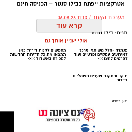
אטרקציות ייפתח בבילו סנטר – הכניסה חינם
מערכת האתר / 11:13 06.08.26
קרא עוד
magnific
אולי יעניין אותך גם
למה הכרויות בפרק ב' שונות מהכרויות בגיל
צעיר
?
תגים:
בילו סנטר
אנשים הנכנסים לעולם ההכרויות בפעם השנייה
אינם מתחילים מנקודת אפס. הם מביאים איתם
ניסיון, תובנות ולעיתים גם אחריות משפחתית או
פנתרה -חלל משותף ומרכז
מחפשים לקנות דירה? כאן
לאירועים עסקיים ופרטיים ועוד
תמצאו את כל הדירות החדשות
מקצועית. בעוד שבשנות העשרים רבים מחפשים
לפרטים לחצו >>
למכירה באשדוד >>>
לגלות מי הם ומה הם רוצים מהחיים, בפרק ב'
התמונה לרוב ברורה יותר. המשתמשים יודעים אילו
ערכים חשובים להם, אילו תכונות הם מחפשים בבן
או בת הזוג, ואילו דפוסים הם מעדיפים להשאיר