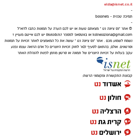
elda@isnet.co.il
-
תמיכה טכנית - bosonet1
-
© אתר "נס ציונה נט " מצאתם טעות או יש לכם הערה על תמונות כתבו לדוא"ל
kolnessziona@gmail.com
או בווטסאפ למספר 0515301717 יש לכם אייטם מעניין ?
נשמח לשמוע מכם . אתר "נס ציונה נט " עושה את כל המאמצים לאתר זכויות על תמונות
וסרטונים. אולם, בהתאם לסעיף 27א' לחוק זכויות היוצרים כל אדם הרואה עצמו נפגע
עקב בעלות על זכויות היוצרים של תמונה או סרטון מוזמן לפנות להנהלת האתר
קבוצת התקשורת ומקומוני הרשת: