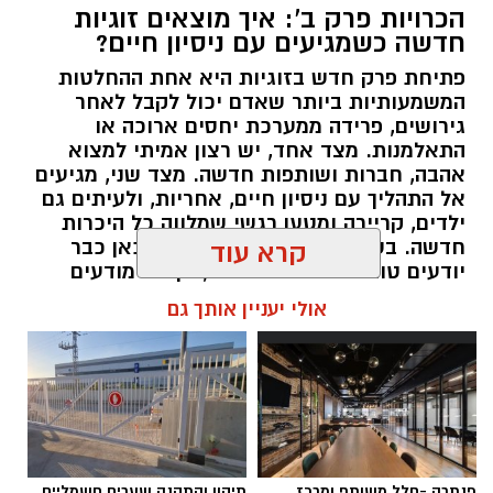
הכרויות פרק ב': איך מוצאים זוגיות
חדשה כשמגיעים עם ניסיון חיים?
פתיחת פרק חדש בזוגיות היא אחת ההחלטות
המשמעותיות ביותר שאדם יכול לקבל לאחר
גירושים, פרידה ממערכת יחסים ארוכה או
התאלמנות. מצד אחד, יש רצון אמיתי למצוא
אהבה, חברות ושותפות חדשה. מצד שני, מגיעים
אל התהליך עם ניסיון חיים, אחריות, ולעיתים גם
ילדים, קריירה ומטען רגשי שמלווה כל היכרות
חדשה. בשונה מהכרויות בגיל צעיר, כאן כבר
קרא עוד
יודעים טוב יותר מה מחפשים, אך גם מודעים
יותר לפשרות שלא מוכנים לעשות. לכן, רבים
אולי יעניין אותך גם
בוחרים להתחיל את הדרך באמצעות אתר
הכרויות המתמחה בפרק ב', המאפשר להכיר
אנשים שנמצאים בשלב חיים דומה ומחפשים
קשר רציני המבוסס על ערכים משותפים. אתר
"החצי השני" נבנה בדיוק מתוך ההבנה הזו, והוא
מיועד לאנשים המעוניינים להכיר בני ובנות זוג
לפרק החדש בחייהם, תוך דגש על קהילה
איכותית, התאמה אישית וחוויית היכרות מכבדת.
פנתרה -חלל משותף ומרכז
תיקון והתקנה שערים חשמליים