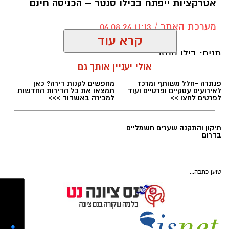
אטרקציות ייפתח בבילו סנטר – הכניסה חינם
מערכת האתר / 11:13 06.08.26
magnific
קרא עוד
למה הכרויות בפרק ב' שונות מהכרויות בגיל
אולי יעניין אותך גם
צעיר
?
תגים:
בילו סנטר
אנשים הנכנסים לעולם ההכרויות בפעם השנייה
אינם מתחילים מנקודת אפס. הם מביאים איתם
ניסיון, תובנות ולעיתים גם אחריות משפחתית או
מקצועית. בעוד שבשנות העשרים רבים מחפשים
פנתרה -חלל משותף ומרכז
מחפשים לקנות דירה? כאן
לגלות מי הם ומה הם רוצים מהחיים, בפרק ב'
לאירועים עסקיים ופרטיים ועוד
תמצאו את כל הדירות החדשות
לפרטים לחצו >>
למכירה באשדוד >>>
התמונה לרוב ברורה יותר. המשתמשים יודעים אילו
ערכים חשובים להם, אילו תכונות הם מחפשים בבן
או בת הזוג, ואילו דפוסים הם מעדיפים להשאיר