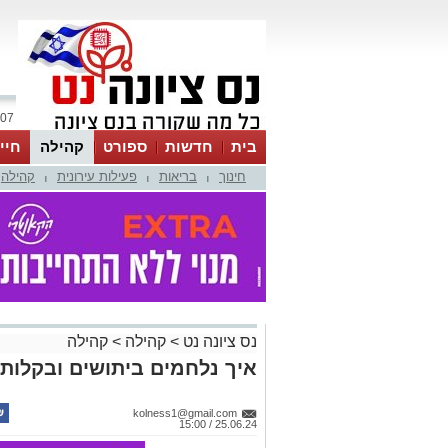
07 אוגוסט 2026 / 01:54
בית
חדשות
ספורט
קהילה
חיי
חינוך
בריאות
פעילות עירונית
קהילה
|
|
|
נס ציונה נט
>
קהילה
>
קהילה
איך נלחמים ביתושים ובקלות 
kolness1@gmail.com
25.06.24 / 15:00