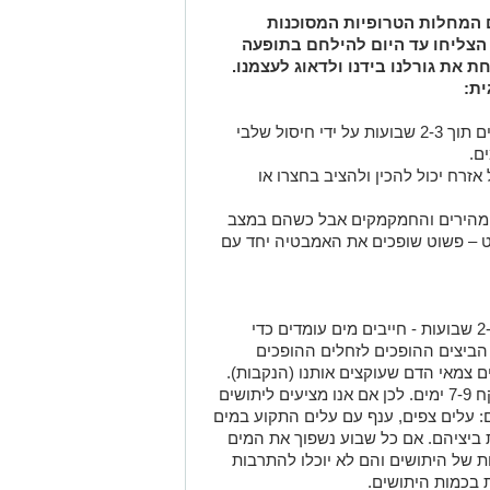
ם המחלות הטרופיות המסוכנות
 הצליחו עד היום להילחם בתופעה
ת את גורלנו בידנו ולדאוג לעצמנו.
ית:
המטרה: הורדה משמעותית בכמות היתושים תוך 2-3 שבועות על ידי חיסול שלבי
ם.
אזרח יכול להכין ולהציב בחצרו או
 המהירים והחמקמקים אבל כשהם במצב
ט – פשוט שופכים את האמבטיה יחד עם
היתושים, אשר אורך חייהם כבוגרים הוא 2-3 שבועות - חייבים מים עומדים כדי
הביצים ההופכים לזחלים ההופכים
 צמאי הדם שעוקצים אותנו (הנקבות).
כל התהליך הזה, בתנאים אופטימליים, לוקח 7-9 ימים. לכן אם אנו מציעים ליתושים
: עלים צפים, ענף עם עלים התקוע במים
ת ביציהם. אם כל שבוע נשפוך את המים
 של היתושים והם לא יוכלו להתרבות