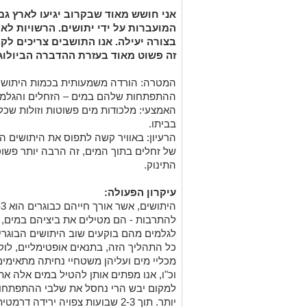
אני חושש מאוד שבקרוב יגיעו לארץ ג
המועברות על ידי יתושים. הרשויות לא
בצורה יעילה. אנו התושבים צריכים לקח
זה פשוט מאוד בעזרת ההדברה הביולוג
ההתפתחות שלהם במים – הזחלים והגלמי
האמצעי: מלכודות מים פשוטות וזולות שכל 
בביתו.
הרעיון: באוויר קשה לתפוס את היתושים
של זחלים בתוך המים, זה הרבה יותר פשו
התינוק.
עיקרון הפעולה:
להתרבות - הם מטילים את ביציהם במים, 
לגלמים מהם בוקעים שוב היתושים הבוגרים
מכליי מים ועליהן משטחיי נחיתה מתאימים
וכ"ו, אנו מפתים אותן להטיל במים אלה א
למקום יבש הרי נחסל את שלבי ההתפתחות
יותר. תוך 2-3 שבועות צפויה ירידה דרמטית בכמות היתושים.