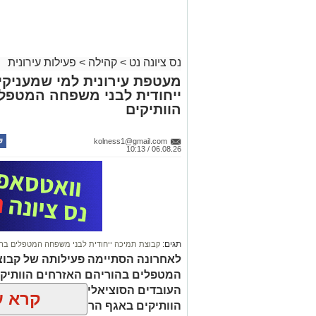
נס ציונה נט
>
קהילה
>
פעילות עירונית
מעטפת עירונית למי שמעניקי
ייחודית לבני משפחה המטפל
הוותיקים
kolness1@gmail.com
06.08.26 / 10:13
תגים:
קבוצת תמיכה ייחודית לבני משפחה המטפלים בה
לאחרונה הסתיימה פעילותה של קבוצ
המטפלים בהוריהם האזרחים הוותיקים
העובדים הסוציאליים שחר יגר וענבל
קרא ע
הוותיקים באגף הרווחה והשירותים הח