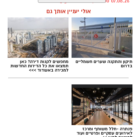
ועמית.
kolness1@gmail.com / 08:00 07.08.26
קרא עוד
הנצחה מתוך עשייה וחסד
אולי יעניין אותך גם
מיזם "טל של נתינה" מתקיים גם השנה כחלק
ממסורת שמטרתה לתרגם את הכאב לעשייה
תגים:
הרב דוד טימסית נס ציונה
חברתית ולנתינה. משפחתו של טל בחרה להנציח
את זכרו בדרך שהייתה מזוהה עמו – אהבת האדם
וסיוע לקהילה, תוך הדגשת ערכי הערבות ההדדית
תיקון והתקנה שערים חשמליים
מחפשים לקנות דירה? כאן
והמשכיות דרכו.
בדרום
תמצאו את כל הדירות החדשות
למכירה באשדוד >>>
מפגש אריזה וטקס זיכרון
האירוע יתקיים ביום חמישי, 3 בספטמבר, בין
השעות 17:00 ל-20:00 בבית הפנאי בנס ציונה.
השיתוף בין עיריית נס ציונה, החברה לתרבות ופנאי
ועמותת "כולנו אחים" יחבר בין מתנדבים ותושבים