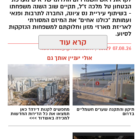
הבטחון טל מלכה ז"ל, תקיים שוב השנה משפחתו
- בשיתוף עיריית נס ציונה, החברה לתרבות ופנאי
ועמותת "כולנו אחים" את המיזם המסורתי
לאריזת מארזי מזון וחלוקתם למשפחות הנזקקות
לסיוע.
קרא עוד
kolness1@gmail.com / 10:29 07.08.26
אולי יעניין אותך גם
תגים:
סמ"ר טל מלכה ז"ל
תיקון והתקנה שערים חשמליים
מחפשים לקנות דירה? כאן
בדרום
תמצאו את כל הדירות החדשות
למכירה באשדוד >>>