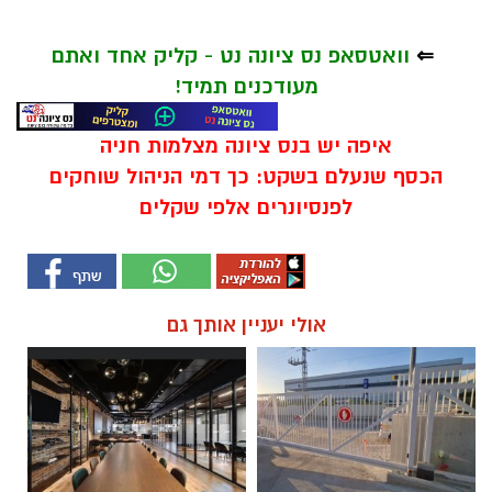
⇐
וואטסאפ נס ציונה נט - קליק אחד ואתם
מעודכנים תמיד!
איפה יש בנס ציונה מצלמות חניה
הכסף שנעלם בשקט: כך דמי הניהול שוחקים
לפנסיונרים אלפי שקלים
אולי יעניין אותך גם