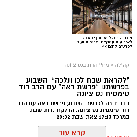
פנתרה -חלל משותף ומרכז
לאירועים עסקיים ופרטיים ועוד
לפרטים לחצו >>
ארכיון
קהילה
>
מחיי הדת בנס ציונה
נתינה מתוך זיכרון: מיזם "טל של נתינה" לזכרו
"לקראת שבת לכו ונלכה" השבוע
בפרשתנו "פרשת ראה" עם הרב דוד
של טל מלכה ז"ל חוזר בנס ציונה
טימסית נס ציונה
טל מלכה, איש מערכת הביטחון נהרג
דבר תורה לפרשת השבוע פרשת ראה עם הרב
דוד טימסית נס ציונה. הדלקת נרות שבת
ב28.05.2024. טל נולד ב-19 בספטמבר 2002 בעיר
במרכז 19:13,צאת שבת 20:02
יבנה. כשהיה בן חמש עברה המשפחה לנס ציונה.
טל הוא בנם האמצעי של יעלי ושרון, אח לנאור