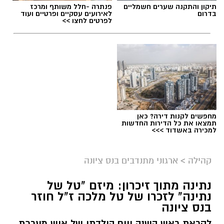
תיקון והתקנה שערים חשמליים
פנתרה -חלל משותף ומרכז
בדרום
לאירועים עסקיים ופרטיים ועוד
לפרטים לחצו >>
מחפשים לקנות דירה? כאן
תמצאו את כל הדירות החדשות
למכירה באשדוד >>>
קהילה
>
ארגוני מתנדבים בנס ציונה
נתינה מתוך זיכרון: מיזם "טל של
נתינה" לזכרו של טל מלכה ז"ל חוזר
בנס ציונה
לקראת ראש השנה ויום הולדתו של איש מערכת