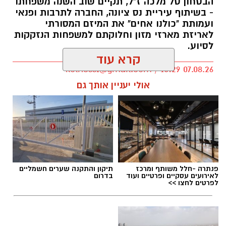
הבטחון טל מלכה ז"ל, תקיים שוב השנה משפחתו
- בשיתוף עיריית נס ציונה, החברה לתרבות ופנאי
ועמותת "כולנו אחים" את המיזם המסורתי
לאריזת מארזי מזון וחלוקתם למשפחות הנזקקות
לסיוע.
קרא עוד
kolness1@gmail.com / 10:29 07.08.26
אולי יעניין אותך גם
תגים:
סמ"ר טל מלכה ז"ל
פנתרה -חלל משותף ומרכז
תיקון והתקנה שערים חשמליים
לאירועים עסקיים ופרטיים ועוד
בדרום
לפרטים לחצו >>