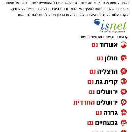
הכסף שנעלם בשקט: כך דמי הניהול שוחקים
נשמח לשמוע מכם . אתר "נס ציונה נט " עושה את כל המאמצים לאתר זכויות על תמונות
לפנסיונרים אלפי שקלים
וסרטונים. אולם, בהתאם לסעיף 27א' לחוק זכויות היוצרים כל אדם הרואה עצמו נפגע
עקב בעלות על זכויות היוצרים של תמונה או סרטון מוזמן לפנות להנהלת האתר
קבוצת התקשורת ומקומוני הרשת:
בואו אם כן נלמד כיצד התורה מגדירה את האדם
ה'נזקק' בהקשר של מצוות ה'צדקה' הנאמרת
בפרשת השבוע וכך נאמר: "כי יהיה בך אביון..." מה
פשר המונח 'בך' אביון?.
וכי האביון הוא בי הרי האביון הוא זולתי? אלא
איזהו אביון שהוא 'בך' כלומר, שהוא תלוי בך בלבד,
שעיניו נשואות רק אליך, שהוא הכי קרוב אליך, זהו