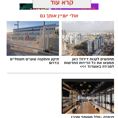
קרא עוד
הנצחה מתוך עשייה וחסד
אולי יעניין אותך גם
מיזם "טל של נתינה" מתקיים גם השנה כחלק
ממסורת שמטרתה לתרגם את הכאב לעשייה
תגים:
הרב דוד טימסית נס ציונה
חברתית ולנתינה. משפחתו של טל בחרה להנציח
את זכרו בדרך שהייתה מזוהה עמו – אהבת האדם
וסיוע לקהילה, תוך הדגשת ערכי הערבות ההדדית
מחפשים לקנות דירה? כאן
תיקון והתקנה שערים חשמליים
והמשכיות דרכו.
תמצאו את כל הדירות החדשות
בדרום
למכירה באשדוד >>>
מפגש אריזה וטקס זיכרון 03/09/2026 בבית
הפנאי בנס ציונה
האירוע יתקיים ביום חמישי, 3 בספטמבר, בין
השעות 17:00 ל-20:00 בבית הפנאי בנס ציונה.
השיתוף בין עיריית נס ציונה, החברה לתרבות ופנאי
ועמותת "כולנו אחים" יחבר בין מתנדבים ותושבים
פנתרה -חלל משותף ומרכז