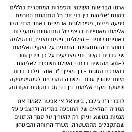
ארגון הבריאות העולמי והספרות המחקרית כוללים
במונח "אלימות בין בני זוג" כל התנהגות הגורמת
פגיעה פיזית, פסיכולוגית או מינית באחד מבני הזוג.
אלימות מאופיינת ברצף של התנהגויות מתעללות
באופנים שונים – מילולית, פיזית ומינית, ובהסלמה
בחומרת ההתנהגויות. הנתונים על היקף האלימות
של גברים בקשר זוגי מצביעים על כך שבין 10%
ל-50% מהנשים ברחבי העולם חשופות לאלימות
במערכת הזוגית - כך מציין ד"ר אוהד גילבר בדוח
מיוחד שהכין עבור הלשכה המרכזית לסטטיסטיקה
ושסוקר מקרי אלימות בין בני זוג בתקופת הקורונה.
לדברי ד"ר גילבר, בישראל אי אפשר לאמוד את
ממדיה המלאים של התופעה במדינה ולהצביע על
מגמות בנושא, וניתן רק להעריך על סמך הנתונים
שמתקבלים מהמשטרה, משרד הרווחה והביטחון