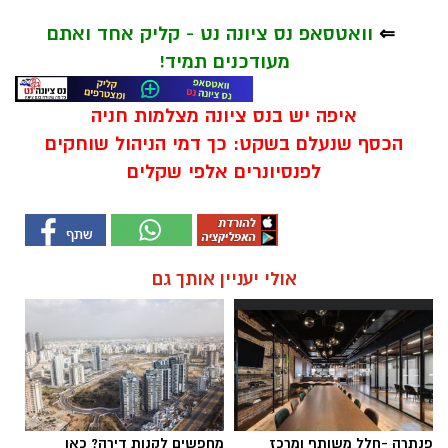
⇐
וואטסאפ נס ציונה נט - קליק אחד ואתם
מעודכנים תמיד!
איפה יש בנס ציונה מצלמות חניה
הכסף שנעלם בשקט: כך דמי הניהול שוחקים
לפנסיונרים אלפי שקלים
אולי יעניין אותך גם
פנתרה -חלל משותף ומרכז
מחפשים לקנות דירה? כאן