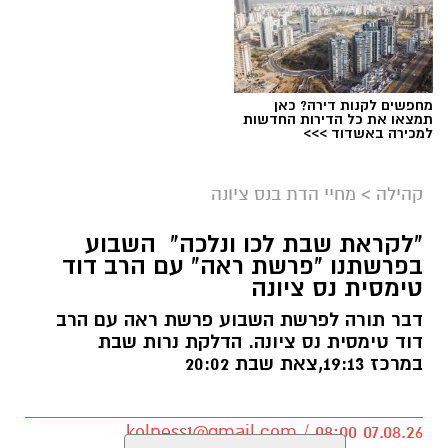
מחפשים לקנות דירה? כאן
תמצאו את כל הדירות החדשות
למכירה באשדוד >>>
ארכיון
קהילה
>
מחיי הדת בנס ציונה
נתינה מתוך זיכרון: מיזם "טל של נתינה" לזכרו
"לקראת שבת לכו ונלכה" השבוע
בפרשתנו "פרשת ראה" עם הרב דוד
של טל מלכה ז"ל חוזר בנס ציונה
טימסית נס ציונה
טל מלכה, איש מערכת הביטחון נהרג
דבר תורה לפרשת השבוע פרשת ראה עם הרב
דוד טימסית נס ציונה. הדלקת נרות שבת
ב28.05.2024. טל נולד ב-19 בספטמבר 2002 בעיר
במרכז 19:13,צאת שבת 20:02
יבנה. כשהיה בן חמש עברה המשפחה לנס ציונה.
טל הוא בנם האמצעי של יעלי ושרון, אח לנאור
ועמית.
kolness1@gmail.com / 08:00 07.08.26