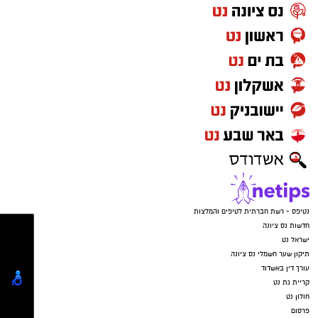
הכשרת צוותי ההוראה
לצורך יישום התוכנית בבתי הספר החל כבר מהלך
⇐
וואטסאפ נס ציונה נט - קליק אחד ואתם
מקיף להכשרת סגל ההוראה. עד כה השלימו כ-550
מעודכנים תמיד!
מורים את הכשרתם בתחום, ובמהלך החודשים
ספטמבר ואוקטובר מתוכננת הצטרפותם של
איפה יש בנס ציונה מצלמות חניה
כ-2,050 מורים נוספים לתהליך הלמידה. ההכשרה
הכסף שנעלם בשקט: כך דמי הניהול שוחקים
נועדה לספק למורים את התשתית המקצועית
לפנסיונרים אלפי שקלים
הנדרשת על מנת להעביר את תכני התקציב
וההשקעות בצורה נגישה ומעשית, המותאמת
לאתגרים הכלכליים של דור העתיד.
נטיפס - רשת חברתית לטיפים והמלצות
חדשות נס ציונה
ישראל נט
תיקון שער חשמלי נס ציונה
⇐
וואטסאפ נס ציונה נט - קליק אחד ואתם
עורך דין באשדוד
מעודכנים תמיד!
קריית גת נט
חולון נט
פרסום