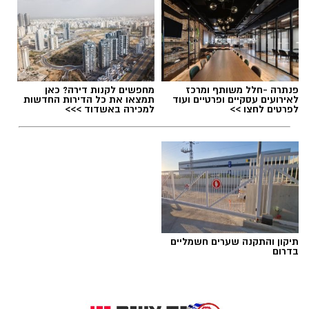
יוזמה של המחלקה לרווחת האזרחים הוותיקים
באגף הרווחה והשירותים החברתיים מציעה
תגים:
חטיבות ביניים נס ציונה
,
חינוך פיננסי
לתושבים המטפלים בהוריהם מפגשים עם כלים
מעשיים, מרחב רגשי מוגן והרצאות מקצועיות
להפחתת העומס הטיפולי.
פנתרה -חלל משותף ומרכז
מחפשים לקנות דירה? כאן
לאירועים עסקיים ופרטיים ועוד
תמצאו את כל הדירות החדשות
לפרטים לחצו >>
למכירה באשדוד >>>
תמיכה ומענה מעשי למטפלים
לאחרונה הסתיימה קבוצת תמיכה ייחודית לבני
משפחה המטפלים בהוריהם האזרחים הוותיקים,
פרי יוזמתם והנחייתם של העובדים הסוציאליים
שחר יגר וענבל גדעוני מהמחלקה לרווחת האזרחים
הוותיקים באגף הרווחה והשירותים החברתיים.
תיקון והתקנה שערים חשמליים
בדרום
"לא מובן מאליו מבחינתנו שמצאתם לנכון להקצות
משאב משמעותי כזה עבורנו, כי אכן בן משפחה
אילוסטרציה- צ'אט גפט
מטפל הוא תפקיד קשה בכל מובן, הדורש ידע, חוסן