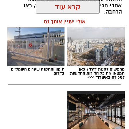
אחרי חגי תשרי תיפתח קבוצה נוספת, ראו
קרא עוד
הרחבה.
אולי יעניין אותך גם
"בן משפחה מטפל הוא תפקיד קשה בכל מובן,
הדורש ידע, חוסן ומשאבים שאף אחד מאיתנו לא
למד ולא שאף להיות בו. קבוצה זאת הייתה לנו
משענת חזקה, בה יכולנו לשאול, לפרוק, ללמוד,
ואף לעיתים להזיל דמעה..."
kolness1@gmail.com / 10:13 06.08.26
מחפשים לקנות דירה? כאן
תיקון והתקנה שערים חשמליים
תמצאו את כל הדירות החדשות
בדרום
למכירה באשדוד >>>
תגים:
קבוצת תמיכה ייחודית לבני משפחה המטפלים
בהוריהם