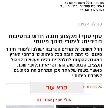
פנתרה -חלל משותף ומרכז
לאירועים עסקיים ופרטיים ועוד
לפרטים לחצו >>
קהילה
>
חינוך
סוף סוף ! מקצוע חובה חדש בחטיבות
הביניים: לימודי חינוך פיננסי
החל משנת הלימודים הקרובה ישולבו לימודי חינוך
פיננסי כיוזמת חובה בכל כיתות ט' ברחבי הארץ,
במטרה להקנות לתלמידים כלים מעשיים לניהול
תקציב, הבנת שוק ההון וקריאת תלושי שכר,
כאשר בשנה שלאחר מכן תתרחב התוכנית גם
לשכבת כיתות י'
דוברות עיריית נס ציונה
קרא עוד
kolness1@gmail.com / 18:51 02.08.26
מעטפת עירונית למי שמעניקים טיפול: קבוצת
תמיכה ייחודית לבני משפחה המטפלים בהוריהם
אולי יעניין אותך גם
האזרחים הוותיקים