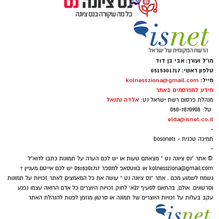
מקצוע חובה חדש במערכת החינוך: לימודי חינוך
ומשאבים שאף אחד מאיתנו לא למד ולא שאף
פיננסי בחטיבות הביניים
להיות בו. קבוצה זאת הייתה לנו משענת חזקה, בה
יכולנו לשאול, לפרוק, ללמוד, ואף לעיתים להזיל
דמעה...", כך כתבו משתתפי המחזור הראשון בסיום
החל משנת הלימודים הקרובה ישולבו לימודי חינוך
המפגשים במסגרת קבוצת התמיכה הראשונה.
מו"ל ועורך: אבי בן דוד
פיננסי כיו
זמת חובה בכל כיתות ט' ברחבי הארץ,
טלפון ראשי: 0515301717
במטרה להקנות לתלמידים כלים מעשיים לניהול
מייל:
kolnessziona@gmail.com
כלים מקצועיים ומרחב רגשי
תקציב, הבנת שוק ההון וקריאת תלושי שכר,
מידע למפרסמים באתר
אלדה נתנאל
מנהלת פרסום רשת ישראל נט:
כאשר בשנה שלאחר מכן תתרחב התוכנית גם
הקבוצה שנפגשה למשך עשרה מפגשים העניקה
טל: 050-7870908
לשכבת כיתות י'
למשתתפים כלים ומיומנויות מעשיות להתמודדות
elda@isnet.co.il
-
היומיומית המורכבת עם הטיפול בהורים, לצד יצירת
תמיכה טכנית - bosonet1
היערכות להחלת התוכנית בשטח
רשת תמיכה, שותפות ואוזן קשבת.
-
מערכת החינוך נערכת להחלת מקצוע החובה
© אתר "נס ציונה נט " מצאתם טעות או יש לכם הערה על תמונות כתבו לדוא"ל
החדש, חינוך פיננסי, אשר ייכנס לתקן הלימודים
במסגרת התוכנית המשתתפים קיבלו מעטפת
kolnessziona@gmail.com
או בווטסאפ למספר 0515301717 יש לכם אייטם מעניין ?
נשמח לשמוע מכם . אתר "נס ציונה נט " עושה את כל המאמצים לאתר זכויות על תמונות
הרשמי החל משנת הלימודים הקרובה. בשלב
מקצועית רחבה שכללה גם שיטות שונות כמו
וסרטונים. אולם, בהתאם לסעיף 27א' לחוק זכויות היוצרים כל אדם הרואה עצמו נפגע
הראשון יילמד המקצוע בכל כיתות ט' ברחבי
שימוש במוזיקה, לוגותרפיה וביבלותרפיה. בנוסף,
עקב בעלות על זכויות היוצרים של תמונה או סרטון מוזמן לפנות להנהלת האתר
המדינה, ובשנה העוקבת צפויה התוכנית להתרחב
הקבוצה התמקדה בנושאים דינמיים ובהם פיתוח