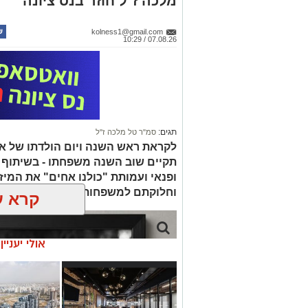
מלכה ז"ל חוזר בנס ציונה
kolness1@gmail.com
07.08.26 / 10:29
תגים:
סמ"ר טל מלכה ז"ל
לקראת ראש השנה ויום הולדתו של אי
תקיים שוב השנה משפחתו - בשיתוף ע
ופנאי ועמותת "כולנו אחים" את המיז
וחלוקתם למשפחות הנזקקות לסיוע.
קרא ע
אולי יעניי