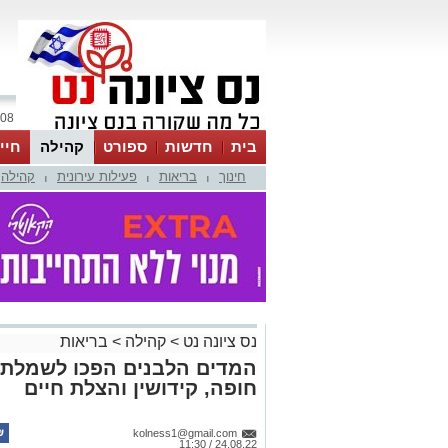
08 אוגוסט 2026 / 06:11
בית
חדשות
ספורט
קהילה
חיי
חינוך
בריאות
פעילות עירונית
קהילה
|
|
|
נס ציונה נט
>
קהילה
>
בריאות
המדים הלבנים הפכו לשמלת כ
חופה, קידושין והצלת חיים
kolness1@gmail.com
24.08.22 / 11:30