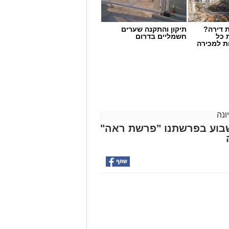
 דירה?
תיקון והתקנה שערים
 כל
חשמליים בדרום
ת למכירה
ונה
בוע בפרשתנו "פרשת ראה"
 נתינה" לזכרו של טל מלכה ז"ל
טל מלכה, איש מערכת הביטחון נהרג ב28.05.2024. טל נולד ב-19 בספטמבר
ה המשפחה לנס ציונה. טל הוא בנם
ת.