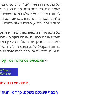
על כך, סיפרו רועי ולין:
"הכרנו ממש במס
באמבולנס, לכן כשחיפשנו מקום לצילומי הזוג
לבחור במקום בנאלי, אלא במשהו שמייחד או
צלצלנו למנהלי התחנה והגענו עם רכב הח
מאוד מיוחד ומרגש, סגירת מעגל עבורנו".
על המשמרות המשותפות, שעדיין מתקיי
סופ"ש אנחנו בכוננות, אנחנו לוקחים אמבו
במהירות. במהלך יום ההולדת של לין הוק
ברחוב המקביל אלינו, באמצע הלילה. מגן 
והזוגיים, בכל עת זהו חלק בלתי נפרד מאתנ
⇐
וואטסאפ נס ציונה נט - קל
איפה יש בנס ציו
הכסף שנעלם בשקט: כך דמי הניהול