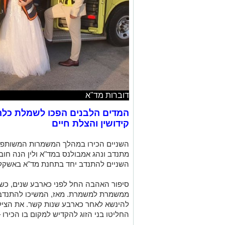
דוברות מד"א
המדים הלבנים הפכו לשמלת כלה..
קידושין והצלת חיים
השניים הכירו במהלך המשמרות המשותפות
מתנדב ונהג אמבולנס במד"א ולין הנה חו
השניים להתנדב יחד בתחנת מד"א באשקלון –
סיפור האהבה החל לפני כארבע שנים, כש
ממשמרת למשמרת. מאז, המשיכו להתנדב ו
להינשא לאחר כארבע שנות קשר. את הציל
החליטו בני הזוג להקדיש למקום בו הכירו 