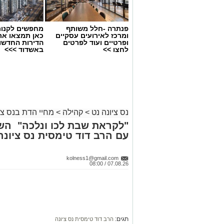
פנתרה -חלל משותף
מחפשים לקנות
ומרכז לאירועים עסקיים
כאן תמצאו את
ופרטיים ועוד לפרטים
הדירות החדשו
לחצו >>
באשדוד >>>
נס ציונה נט
>
קהילה
>
מחיי הדת בנס צי
"לקראת שבת לכו ונלכה" הש
ארכיון
עם הרב דוד טימסית נס ציונה
נתינה מתוך זיכרון: מיזם "טל של
חוזר בנס ציונה
kolness1@gmail.com
07.08.26 / 08:00
2002 בעיר יבנה. כשהיה בן חמש עבר
האמצעי של יעלי ושרון, אח לנאור ועמי
הנצחה מתוך עשייה וחסד
תגים:
הרב דוד טימסית נס ציונה