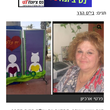
תגים:
בי"ס הדר
פרטי ארכיון