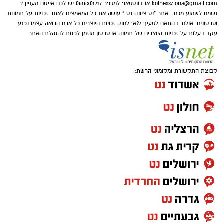
kolnessziona@gmail.com
או בווטסאפ למספר 0515301717 יש לכם אייטם מעניין ?
נשמח לשמוע מכם . אתר "נס ציונה נט " עושה את כל המאמצים לאתר זכויות על תמונות
וסרטונים. אולם, בהתאם לסעיף 27א' לחוק זכויות היוצרים כל אדם הרואה עצמו נפגע
עקב בעלות על זכויות היוצרים של תמונה או סרטון מוזמן לפנות להנהלת האתר
קבוצת התקשורת ומקומוני הרשת:
בואו אם כן נלמד כיצד התורה מגדירה את האדם
ה'נזקק' בהקשר של מצוות ה'צדקה' הנאמרת
בפרשת השבוע וכך נאמר: "כי יהיה בך אביון..." מה
פשר המונח 'בך' אביון?.
וכי האביון הוא בי הרי האביון הוא זולתי? אלא
איזהו אביון שהוא 'בך' כלומר, שהוא תלוי בך בלבד,