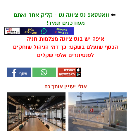
⇐
וואטסאפ נס ציונה נט - קליק אחד ואתם
מעודכנים תמיד!
איפה יש בנס ציונה מצלמות חניה
הכסף שנעלם בשקט: כך דמי הניהול שוחקים
לפנסיונרים אלפי שקלים
אולי יעניין אותך גם