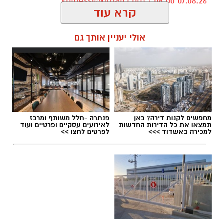
kolness1@gmail.com / 08:00 07.08.26
קרא עוד
הנצחה מתוך עשייה וחסד
אולי יעניין אותך גם
מיזם "טל של נתינה" מתקיים גם השנה כחלק
ממסורת שמטרתה לתרגם את הכאב לעשייה
תגים:
הרב דוד טימסית נס ציונה
חברתית ולנתינה. משפחתו של טל בחרה להנציח
את זכרו בדרך שהייתה מזוהה עמו – אהבת האדם
וסיוע לקהילה, תוך הדגשת ערכי הערבות ההדדית
מחפשים לקנות דירה? כאן
פנתרה -חלל משותף ומרכז
והמשכיות דרכו.
תמצאו את כל הדירות החדשות
לאירועים עסקיים ופרטיים ועוד
למכירה באשדוד >>>
לפרטים לחצו >>
מפגש אריזה וטקס זיכרון
האירוע יתקיים ביום חמישי, 3 בספטמבר, בין
השעות 17:00 ל-20:00 בבית הפנאי בנס ציונה.
השיתוף בין עיריית נס ציונה, החברה לתרבות ופנאי
ועמותת "כולנו אחים" יחבר בין מתנדבים ותושבים