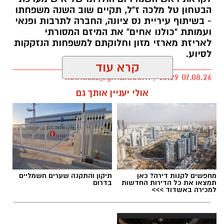
הבטחון טל מלכה ז"ל, תקיים שוב השנה משפחתו
- בשיתוף עיריית נס ציונה, החברה לתרבות ופנאי
ועמותת "כולנו אחים" את המיזם המסורתי
לאריזת מארזי מזון וחלוקתם למשפחות הנזקקות
לסיוע.
קרא עוד
kolness1@gmail.com / 10:29 07.08.26
אולי יעניין אותך גם
תגים:
סמ"ר טל מלכה ז"ל
מחפשים לקנות דירה? כאן
תיקון והתקנה שערים חשמליים
תמצאו את כל הדירות החדשות
בדרום
למכירה באשדוד >>>