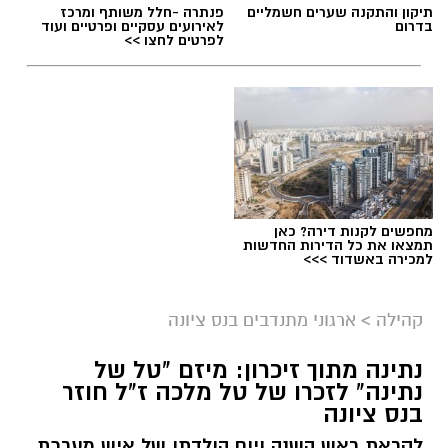
תיקון והתקנה שערים חשמליים
פנתרה -חלל משותף ומרכז
בדרום
לאירועים עסקיים ופרטיים ועוד
לפרטים לחצו >>
מחפשים לקנות דירה? כאן
תמצאו את כל הדירות החדשות
למכירה באשדוד >>>
קהילה
>
ארגוני מתנדבים בנס ציונה
נתינה מתוך זיכרון: מיזם "טל של
נתינה" לזכרו של טל מלכה ז"ל חוזר
בנס ציונה
לקראת ראש השנה ויום הולדתו של איש מערכת