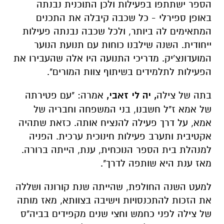
הספר ישתתפו בפעילות ולכן התוכנית נבנתה
באופן ספירלי - כל שכבה קיבלה את התכנים
המתאימים לה ביותר, ולכל שכבה נבנתה פעילות
ייחודית. השנה שילבנו כוחות עם תנועת הנוער
המועדונצ'יק. מדריכי התנועה היו אלה שהעבירו את
הפעילות לתלמידים בשיתוף צוות המורים".
בתה של צילה
, יה לי זאבי,
אמרה: "עם פטירתה
של אמא ז"ל חשבנו, בני המשפחה וחבריה של
אמא, על דרך פעילה להנציח אותה. כזאת שתהיה
אקטיבית ותערב פעילות חינוכית ערכית. הפניה
למנהלת בית הספר הנוכחית, ענת, הייתה ברורה.
מאז ענת היא שותפה לדרך".
למעט השנה החולפת, שהייתה שנת קורונה ושללה
את הזכות להתכנסויות וישיבה בצוותא, מאז מותה
של צילה לפני כחמש וחצי שנים מקפידים בביה"ס