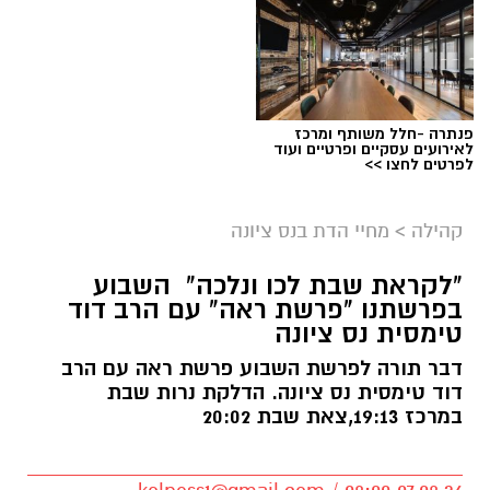
פנתרה -חלל משותף ומרכז
לאירועים עסקיים ופרטיים ועוד
לפרטים לחצו >>
ארכיון
קהילה
>
מחיי הדת בנס ציונה
נתינה מתוך זיכרון: מיזם "טל של נתינה" לזכרו
"לקראת שבת לכו ונלכה" השבוע
בפרשתנו "פרשת ראה" עם הרב דוד
של טל מלכה ז"ל חוזר בנס ציונה
טימסית נס ציונה
טל מלכה, איש מערכת הביטחון נהרג
דבר תורה לפרשת השבוע פרשת ראה עם הרב
דוד טימסית נס ציונה. הדלקת נרות שבת
ב28.05.2024. טל נולד ב-19 בספטמבר 2002 בעיר
במרכז 19:13,צאת שבת 20:02
יבנה. כשהיה בן חמש עברה המשפחה לנס ציונה.
טל הוא בנם האמצעי של יעלי ושרון, אח לנאור
ועמית.