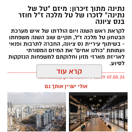
נתינה מתוך זיכרון: מיזם "טל של
נתינה" לזכרו של טל מלכה ז"ל חוזר
בנס ציונה
לקראת ראש השנה ויום הולדתו של איש מערכת
הבטחון טל מלכה ז"ל, תקיים שוב השנה משפחתו
- בשיתוף עיריית נס ציונה, החברה לתרבות ופנאי
ועמותת "כולנו אחים" את המיזם המסורתי
לאריזת מארזי מזון וחלוקתם למשפחות הנזקקות
לסיוע.
קרא עוד
kolness1@gmail.com / 10:29 07.08.26
אולי יעניין אותך גם
תגים:
סמ"ר טל מלכה ז"ל