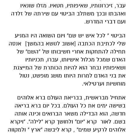
עבר, זיכרונותיו, שאיפותיו, חטאיו. מזלו שונאיו
ואהבתו ובכך משתלב הביטוי עם שירתה של זלדה
ועם דברי המדרש.
הביטוי " לכל איש יש שם" ויום השואה היו המניע
שלי לכתיבת הכתבה [אשוב לנושא בהמשך] אנסה
תחילה להתחקות אחרי חשיבותו של "השם" של
האדם שמכל מכלול אישיותו, עברו, תכניותיו
ושאיפותיו נבחר הוא להיות הכותרת של המייצגת
את בני האדם למרות היותו מושג מופשט, נטול
מוחשיות וערטילאי.
אתחיל מבראשית, בבריאת העולם ברא אלוהים
בשישה ימים את כל העולם. בכל יום ברא בריאה
חדשה, הוא הבדילה משאר הברואים וכינה אותה
בשם. לאור קרא "יום" ולחושך קרא "לילה". "ויקרא
אלוהים לרקיע שמים" , קרא ליבשה "ארץ " ולמקווה