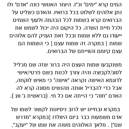
המים קרא "ימים" וכ"ו. היצור האנושי כונה "אדם" ולו
נתן אלוהים לשלוט בכל ברואיו. והאדם כשליט על
הברואים קרא בשמות לכל הבהמה ולעוף השמים
ולכל חיית השדה. כל היקום היה יכול לשמש את
ייעודו גם ללא שמות ובכל זאת העניק להם אלוהים
שמות [ במקרה זה שמות עצם ] כי השמות הם
עצם קיומם והווייתם של הברואים.
משנקבעו שמות העצם היה ברור שזה שם מכליל
לסוג/לקבוצה והיה צורך לכנות בשם פרטי/אישי
לדוגמא האישה נקראה "אישה" כי מאיש לוקחה,
אבל כדי להבדיל אותה מהנשים מסוגה קרא לה
האדם "חוה" כי הייתה אם כל חי. (בראשית ג' 20 ).
במקרא ובחיינו יש לרוב ניסיונות לקשור לשמו של
אדם משמעות כבר ביום היוולדו [במקרא "מדרש
שם"] . מלאך האלוהים משנה את שמו של "יעקב",