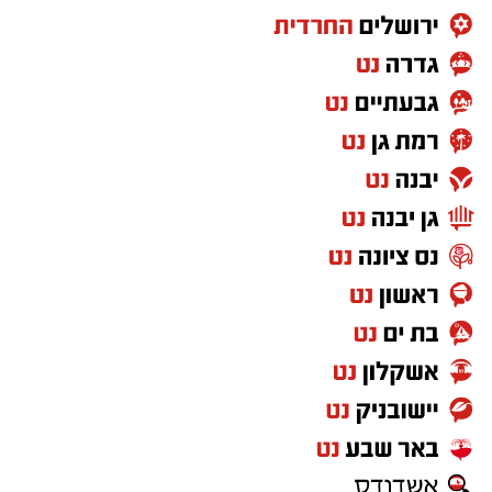
פשר המונח 'בך' אביון?.
וכי האביון הוא בי הרי האביון הוא זולתי? אלא
איזהו אביון שהוא 'בך' כלומר, שהוא תלוי בך בלבד,
שעיניו נשואות רק אליך, שהוא הכי קרוב אליך, זהו
בן הזוג שלך! והתורה ממשיכה: "לא תאמץ את
לבבך... כי פתח תפתח את ידך לו והעבט תעביטנו
די מחסורו אשר יחסר לו".
כלומר, אל תאמץ את לבך אלא פתח את לבך אליו,
מתי 'פתיחת הלב' נצרכת, דווקא לחלק ה"אחר
והשונה" שקיים בבן הזוג שלנו, להכיל את 'רגשותיו'
'חוויותיו', להקשיב לדיבורו ולשמוע את דעתו גם
ובעיקר כאשר הם אינם עולים בקנה אחד עם
דעותינו או רגשותינו, כי עבור החלקים בבן הזוג
שהם תואמים את החוויה שלנו אין צורך בציווי של
התורה על 'פתיחת הלב' עבורם, משום שהלב