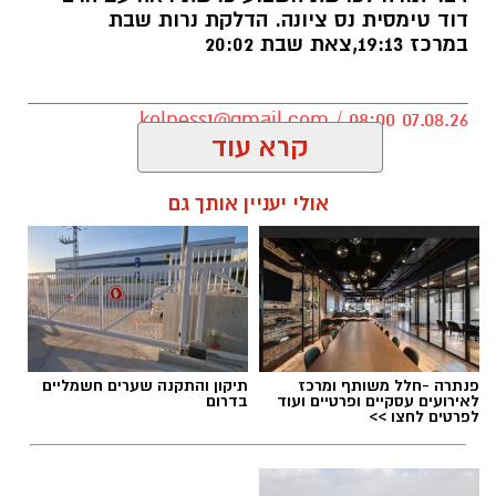
דוד טימסית נס ציונה. הדלקת נרות שבת
ב28.05.2024. טל נולד ב-19 בספטמבר 2002 בעיר
במרכז 19:13,צאת שבת 20:02
יבנה. כשהיה בן חמש עברה המשפחה לנס ציונה.
טל הוא בנם האמצעי של יעלי ושרון, אח לנאור
ועמית.
kolness1@gmail.com / 08:00 07.08.26
קרא עוד
הנצחה מתוך עשייה וחסד
אולי יעניין אותך גם
מיזם "טל של נתינה" מתקיים גם השנה כחלק
ממסורת שמטרתה לתרגם את הכאב לעשייה
תגים:
הרב דוד טימסית נס ציונה
חברתית ולנתינה. משפחתו של טל בחרה להנציח
את זכרו בדרך שהייתה מזוהה עמו – אהבת האדם
וסיוע לקהילה, תוך הדגשת ערכי הערבות ההדדית
פנתרה -חלל משותף ומרכז
תיקון והתקנה שערים חשמליים
והמשכיות דרכו.
לאירועים עסקיים ופרטיים ועוד
בדרום
לפרטים לחצו >>
מפגש אריזה וטקס זיכרון