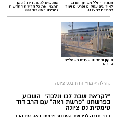
פנתרה -חלל משותף ומרכז
מחפשים לקנות דירה? כאן
לאירועים עסקיים ופרטיים ועוד
תמצאו את כל הדירות החדשות
לפרטים לחצו >>
למכירה באשדוד >>>
תיקון והתקנה שערים חשמליים
בדרום
ארכיון
קהילה
>
מחיי הדת בנס ציונה
נתינה מתוך זיכרון: מיזם "טל של נתינה" לזכרו
"לקראת שבת לכו ונלכה" השבוע
בפרשתנו "פרשת ראה" עם הרב דוד
של טל מלכה ז"ל חוזר בנס ציונה
טימסית נס ציונה
טל מלכה, איש מערכת הביטחון נהרג
דבר תורה לפרשת השבוע פרשת ראה עם הרב