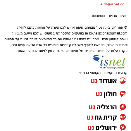
אבל מה שלא עולה לנו בראש זה שהאדם ה'עני'
elda@isnet.co.il
הכסף שנעלם בשקט: כך דמי הניהול שוחקים
-
וה'נזקק' לנו ביותר ושהוא הכי קרוב אלינו ותלוי רק
לפנסיונרים אלפי שקלים
תמיכה טכנית - bosonet1
בנו, הוא - בן הזוג שלנו!.
-
© אתר "נס ציונה נט " מצאתם טעות או יש לכם הערה על תמונות כתבו לדוא"ל
kolnessziona@gmail.com
או בווטסאפ למספר 0515301717 יש לכם אייטם מעניין ?
נשמח לשמוע מכם . אתר "נס ציונה נט " עושה את כל המאמצים לאתר זכויות על תמונות
וסרטונים. אולם, בהתאם לסעיף 27א' לחוק זכויות היוצרים כל אדם הרואה עצמו נפגע
עקב בעלות על זכויות היוצרים של תמונה או סרטון מוזמן לפנות להנהלת האתר
קבוצת התקשורת ומקומוני הרשת:
בואו אם כן נלמד כיצד התורה מגדירה את האדם
ה'נזקק' בהקשר של מצוות ה'צדקה' הנאמרת
בפרשת השבוע וכך נאמר: "כי יהיה בך אביון..." מה