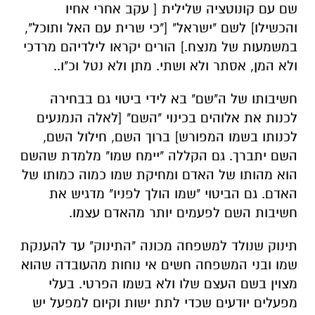
שם עם קונוטציה שלילית [ עקב אחרי אחיו
והכשילו] לשם "ישראל" ["כי שרית עם האל ותוכל",
במשמעות של מנצח.] הורים יקראו לילדיהם מרדכי
ולא המן, אסתר ולא ושתי. מתן ולא נטל וכ"ו..
חשיבותו של ה"שם" בא לידי ביטוי גם בבחירה
לכנות את אלוהים בכינוי "השם" [לאלה הנמנעים
לכנותו בשמו המפורש] ברוך השם, חילול השם,
השם יתברך. גם הקללה "יימח שמו" מלמדת שהשם
הוא מהותו של האדם ומחיקת שמו כמוה כמותו של
האדם. גם הביטוי "שמו הולך לפניו" מדגיש את
חשיבות השם לפעמים יותר מהאדם עצמו.
תינוק שנולד למשפחה מכונה "התינוק" עד להענקת
שמו ובני המשפחה חשים אי נוחות מהעובדה שהוא
מצוין בשם העצם שלו ולא בשמו הפרטי. בעלי
מפעלים יודעים שכדי לתת ישות וקיום למפעל יש