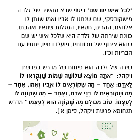
"
לכל איש יש שם
" ביטוי שבא מהשיר של זלדה
מישקובסקי, שם שנתנו לו אביו ואמו שנתן לו
אלוהים, ההרים, חטאיו, המזלות שונאיו ואהבתו.
כוונת שירתה של זלדה היא שלכל איש יש שם
שהוא צירוף של תכונותיו, פועלו בחייו, יחסיו עם
הבריות וכ"ו.
שירה של זלדה הוא פיתוח של מדרש בפרשת
ויקהל:
"אַתָה מוֹצֵא שְׁלוֹשָׁה שֵׁמוֹת שֶׁנִקְרְאוּ לוֹ
לָאָדָם: אֶחָד – מָה שֶׁקוֹרְאִים לוֹ אָבִיו וְאִמוֹ, אֶחָד –
מָה שֶׁקוֹרְאִים לוֹ בְּנֵי אָדָם, וְאֶחָד – מָה שֶׁקוֹנֶה לוֹ
לְעַצְמוֹ. טוֹב מִכּוּלָם מָה שֶׁקוֹנֶה הוּא לְעַצְמו
"
מדרש
תנחומא פרשת ויקהל, סימן א').