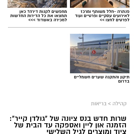
פנתרה -חלל משותף ומרכז
מחפשים לקנות דירה? כאן
לאירועים עסקיים ופרטיים ועוד
תמצאו את כל הדירות החדשות
לפרטים לחצו >>
למכירה באשדוד >>>
תיקון והתקנה שערים חשמליים
בדרום
אילוסטרציה- צ'אט גפט
קהילה
>
בריאות
מקצוע חובה חדש במערכת החינוך: לימודי חינוך
פיננסי בחטיבות הביניים
שרות חדש בנס ציונה של "גולדן קייר":
הזמנה און ליין ואספקה עד הבית של
ציוד ומוצרים לגיל השלישי