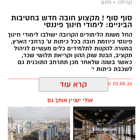
קהילה
>
חינוך
סוף סוף ! מקצוע חובה חדש בחטיבות
הביניים: לימודי חינוך פיננסי
החל משנת הלימודים הקרובה ישולבו לימודי חינוך
פיננסי כיוזמת חובה בכל כיתות ט' ברחבי הארץ,
במטרה להקנות לתלמידים כלים מעשיים לניהול
תקציב, הבנת שוק ההון וקריאת תלושי שכר,
כאשר בשנה שלאחר מכן תתרחב התוכנית גם
לשכבת כיתות י'
קרא עוד
kolness1@gmail.com / 18:51 02.08.26
אולי יעניין אותך גם
תגים:
חטיבות ביניים נס ציונה
,
חינוך פיננסי