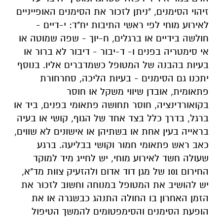
זיהוי הסימנים, "ניתן לזכור את הסימנים האופייניים
לאירוע מוחי לפי ראשי התיבות יח"ד: י-דיים -
חולשה בידיים או ברגלים, ח-יוך - שפה שמוטה או
אי סימטריה בפנים ו- ד-יבור - דיבור לא ברור או
בעיות בהבנה של המטופל כשמדברים אליו. בנוסף
יתכנו גם הסימנים - בעיות הליכה, סחרחורת
פתאומית, אובדן שיווי משקל או חוסר
בקואורדינציה, חוסר תחושה פתאומי בפנים, ביד או
ברגל, בדרך כלל בצד אחד של הגוף, קושי או בעיה
בראייה בעין אחת או בשתיהן או אישונים לא שווים,
כאב ראש פתאומי חמור וקושי בבליעה. ברגע
שעולה חשד לאירוע מוחי, יש לחייג מיד למוקד
החירום 101 של מגן דוד אדום ולהזעיק צוות מד"א,
יש להושיב את המטופל במנוחה וחשוב לזכור את
הזמן האחרון בו החולה התנהג כבשגרה או את
הופעת הסימנים והסימפטומים להמשך הטיפול