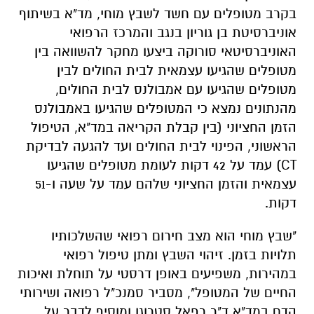
בקרב מטופלים עם חשד לשבץ מוחי, מד"א בשיתוף
אוניברסיטת בן גוריון בנגב והמרכז הרפואי
האוניברסיטאי סורוקה ביצעו מחקר להשוואה בין
מטופלים שהגיעו עצמאית לבית החולים לבין
מטופלים שהגיעו עם אמבולנס לבית החולים,
מהנתונים נמצא כי המטופלים שהגיעו באמבולנס
הזמן החציוני (בין קבלת הקריאה במד"א, הטיפול
הראשוני, הפינוי לבית החולים ועד להגעה לבדיקת
CT) עמד על 42 דקות לעומת מטופלים שהגיעו
עצמאית והזמן החציוני שלהם עמד על שעה ו-51
דקות.
"שבץ מוחי הוא מצב חירום רפואי שהשלכותיו
תלויות בזמן. זיהוי השבץ ומתן טיפול רפואי
במהירות, משפיעים באופן דרסטי על תוחלת ואיכות
החיים של המטופל", מסביר סמנכ"ל רפואה ושירותי
הדם במד"א ד"ר רפאל סטרוגו ומוסיף לדבר על