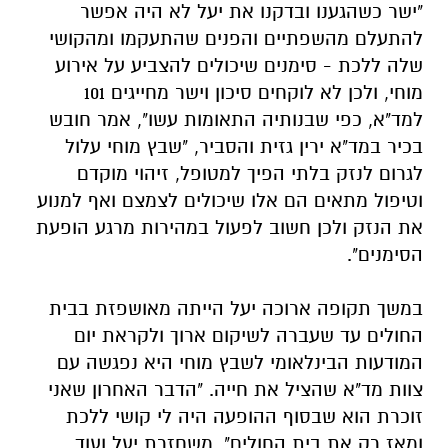
"ישר כשהגענו ובדקנו את יעל לא היה אפשר
להתעלם מהשפתיים והפנים שהתעקמו ומהקושי
שלה ללכת - סימנים שיכולים להצביע על אירוע
מוחי, ולכן לא לוקחים סיכון וישר מחייגים 101
למד"א, כפי שבנותיה התאומות עשו", אמר חובש
בכיר במד"א ירין גזית והסביר, "שבץ מוחי עלול
לגרום לנזק בלתי הפיך למטופל, זיהוי מוקדם
וטיפול מתאים הם אלו שיכולים לצמצם ואף למנוע
את הנזק ולכן חשוב לפעול במהירות מרגע הופעת
הסימנים".
במשך תקופה ארוכה יעל הייתה מאושפזת בבית
החולים עד שעברה לשיקום ארוך ולקראת יום
המודעות הבינלאומי לשבץ מוחי היא נפגשה עם
צוות מד"א שהציל את חייה. "הדבר האחרון שאני
זוכרת הוא שבסוף ההופעה היה לי קושי ללכת
ומאז רק את בית החולים", משחזרת יעל ועוד