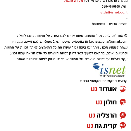
אלדה נתנאל
מנהלת פרסום רשת ישראל נט:
מורים את הכשרתם בתחום, ובמהלך החודשים
השלישי עד הבית מרשת גולדן קייר
טל: 050-7870908
ספטמבר ואוקטובר מתוכננת הצטרפותם של
elda@isnet.co.il
-
כ-2,050 מורים נוספים לתהליך הלמידה. ההכשרה
תמיכה טכנית - bosonet1
רשת המרכזים הרפואיים גולדן קייר מרחיבה את
נועדה לספק למורים את התשתית המקצועית
-
מעטפת השירות בנס ציונה ומשיקה חנות אונליין
הנדרשת על מנת להעביר את תכני התקציב
© אתר "נס ציונה נט " מצאתם טעות או יש לכם הערה על תמונות כתבו לדוא"ל
ייעודית, המציעה אספקת מוצרי ספיגה, מזון
kolnessziona@gmail.com
או בווטסאפ למספר 0515301717 יש לכם אייטם מעניין ?
וההשקעות בצורה נגישה ומעשית, המותאמת
נשמח לשמוע מכם . אתר "נס ציונה נט " עושה את כל המאמצים לאתר זכויות על תמונות
רפואי וציוד סיעודי תוך 48 שעות לתושבי העיר,
לאתגרים הכלכליים של דור העתיד.
וסרטונים. אולם, בהתאם לסעיף 27א' לחוק זכויות היוצרים כל אדם הרואה עצמו נפגע
לצד אפשרות לאיסוף עצמי מהיר והנחות
עקב בעלות על זכויות היוצרים של תמונה או סרטון מוזמן לפנות להנהלת האתר
ייחודיות למזמינים בקישור הישיר.
⇐
וואטסאפ נס ציונה נט - קליק אחד ואתם
קבוצת התקשורת ומקומוני הרשת:
מעודכנים תמיד!
איפה יש בנס ציונה מצלמות חניה
הכסף שנעלם בשקט: כך דמי הניהול שוחקים
לפנסיונרים אלפי שקלים