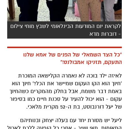
לקראת יום המודעות הבינלאומי לשבץ מוחי צילום
- דוברות מדא
"כל הצד השמאלי של הפנים של אמא שלנו
התעקם, תזניקו אמבולנס!"
לאיזה ילד בוכה לא נאמרה הקלישאה המוכרת
'חיוך הוא הקו העקום שמיישר את הכל?' חיוך הוא
באמת דבר משמח, אבל בחלק מהמקרים כשהחיוך
עקום - הוא יכול להעיד על סכנת חיים כמו בסיפור
של יעל דורנבוסט, בת ה-52 מקרית מלאכי.
ליעל יש מסורת יחד עם בעלה יצחק ובנותיהם
התאומות, מאי ושיר - אחרי כל הופעה ללכת לאכול