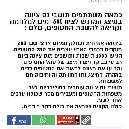
קהילה
>
קהילה
כמאה משתתפים תושבי נס ציונה
במיצג המרגש לציון 600 ימים למלחמה
וקריאה להשבת החטופים, כולם !
ביוזמה אזרחית וכחלק ממיזם ארצי שבו 600
מוקדים ברחבי הארץ יוצרים את סמל החטופים.
הגיעו כ100 תושבות ותושבים מנס ציונה ביום
רביעי בבוקר ויצרו מיצג של סמל החטופים
והביעו את רצונם לראות את החטופים בבית
במהרה. המיצג נתן המון תקווה וחיבוק חם
למשפחות.
תושבי נס ציונה עומדים בסולידריות לצד
משפחות החטופים ומעבירים מסר שכולנו ערבים
אחד לשני.
כולנו מקווים שנראה את כולם בקרוב בבית.