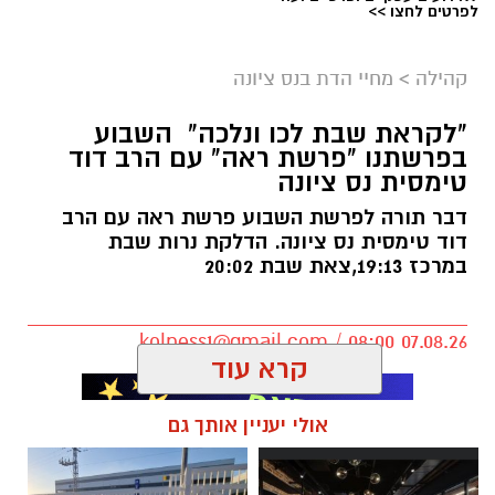
לפרטים לחצו >>
ארכיון
קהילה
>
מחיי הדת בנס ציונה
נתינה מתוך זיכרון: מיזם "טל של נתינה" לזכרו
"לקראת שבת לכו ונלכה" השבוע
בפרשתנו "פרשת ראה" עם הרב דוד
של טל מלכה ז"ל חוזר בנס ציונה
טימסית נס ציונה
טל מלכה, איש מערכת הביטחון נהרג
דבר תורה לפרשת השבוע פרשת ראה עם הרב
דוד טימסית נס ציונה. הדלקת נרות שבת
ב28.05.2024. טל נולד ב-19 בספטמבר 2002 בעיר
במרכז 19:13,צאת שבת 20:02
יבנה. כשהיה בן חמש עברה המשפחה לנס ציונה.
טל הוא בנם האמצעי של יעלי ושרון, אח לנאור
ועמית.
kolness1@gmail.com / 08:00 07.08.26
קרא עוד
הנצחה מתוך עשייה וחסד
אולי יעניין אותך גם
מיזם "טל של נתינה" מתקיים גם השנה כחלק
ממסורת שמטרתה לתרגם את הכאב לעשייה