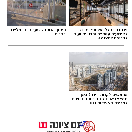
תגים:
הרב דוד טימסית נס ציונה
חברתית ולנתינה. משפחתו של טל בחרה להנציח
את זכרו בדרך שהייתה מזוהה עמו – אהבת האדם
וסיוע לקהילה, תוך הדגשת ערכי הערבות ההדדית
פנתרה -חלל משותף ומרכז
תיקון והתקנה שערים חשמליים
והמשכיות דרכו.
לאירועים עסקיים ופרטיים ועוד
בדרום
לפרטים לחצו >>
מפגש אריזה וטקס זיכרון
האירוע יתקיים ביום חמישי, 3 בספטמבר, בין
השעות 17:00 ל-20:00 בבית הפנאי בנס ציונה.
השיתוף בין עיריית נס ציונה, החברה לתרבות ופנאי
ועמותת "כולנו אחים" יחבר בין מתנדבים ותושבים
מכל רחבי העיר. במהלך הערב תיארזנה החבילות
מחפשים לקנות דירה? כאן
תמצאו את כל הדירות החדשות
שיצאו לחלוקה מסודרת למשפחות, וכן יתקיים טקס
למכירה באשדוד >>>
הרב דוד טימסית צילום באדיבות המצולם
התייחדות לזכרו של טל.
"לקראת שבת לכו ונלכה" השבוע
ראו כאן:
בפרשתנו "פרשת ראה" עם הרב דוד טימסית נס