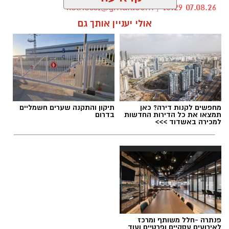
kolness1@gmail.com / 10:29 07.08.26
אולי יעניין אותך גם
תגים:
סמ"ר טל מלכה ז"ל
מחפשים לקנות דירה? כאן
תיקון והתקנה שערים חשמליים
תמצאו את כל הדירות החדשות
בדרום
למכירה באשדוד >>>
פנתרה -חלל משותף ומרכז
לאירועים עסקיים ופרטיים ועוד