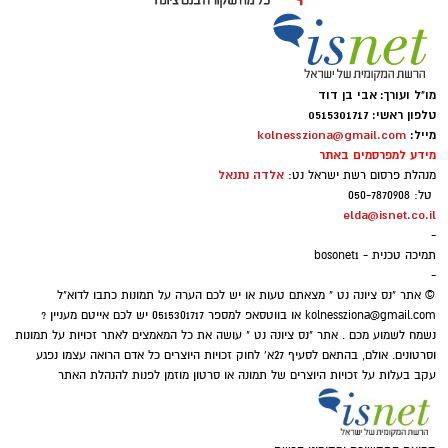
https://www.peach-in.com/cmp/1I0ci8asc?
ציונה
ref=4vBs2che&lang=he
כאשר אנו מדברים על מונחים כמו 'צדקה', 'עשיית
חסד עם הזולת', 'תמיכה בנזקק', הדימוי הראשון
מו"ל ועורך: אבי בן דוד
⇐
וואטסאפ נס ציונה נט - קליק אחד ואתם
שעולה לנו בראש זה אדם חסר אמצעים, נדכה
טלפון ראשי: 0515301717
מייל:
kolnessziona@gmail.com
מעודכנים תמיד!
ושפל רוח, או ילדים לבושים בגדים ישנים עם עיניים
מידע למפרסמים באתר
כבויות תאבים למשהו חדש ומרענן.
אלדה נתנאל
מנהלת פרסום רשת ישראל נט:
איפה יש בנס ציונה מצלמות חניה
טל: 050-7870908
אבל מה שלא עולה לנו בראש זה שהאדם ה'עני'
elda@isnet.co.il
הכסף שנעלם בשקט: כך דמי הניהול שוחקים
-
וה'נזקק' לנו ביותר ושהוא הכי קרוב אלינו ותלוי רק
לפנסיונרים אלפי שקלים
תמיכה טכנית - bosonet1
בנו, הוא - בן הזוג שלנו!.
-
© אתר "נס ציונה נט " מצאתם טעות או יש לכם הערה על תמונות כתבו לדוא"ל
kolnessziona@gmail.com
או בווטסאפ למספר 0515301717 יש לכם אייטם מעניין ?
נשמח לשמוע מכם . אתר "נס ציונה נט " עושה את כל המאמצים לאתר זכויות על תמונות
וסרטונים. אולם, בהתאם לסעיף 27א' לחוק זכויות היוצרים כל אדם הרואה עצמו נפגע
עקב בעלות על זכויות היוצרים של תמונה או סרטון מוזמן לפנות להנהלת האתר