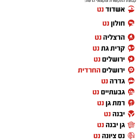
קבוצת התקשורת ומקומוני הרשת:
בואו אם כן נלמד כיצד התורה מגדירה את האדם
ה'נזקק' בהקשר של מצוות ה'צדקה' הנאמרת
בפרשת השבוע וכך נאמר: "כי יהיה בך אביון..." מה
פשר המונח 'בך' אביון?.
וכי האביון הוא בי הרי האביון הוא זולתי? אלא
איזהו אביון שהוא 'בך' כלומר, שהוא תלוי בך בלבד,
שעיניו נשואות רק אליך, שהוא הכי קרוב אליך, זהו
בן הזוג שלך! והתורה ממשיכה: "לא תאמץ את
לבבך... כי פתח תפתח את ידך לו והעבט תעביטנו
די מחסורו אשר יחסר לו".