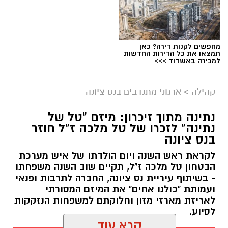
מחפשים לקנות דירה? כאן
תמצאו את כל הדירות החדשות
למכירה באשדוד >>>
קהילה
>
ארגוני מתנדבים בנס ציונה
נתינה מתוך זיכרון: מיזם "טל של
נתינה" לזכרו של טל מלכה ז"ל חוזר
בנס ציונה
לקראת ראש השנה ויום הולדתו של איש מערכת
הבטחון טל מלכה ז"ל, תקיים שוב השנה משפחתו
- בשיתוף עיריית נס ציונה, החברה לתרבות ופנאי
ועמותת "כולנו אחים" את המיזם המסורתי
לאריזת מארזי מזון וחלוקתם למשפחות הנזקקות
לסיוע.
קרא עוד