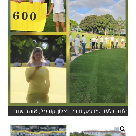
ילום: גלעד פירסט, ורדית אלון קורפל, אוהד שחר