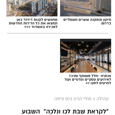
תגים:
סמ"ר טל מלכה ז"ל
תיקון והתקנה שערים חשמליים
מחפשים לקנות דירה? כאן
בדרום
תמצאו את כל הדירות החדשות
למכירה באשדוד >>>
פנתרה -חלל משותף ומרכז
לאירועים עסקיים ופרטיים ועוד
לפרטים לחצו >>
ארכיון
קהילה
>
מחיי הדת בנס ציונה
נתינה מתוך זיכרון: מיזם "טל של נתינה" לזכרו
"לקראת שבת לכו ונלכה" השבוע