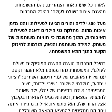
לאורך כל שעות אחר הצהריים, נהנו המשפחות
מהצגת איכות "שולם לעולם" בהיכל התרבות.
מעל 800 ילדים והורים הגיעו לפעילות ונהנו מזמן
איכות מהנה. מחלקת גני הילדים דאגה לפעילות
האיכותית, מתוך מחשבה כי חוויות משותפות של
משחק, למידה משותפת והנאה, תורמות לחיזוק
הקשר בתוך התא המשפחתי.
בהיכל התרבות הוצגה ההצגה המוזיקלית "שולם
לעולם". המשפחות נהנו ממופע מלא הומור וקסם
עם שיריו האהובים של עוזי חיטמן. השירים: "רציתי
שתדע", "נולדתי לשלום", "שירי ילדות", "שיר
המגזימים" נשזרו בסיפורו של יהלי, ילד שאוהב
להמציא המצאות, וכשהוא מגיע להתארח בקיבוץ
אצל הדוד שלו, הוא פוגש את איילת, מתיידד איתה
ויחד הם מחליטים להמציא המצאה משוכללת