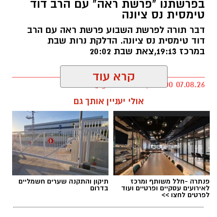
בפרשתנו "פרשת ראה" עם הרב דוד
של טל מלכה ז"ל חוזר בנס ציונה
טימסית נס ציונה
טל מלכה, איש מערכת הביטחון נהרג
דבר תורה לפרשת השבוע פרשת ראה עם הרב
דוד טימסית נס ציונה. הדלקת נרות שבת
ב28.05.2024. טל נולד ב-19 בספטמבר 2002 בעיר
במרכז 19:13,צאת שבת 20:02
יבנה. כשהיה בן חמש עברה המשפחה לנס ציונה.
טל הוא בנם האמצעי של יעלי ושרון, אח לנאור
ועמית.
kolness1@gmail.com / 08:00 07.08.26
קרא עוד
הנצחה מתוך עשייה וחסד
אולי יעניין אותך גם
מיזם "טל של נתינה" מתקיים גם השנה כחלק
ממסורת שמטרתה לתרגם את הכאב לעשייה
תגים:
הרב דוד טימסית נס ציונה
חברתית ולנתינה. משפחתו של טל בחרה להנציח
את זכרו בדרך שהייתה מזוהה עמו – אהבת האדם
וסיוע לקהילה, תוך הדגשת ערכי הערבות ההדדית
פנתרה -חלל משותף ומרכז
תיקון והתקנה שערים חשמליים
והמשכיות דרכו.
לאירועים עסקיים ופרטיים ועוד
בדרום
לפרטים לחצו >>