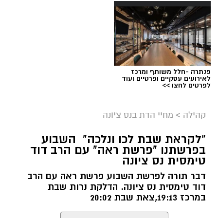
פנתרה -חלל משותף ומרכז
לאירועים עסקיים ופרטיים ועוד
לפרטים לחצו >>
ארכיון
קהילה
>
מחיי הדת בנס ציונה
נתינה מתוך זיכרון: מיזם "טל של נתינה" לזכרו
"לקראת שבת לכו ונלכה" השבוע
בפרשתנו "פרשת ראה" עם הרב דוד
של טל מלכה ז"ל חוזר בנס ציונה
טימסית נס ציונה
טל מלכה, איש מערכת הביטחון נהרג
דבר תורה לפרשת השבוע פרשת ראה עם הרב
דוד טימסית נס ציונה. הדלקת נרות שבת
ב28.05.2024. טל נולד ב-19 בספטמבר 2002 בעיר
במרכז 19:13,צאת שבת 20:02
יבנה. כשהיה בן חמש עברה המשפחה לנס ציונה.
טל הוא בנם האמצעי של יעלי ושרון, אח לנאור