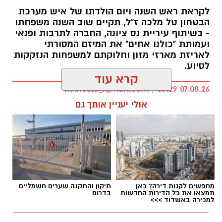
לקראת ראש השנה ויום הולדתו של איש מערכת
הבטחון טל מלכה ז"ל, תקיים שוב השנה משפחתו
- בשיתוף עיריית נס ציונה, החברה לתרבות ופנאי
ועמותת "כולנו אחים" את המיזם המסורתי
לאריזת מארזי מזון וחלוקתם למשפחות הנזקקות
לסיוע.
קרא עוד
kolness1@gmail.com / 10:29 07.08.26
אולי יעניין אותך גם
תגים:
סמ"ר טל מלכה ז"ל
מחפשים לקנות דירה? כאן
תיקון והתקנה שערים חשמליים
תמצאו את כל הדירות החדשות
בדרום
למכירה באשדוד >>>