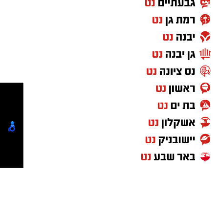
ראו כאן:
https://www.peach-in.com/cmp/1I0ci8asc?
ref=4vBs2che&lang=he
⇐
וואטסאפ נס ציונה נט - קליק אחד ואתם
מעודכנים תמיד!
איפה יש בנס ציונה מצלמות חניה
הכסף שנעלם בשקט: כך דמי הניהול שוחקים
לפנסיונרים אלפי שקלים
נטיפס - רשת חברתית לטיפים והמלצות
חדשות נס ציונה