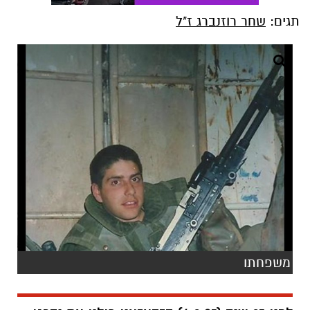
תגים:
שחר רוזנברג ז"ל
משפחתו