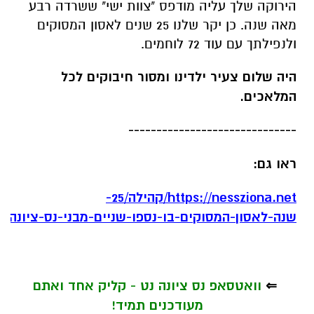
הירוקה שלך עליה מודפס "צוות ישי" ששרדה רבע
מאה שנה. כן יקר שלנו 25 שנים לאסון המסוקים
ולנפילתך עם עוד 72 לוחמים.
היה שלום צעיר ילדינו ומסור חיבוקים לכל
המלאכים.
------------------------------
ראו גם:
https://nessziona.net/קהילה/25-
שנה-לאסון-המסוקים-בו-נספו-שניים-מבני-נס-ציונה-סגן-ג
⇐
וואטסאפ נס ציונה נט - קליק אחד ואתם
מעודכנים תמיד!