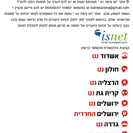
© אתר "נס ציונה נט " מצאתם טעות או יש לכם הערה על תמונות כתבו לדוא"ל
מיזם "טל של נתינה" מתקיים גם השנה כחלק
kolnessziona@gmail.com
או בווטסאפ למספר 0515301717 יש לכם אייטם מעניין ?
ממסורת שמטרתה לתרגם את הכאב לעשייה
נשמח לשמוע מכם . אתר "נס ציונה נט " עושה את כל המאמצים לאתר זכויות על תמונות
וסרטונים. אולם, בהתאם לסעיף 27א' לחוק זכויות היוצרים כל אדם הרואה עצמו נפגע
חברתית ולנתינה. משפחתו של טל בחרה להנציח
עקב בעלות על זכויות היוצרים של תמונה או סרטון מוזמן לפנות להנהלת האתר
את זכרו בדרך שהייתה מזוהה עמו – אהבת האדם
וסיוע לקהילה, תוך הדגשת ערכי הערבות ההדדית
והמשכיות דרכו.
קבוצת התקשורת ומקומוני הרשת:
מפגש אריזה וטקס זיכרון
האירוע יתקיים ביום חמישי, 3 בספטמבר, בין
השעות 17:00 ל-20:00 בבית הפנאי בנס ציונה.
השיתוף בין עיריית נס ציונה, החברה לתרבות ופנאי
ועמותת "כולנו אחים" יחבר בין מתנדבים ותושבים
מכל רחבי העיר. במהלך הערב תיארזנה החבילות
שיצאו לחלוקה מסודרת למשפחות, וכן יתקיים טקס
התייחדות לזכרו של טל.