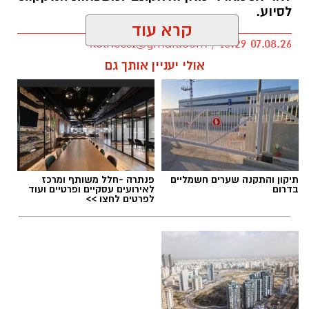
לסיוע.
קרא עוד
kolness1@gmail.com / 10:29 07.08.26
אולי יעניין אותך גם
תגים:
סמ"ר טל מלכה ז"ל
תיקון והתקנה שערים חשמליים
פנתרה -חלל משותף ומרכז
בדרום
לאירועים עסקיים ופרטיים ועוד
לפרטים לחצו >>