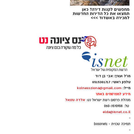
מחפשים לקנות דירה? כאן
תמצאו את כל הדירות החדשות
למכירה באשדוד >>>
ארכיון
נתינה מתוך זיכרון: מיזם "טל של נתינה" לזכרו
של טל מלכה ז"ל חוזר בנס ציונה
טל מלכה, איש מערכת הביטחון נהרג
מו"ל ועורך: אבי בן דוד
ב28.05.2024. טל נולד ב-19 בספטמבר 2002 בעיר
טלפון ראשי: 0515301717
מייל:
kolnessziona@gmail.com
יבנה. כשהיה בן חמש עברה המשפחה לנס ציונה.
מידע למפרסמים באתר
טל הוא בנם האמצעי של יעלי ושרון, אח לנאור
אלדה נתנאל
מנהלת פרסום רשת ישראל נט:
ועמית.
טל: 050-7870908
elda@isnet.co.il
-
הנצחה מתוך עשייה וחסד
תמיכה טכנית - bosonet1
-