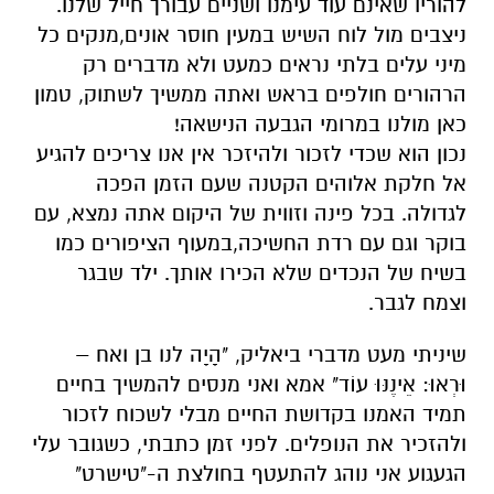
להוריו שאינם עוד עימנו ושניים עבורך חייל שלנו.
ניצבים מול לוח השיש במעין חוסר אונים,מנקים כל
מיני עלים בלתי נראים כמעט ולא מדברים רק
הרהורים חולפים בראש ואתה ממשיך לשתוק, טמון
כאן מולנו במרומי הגבעה הנישאה!
נכון הוא שכדי לזכור ולהיזכר אין אנו צריכים להגיע
אל חלקת אלוהים הקטנה שעם הזמן הפכה
לגדולה. בכל פינה וזווית של היקום אתה נמצא, עם
בוקר וגם עם רדת החשיכה,במעוף הציפורים כמו
בשיח של הנכדים שלא הכירו אותך. ילד שבגר
וצמח לגבר.
שיניתי מעט מדברי ביאליק, "הָיָה לנו בן ואח –
וּרְאוּ: אֵינֶנּוּ עוֹד" אמא ואני מנסים להמשיך בחיים
תמיד האמנו בקדושת החיים מבלי לשכוח לזכור
ולהזכיר את הנופלים. לפני זמן כתבתי, כשגובר עלי
הגעגוע אני נוהג להתעטף בחולצת ה-"טישרט"