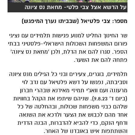
על הדשא אצל צבי פלטי- מחאת נס ציונה
מספר: צבי פלטיאל (שבביתו נערך המיפגש)
שר החינוך החליט למנוע פגישות תלמידים עם נציגי
פורום המשפחות השכולות הישראלי-פלסטיני בבתי
הספר. סגרו להם את הדלת, ולכן 'מחאת נס ציונה'
פתחה להם את השער.
תלמידים, בוגרים, צעירים ובני כל הגילים מנס ציונה
וסביבתה, נפגשו על דשא פלטיאל עם נדב לוי
מרעננה ועם וואג'י תמיזי מאידנא שבהרי חברון
(ביום ד' 9.8.23). שניהם שיתפו את הקהל בחוויות
שלהם כבני משפחות שכולות, ובהחלטה של כל
אחד מהם לכבוש את הצער ולדכא את השנאה
ודחף הנקם, כדי להביא להדברות, הבנה הדדית
והשתתפות איש באובדנו של האחר.