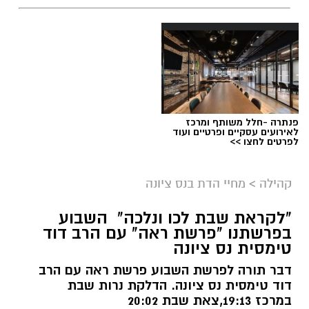
פנתרה -חלל משותף ומרכז
לאירועים עסקיים ופרטיים ועוד
לפרטים לחצו >>
ארכיון
קהילה
>
מחיי הדת בנס ציונה
נתינה מתוך זיכרון: מיזם "טל של נתינה" לזכרו
"לקראת שבת לכו ונלכה" השבוע
בפרשתנו "פרשת ראה" עם הרב דוד
של טל מלכה ז"ל חוזר בנס ציונה
טימסית נס ציונה
טל מלכה, איש מערכת הביטחון נהרג
דבר תורה לפרשת השבוע פרשת ראה עם הרב
דוד טימסית נס ציונה. הדלקת נרות שבת
ב28.05.2024. טל נולד ב-19 בספטמבר 2002 בעיר
במרכז 19:13,צאת שבת 20:02
יבנה. כשהיה בן חמש עברה המשפחה לנס ציונה.