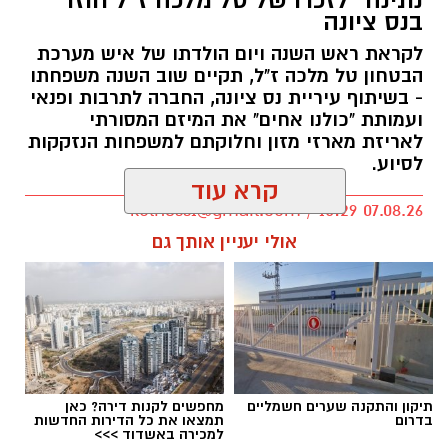
בנס ציונה
לקראת ראש השנה ויום הולדתו של איש מערכת
הבטחון טל מלכה ז"ל, תקיים שוב השנה משפחתו
- בשיתוף עיריית נס ציונה, החברה לתרבות ופנאי
ועמותת "כולנו אחים" את המיזם המסורתי
לאריזת מארזי מזון וחלוקתם למשפחות הנזקקות
לסיוע.
קרא עוד
kolness1@gmail.com / 10:29 07.08.26
אולי יעניין אותך גם
תגים:
סמ"ר טל מלכה ז"ל
תיקון והתקנה שערים חשמליים
מחפשים לקנות דירה? כאן
בדרום
תמצאו את כל הדירות החדשות
למכירה באשדוד >>>