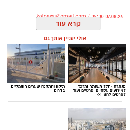
טל הוא בנם האמצעי של יעלי ושרון, אח לנאור
ועמית.
kolness1@gmail.com / 08:00 07.08.26
קרא עוד
הנצחה מתוך עשייה וחסד
אולי יעניין אותך גם
מיזם "טל של נתינה" מתקיים גם השנה כחלק
ממסורת שמטרתה לתרגם את הכאב לעשייה
תגים:
הרב דוד טימסית נס ציונה
חברתית ולנתינה. משפחתו של טל בחרה להנציח
את זכרו בדרך שהייתה מזוהה עמו – אהבת האדם
וסיוע לקהילה, תוך הדגשת ערכי הערבות ההדדית
פנתרה -חלל משותף ומרכז
תיקון והתקנה שערים חשמליים
והמשכיות דרכו.
לאירועים עסקיים ופרטיים ועוד
בדרום
לפרטים לחצו >>
מפגש אריזה וטקס זיכרון
האירוע יתקיים ביום חמישי, 3 בספטמבר, בין
השעות 17:00 ל-20:00 בבית הפנאי בנס ציונה.