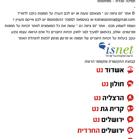
תמיכה טכנית - bosonet1
בנו, הוא - בן הזוג שלנו!.
-
© אתר "נס ציונה נט " מצאתם טעות או יש לכם הערה על תמונות כתבו לדוא"ל
kolnessziona@gmail.com
או בווטסאפ למספר 0515301717 יש לכם אייטם מעניין ?
נשמח לשמוע מכם . אתר "נס ציונה נט " עושה את כל המאמצים לאתר זכויות על תמונות
וסרטונים. אולם, בהתאם לסעיף 27א' לחוק זכויות היוצרים כל אדם הרואה עצמו נפגע
עקב בעלות על זכויות היוצרים של תמונה או סרטון מוזמן לפנות להנהלת האתר
קבוצת התקשורת ומקומוני הרשת:
בואו אם כן נלמד כיצד התורה מגדירה את האדם
ה'נזקק' בהקשר של מצוות ה'צדקה' הנאמרת
בפרשת השבוע וכך נאמר: "כי יהיה בך אביון..." מה
פשר המונח 'בך' אביון?.