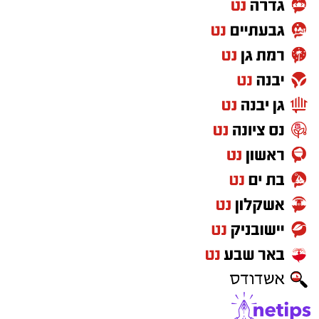
וכי האביון הוא בי הרי האביון הוא זולתי? אלא
איזהו אביון שהוא 'בך' כלומר, שהוא תלוי בך בלבד,
שעיניו נשואות רק אליך, שהוא הכי קרוב אליך, זהו
בן הזוג שלך! והתורה ממשיכה: "לא תאמץ את
לבבך... כי פתח תפתח את ידך לו והעבט תעביטנו
די מחסורו אשר יחסר לו".
כלומר, אל תאמץ את לבך אלא פתח את לבך אליו,
מתי 'פתיחת הלב' נצרכת, דווקא לחלק ה"אחר
והשונה" שקיים בבן הזוג שלנו, להכיל את 'רגשותיו'
'חוויותיו', להקשיב לדיבורו ולשמוע את דעתו גם
ובעיקר כאשר הם אינם עולים בקנה אחד עם
דעותינו או רגשותינו, כי עבור החלקים בבן הזוג
שהם תואמים את החוויה שלנו אין צורך בציווי של
התורה על 'פתיחת הלב' עבורם, משום שהלב
באופן טבעי פתוח לרווחה לכל דבר שבא לנו
בקלות ו'זורם' עם הצרכים שלנו.