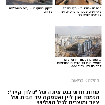
פנתרה -חלל משותף ומרכז
תיקון והתקנה שערים חשמליים
לאירועים עסקיים ופרטיים ועוד
בדרום
לפרטים לחצו >>
מחפשים לקנות דירה? כאן
תמצאו את כל הדירות החדשות
למכירה באשדוד >>>
אילוסטרציה- צ'אט גפט
קהילה
>
בריאות
מקצוע חובה חדש במערכת החינוך: לימודי חינוך
פיננסי בחטיבות הביניים
שרות חדש בנס ציונה של "גולדן קייר":
הזמנה און ליין ואספקה עד הבית של
ציוד ומוצרים לגיל השלישי