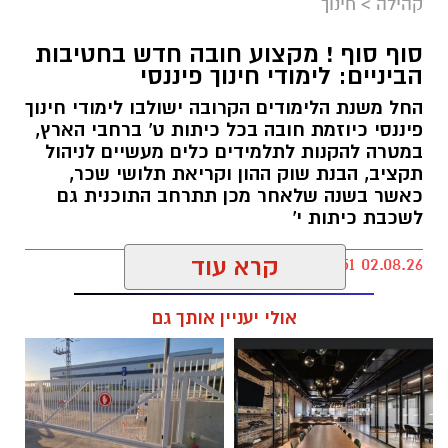
קהילה
>
חינוך
סוף סוף ! מקצוע חובה חדש בחטיבות
הביניים: לימודי חינוך פיננסי
החל משנת הלימודים הקרובה ישולבו לימודי חינוך
פיננסי כיוזמת חובה בכל כיתות ט' ברחבי הארץ,
במטרה להקנות לתלמידים כלים מעשיים לניהול
תקציב, הבנת שוק ההון וקריאת תלושי שכר,
כאשר בשנה שלאחר מכן תתרחב התוכנית גם
לשכבת כיתות י'
קרא עוד
kolness1@gmail.com / 18:51 02.08.26
אולי יעניין אותך גם
תגים:
חטיבות ביניים נס ציונה
,
חינוך פיננסי