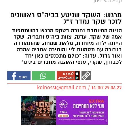
קהילה
>
חינוך
מרגש: השקד שניטע בביה"ס ראשונים
לזכר שקד נמדר ז"ל
הגינה המיוחדת נחנכה בטקס מרגש בהשתתפות
אמה של שקד, עדנה, צוות ביה"ס וחבריה. שקד
הייתה ילדה מיוחדת, מלאת שמחה, שהתמודדה
בגבורה עם תסמונת ליי והותירה אחריה אהבה
ואור גדול. עדנה: "כולם מתכנסים כאן יחד
לכבודך, שקדי, ענפי האהבה מחברים בינינו"
kolness1@gmail.com
/ 14:00 29.06.22