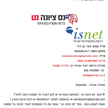
ארכיון
נתינה מתוך זיכרון: מיזם "טל של נתינה" לזכרו
של טל מלכה ז"ל חוזר בנס ציונה
טל מלכה, איש מערכת הביטחון נהרג
מו"ל ועורך: אבי בן דוד
ב28.05.2024. טל נולד ב-19 בספטמבר 2002 בעיר
טלפון ראשי: 0515301717
מייל:
kolnessziona@gmail.com
יבנה. כשהיה בן חמש עברה המשפחה לנס ציונה.
מידע למפרסמים באתר
טל הוא בנם האמצעי של יעלי ושרון, אח לנאור
אלדה נתנאל
מנהלת פרסום רשת ישראל נט:
ועמית.
טל: 050-7870908
elda@isnet.co.il
-
הנצחה מתוך עשייה וחסד
תמיכה טכנית - bosonet1
-
© אתר "נס ציונה נט " מצאתם טעות או יש לכם הערה על תמונות כתבו לדוא"ל
מיזם "טל של נתינה" מתקיים גם השנה כחלק
kolnessziona@gmail.com
או בווטסאפ למספר 0515301717 יש לכם אייטם מעניין ?
ממסורת שמטרתה לתרגם את הכאב לעשייה
נשמח לשמוע מכם . אתר "נס ציונה נט " עושה את כל המאמצים לאתר זכויות על תמונות