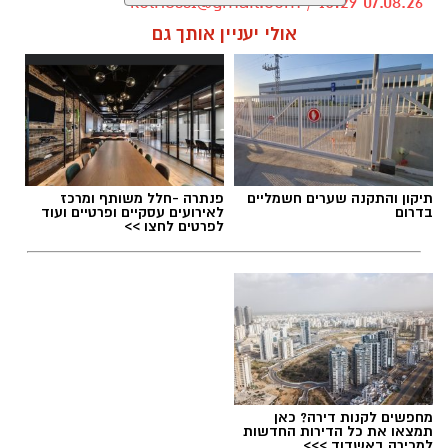
kolness1@gmail.com / 10:29 07.08.26
אולי יעניין אותך גם
תגים:
סמ"ר טל מלכה ז"ל
תיקון והתקנה שערים חשמליים
פנתרה -חלל משותף ומרכז
בדרום
לאירועים עסקיים ופרטיים ועוד
לפרטים לחצו >>
מחפשים לקנות דירה? כאן
תמצאו את כל הדירות החדשות
למכירה באשדוד >>>