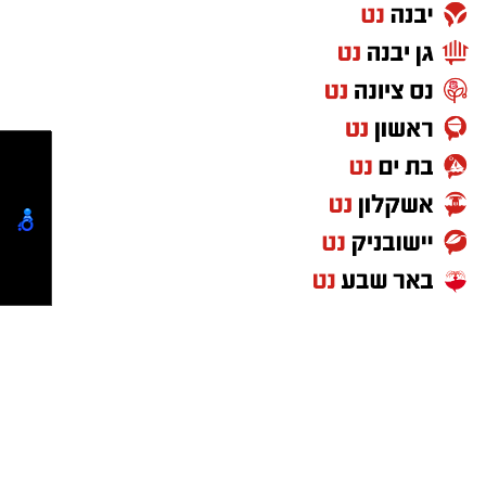
לזכרו של טל מלכה מפגש אריזה וטקס זיכרון
טל מלכה, בן יעלי ושרון נפל ביום כ"א באייר
תשפ"ד
28.5.2024 בן 21 בנופלו יהי זכרו ברוך
⇐
וואטסאפ נס ציונה נט - קליק אחד ואתם
מעודכנים תמיד!
איפה יש בנס ציונה מצלמות חניה
הכסף שנעלם בשקט: כך דמי הניהול שוחקים
לפנסיונרים אלפי שקלים
נטיפס - רשת חברתית לטיפים והמלצות
חדשות נס ציונה
ישראל נט
תיקון שער חשמלי נס ציונה
עורך דין באשדוד