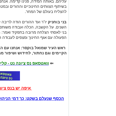
עליהם. באותה המידה, פנינו קדימה. אנחנו
בשיתוף הצוותים החינוכיים וההורים ובמט
להצליח בעולם של המחר.
בני בוחניק
יו"ר ועד ההורים הודה לריבה 
השנים. על הקשבה, הכלה ועבודה משותפת 
בני לאסתי הצלחה מרובה בתפקיד ואמר: 
הפעולה עם אגף החינוך ומצפים לעבודה ה
ראש העיר שמואל בוקסר: אנחנו עם הפ
הקיימים וגם נחתור, לחידוש ושיפור מת
⇐
וואטסאפ נס ציונה נט - קל
איפה יש בנס ציו
הכסף שנעלם בשקט: כך דמי הניהול