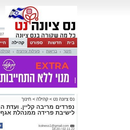
07 אוגוסט 2026 / 21:32
בית
חדשות
ספורט
קהילה
חיי
חינוך
בריאות
פעילות עירונית
קהילה
|
|
|
נס ציונה נט
>
קהילה
>
חינוך
נפרדים מריבה קליין. ועדת ה
לישיבת פרידה ממנהלת אגף ה
kolness1@gmail.com
02.11.22 / 18:20