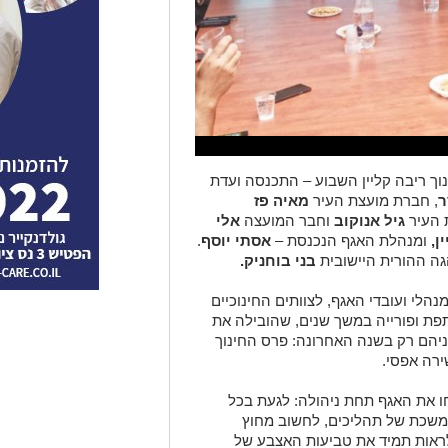
ך ריבה קליין השבוע – התכנסה ועדת
ר
, חברת מועצת העיר
מאיה פז
 העיר
גיל אנוקוב
וחבר המועצה
אלי
ן,
ומנהלת האגף הנכנסת –
אסתי יוסף
.
גה ההורית היישובית
בני בוחניק.
נהלי ועובדי האגף, לצוותים החינוכיים
תפת ופורייה במשך שנים, שהובילה את
ניהם רק בשנה האחרונה: פרס החינוך
שירה אפסי.
 את האגף תחת ניהולה: לגעת בכל
תמשכת של תהליכים, לחשוב מחוץ
לראות תמיד את טביעות האצבע של