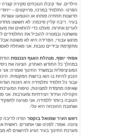
הילדים. עוד קיבלו הנוכחים סקירה קצרה 
הפרט- התלמיד במרכז, פרויקטים – ייחודי
חדשנות תחתיה פותחו או הוטמעו עשרות תו
בעיר. ריבה קליין סיכמה: לא חששנו מחדשנו
לערים אחרות. פעלנו כדי להתאים את מערכ
ומשתנה ובמטרה להוביל את התלמידים למיצ
מרגש עבורי, הפרידה היא לא פשוטה אבל 
מתקדמת ובידיים טובות. אני מאחלת לאס
אסתי יוסף, מנהלת האגף הנכנסת
הודתה
במהלך כל החודש האחרון. הציגה את ניסי
המוניציפלית ובמשרד החינוך ואמרה: אני 
הנכון להיות בו הוא ברשות המקומית. היכ
עבור כל תלמיד ותלמידה היא הזכות הגדול
שאיפה מתמדת למצוינות, טיפוח המערכת וי
הקהילה ועידוד ויצירתיות ומעורבות. אני 
הטובה ביותר ללמידה. אני מגיעה לתפקיד 
ושחובת ההוכחה היא עלי.
ראש העיר שמואל בוקסר
הודה לריבה קלי
ציונה. ואמר: לפנינו שני אתגרים. ראשית א
מערכת החינוך בעיר הגיע להישגים לא מבו