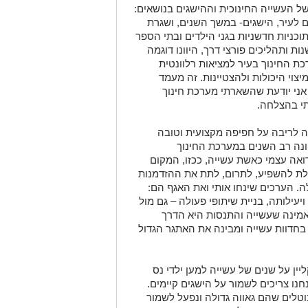
של העשייה החינוכית וההישגים בנושאים:
ם לעיר, הישגים- במשך השנים, ושגרת
כניות חדשניות בגני הילדים ובתי הספר
ת ותהליכים פורצי דרך, היוונו דוגמה
ת החינוך בעיר למציאות רלוונטית
וי היכולות ולהצטיינות. זה מעמד
אני יודעת שהשארתי מערכת חינוך
תי בהצלחה.
 לריבה על חפיפה מקצועית וטובה
ונה רב השנים במערכת החינוך
רואה עצמי כאשת עשייה, ככזו, המקום
ולת להשפיע, לתרום, לתת את ההזדמנות
ה. הערכים שינחו אותי ואת האגף הם:
עילותה, בניית שיתופי פעולה – גם מול
מאמינה שעשייה והתנסות היא הדרך
בחדוות עשייה ומבינה את האתגר הגדול
ין על שנים של עשייה למען ילדי נס
נחנו צריכים לשמור על הישגים קיימים.
טלים שהם גאווה גדולה ונפעל לשמור