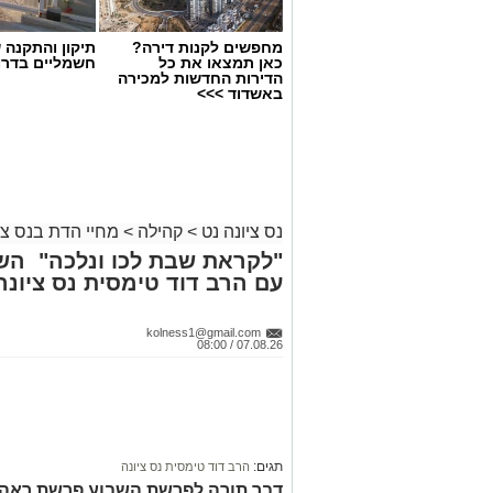
מחפשים לקנות דירה?
תיקון והתקנה 
כאן תמצאו את כל
חשמליים בדרו
הדירות החדשות למכירה
באשדוד >>>
נס ציונה נט
>
קהילה
>
מחיי הדת בנס צי
ארכיון
"לקראת שבת לכו ונלכה" הש
נתינה מתוך זיכרון: מיזם "טל של
עם הרב דוד טימסית נס ציונה
חוזר בנס ציונה
kolness1@gmail.com
07.08.26 / 08:00
2002 בעיר יבנה. כשהיה בן חמש עבר
האמצעי של יעלי ושרון, אח לנאור ועמי
הנצחה מתוך עשייה וחסד
תגים:
הרב דוד טימסית נס ציונה
מיזם "טל של נתינה" מתקיים גם השנה 
דבר תורה לפרשת השבוע פרשת ראה ע