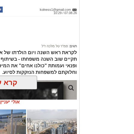
kolness1@gmail.com
07.08.26 / 10:29
תגים:
סמ"ר טל מלכה ז"ל
לקראת ראש השנה ויום הולדתו של אי
תקיים שוב השנה משפחתו - בשיתוף ע
ופנאי ועמותת "כולנו אחים" את המיז
וחלוקתם למשפחות הנזקקות לסיוע.
קרא ע
אולי יעניי