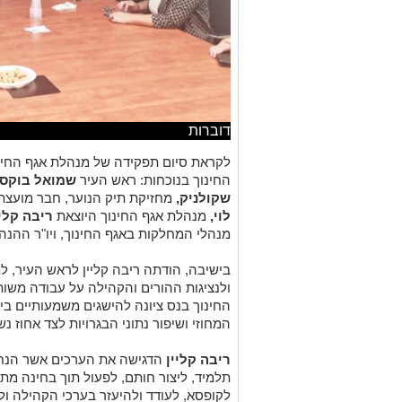
דוברות
לקראת סיום תפקידה של מנהלת אגף החינו
החינוך בנוכחות: ראש העיר
שמואל בוקס
שקולניק,
מחזיקת תיק הנוער, חבר מועצת
לוי,
מנהלת אגף החינוך היוצאת
ריבה קליי
מנהלי המחלקות באגף החינוך, ויו"ר ההנה
בישיבה, הודתה ריבה קליין לראש העיר, למ
ולנציגות ההורים והקהילה על עבודה משו
החינוך בנס ציונה להישגים משמעותיים בי
המחוזי ושיפור נתוני הבגרויות לצד אחוז נ
ריבה קליין
הדגישה את הערכים אשר הנחו
תלמיד, ליצור חותם, לפעול תוך בחינה מ
לקופסא, לעודד ולהיעזר בערכי הקהילה ו