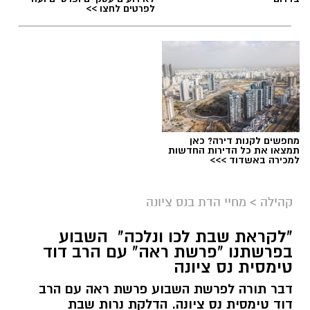
לפרטים לחצו >>
מחפשים לקנות דירה? כאן
תמצאו את כל הדירות החדשות
למכירה באשדוד >>>
ארכיון
קהילה
>
מחיי הדת בנס ציונה
נתינה מתוך זיכרון: מיזם "טל של נתינה" לזכרו
"לקראת שבת לכו ונלכה" השבוע
בפרשתנו "פרשת ראה" עם הרב דוד
של טל מלכה ז"ל חוזר בנס ציונה
טימסית נס ציונה
טל מלכה, איש מערכת הביטחון נהרג
דבר תורה לפרשת השבוע פרשת ראה עם הרב
דוד טימסית נס ציונה. הדלקת נרות שבת
ב28.05.2024. טל נולד ב-19 בספטמבר 2002 בעיר