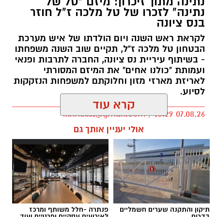
נתינה מתוך זיכרון: מיזם "טל של
נתינה" לזכרו של טל מלכה ז"ל חוזר
בנס ציונה
לקראת ראש השנה ויום הולדתו של איש מערכת
הבטחון טל מלכה ז"ל, תקיים שוב השנה משפחתו
- בשיתוף עיריית נס ציונה, החברה לתרבות ופנאי
ועמותת "כולנו אחים" את המיזם המסורתי
לאריזת מארזי מזון וחלוקתם למשפחות הנזקקות
לסיוע.
קרא עוד
kolness1@gmail.com / 10:29 07.08.26
אולי יעניין אותך גם
תגים:
סמ"ר טל מלכה ז"ל
תיקון והתקנה שערים חשמליים
פנתרה -חלל משותף ומרכז
בדרום
לאירועים עסקיים ופרטיים ועוד