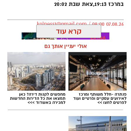
במרכז 19:13,צאת שבת 20:02
יבנה. כשהיה בן חמש עברה המשפחה לנס ציונה.
טל הוא בנם האמצעי של יעלי ושרון, אח לנאור
ועמית.
kolness1@gmail.com / 08:00 07.08.26
קרא עוד
הנצחה מתוך עשייה וחסד
אולי יעניין אותך גם
מיזם "טל של נתינה" מתקיים גם השנה כחלק
ממסורת שמטרתה לתרגם את הכאב לעשייה
תגים:
הרב דוד טימסית נס ציונה
חברתית ולנתינה. משפחתו של טל בחרה להנציח
את זכרו בדרך שהייתה מזוהה עמו – אהבת האדם
וסיוע לקהילה, תוך הדגשת ערכי הערבות ההדדית
פנתרה -חלל משותף ומרכז
מחפשים לקנות דירה? כאן
והמשכיות דרכו.
לאירועים עסקיים ופרטיים ועוד
תמצאו את כל הדירות החדשות
לפרטים לחצו >>
למכירה באשדוד >>>
מפגש אריזה וטקס זיכרון
האירוע יתקיים ביום חמישי, 3 בספטמבר, בין