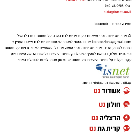
איפה יש בנס ציונה מצלמות חניה
טל: 050-7870908
אבל מה שלא עולה לנו בראש זה שהאדם ה'עני'
elda@isnet.co.il
הכסף שנעלם בשקט: כך דמי הניהול שוחקים
-
וה'נזקק' לנו ביותר ושהוא הכי קרוב אלינו ותלוי רק
לפנסיונרים אלפי שקלים
תמיכה טכנית - bosonet1
בנו, הוא - בן הזוג שלנו!.
-
© אתר "נס ציונה נט " מצאתם טעות או יש לכם הערה על תמונות כתבו לדוא"ל
kolnessziona@gmail.com
או בווטסאפ למספר 0515301717 יש לכם אייטם מעניין ?
נשמח לשמוע מכם . אתר "נס ציונה נט " עושה את כל המאמצים לאתר זכויות על תמונות
וסרטונים. אולם, בהתאם לסעיף 27א' לחוק זכויות היוצרים כל אדם הרואה עצמו נפגע
עקב בעלות על זכויות היוצרים של תמונה או סרטון מוזמן לפנות להנהלת האתר
קבוצת התקשורת ומקומוני הרשת:
בואו אם כן נלמד כיצד התורה מגדירה את האדם
ה'נזקק' בהקשר של מצוות ה'צדקה' הנאמרת