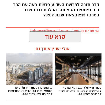
טל מלכה, איש מערכת הביטחון נהרג
דבר תורה לפרשת השבוע פרשת ראה עם הרב
דוד טימסית נס ציונה. הדלקת נרות שבת
ב28.05.2024. טל נולד ב-19 בספטמבר 2002 בעיר
במרכז 19:13,צאת שבת 20:02
יבנה. כשהיה בן חמש עברה המשפחה לנס ציונה.
טל הוא בנם האמצעי של יעלי ושרון, אח לנאור
ועמית.
kolness1@gmail.com / 08:00 07.08.26
קרא עוד
הנצחה מתוך עשייה וחסד
אולי יעניין אותך גם
מיזם "טל של נתינה" מתקיים גם השנה כחלק
ממסורת שמטרתה לתרגם את הכאב לעשייה
תגים:
הרב דוד טימסית נס ציונה
חברתית ולנתינה. משפחתו של טל בחרה להנציח
את זכרו בדרך שהייתה מזוהה עמו – אהבת האדם
וסיוע לקהילה, תוך הדגשת ערכי הערבות ההדדית
פנתרה -חלל משותף ומרכז
מחפשים לקנות דירה? כאן
והמשכיות דרכו.
לאירועים עסקיים ופרטיים ועוד
תמצאו את כל הדירות החדשות
לפרטים לחצו >>
למכירה באשדוד >>>
מפגש אריזה וטקס זיכרון