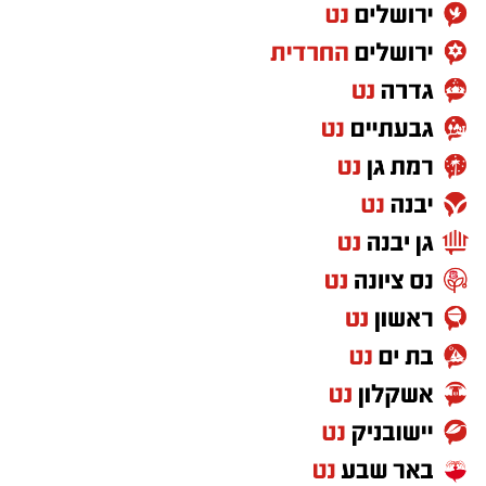
בפרשת השבוע וכך נאמר: "כי יהיה בך אביון..." מה
פשר המונח 'בך' אביון?.
וכי האביון הוא בי הרי האביון הוא זולתי? אלא
איזהו אביון שהוא 'בך' כלומר, שהוא תלוי בך בלבד,
שעיניו נשואות רק אליך, שהוא הכי קרוב אליך, זהו
בן הזוג שלך! והתורה ממשיכה: "לא תאמץ את
לבבך... כי פתח תפתח את ידך לו והעבט תעביטנו
די מחסורו אשר יחסר לו".
כלומר, אל תאמץ את לבך אלא פתח את לבך אליו,
מתי 'פתיחת הלב' נצרכת, דווקא לחלק ה"אחר
והשונה" שקיים בבן הזוג שלנו, להכיל את 'רגשותיו'
'חוויותיו', להקשיב לדיבורו ולשמוע את דעתו גם
ובעיקר כאשר הם אינם עולים בקנה אחד עם
דעותינו או רגשותינו, כי עבור החלקים בבן הזוג
שהם תואמים את החוויה שלנו אין צורך בציווי של