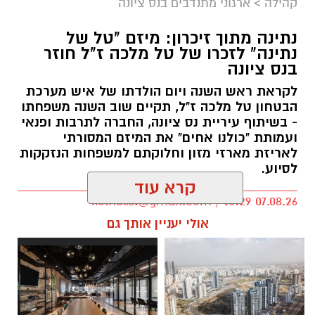
קהילה
>
ארגוני מתנדבים בנס ציונה
נתינה מתוך זיכרון: מיזם "טל של
נתינה" לזכרו של טל מלכה ז"ל חוזר
בנס ציונה
לקראת ראש השנה ויום הולדתו של איש מערכת
הבטחון טל מלכה ז"ל, תקיים שוב השנה משפחתו
- בשיתוף עיריית נס ציונה, החברה לתרבות ופנאי
ועמותת "כולנו אחים" את המיזם המסורתי
לאריזת מארזי מזון וחלוקתם למשפחות הנזקקות
לסיוע.
קרא עוד
kolness1@gmail.com / 10:29 07.08.26
אולי יעניין אותך גם
תגים:
סמ"ר טל מלכה ז"ל