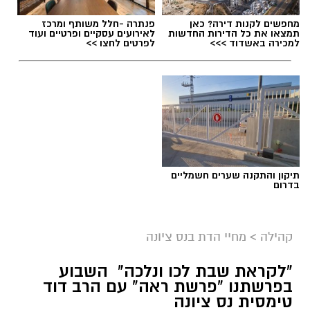
מחפשים לקנות דירה? כאן
פנתרה -חלל משותף ומרכז
תמצאו את כל הדירות החדשות
לאירועים עסקיים ופרטיים ועוד
למכירה באשדוד >>>
לפרטים לחצו >>
תיקון והתקנה שערים חשמליים
בדרום
ארכיון
קהילה
>
מחיי הדת בנס ציונה
נתינה מתוך זיכרון: מיזם "טל של נתינה" לזכרו
"לקראת שבת לכו ונלכה" השבוע
בפרשתנו "פרשת ראה" עם הרב דוד
של טל מלכה ז"ל חוזר בנס ציונה
טימסית נס ציונה