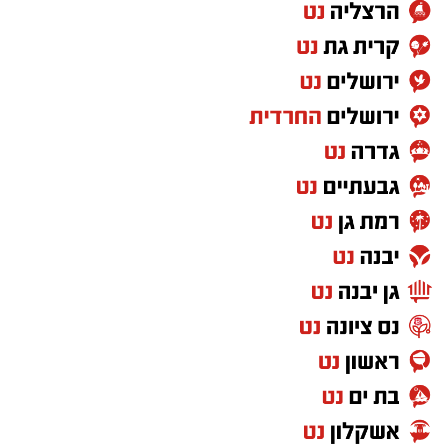
בואו אם כן נלמד כיצד התורה מגדירה את האדם
ה'נזקק' בהקשר של מצוות ה'צדקה' הנאמרת
בפרשת השבוע וכך נאמר: "כי יהיה בך אביון..." מה
פשר המונח 'בך' אביון?.
וכי האביון הוא בי הרי האביון הוא זולתי? אלא
איזהו אביון שהוא 'בך' כלומר, שהוא תלוי בך בלבד,
שעיניו נשואות רק אליך, שהוא הכי קרוב אליך, זהו
בן הזוג שלך! והתורה ממשיכה: "לא תאמץ את
לבבך... כי פתח תפתח את ידך לו והעבט תעביטנו
די מחסורו אשר יחסר לו".
כלומר, אל תאמץ את לבך אלא פתח את לבך אליו,
מתי 'פתיחת הלב' נצרכת, דווקא לחלק ה"אחר
והשונה" שקיים בבן הזוג שלנו, להכיל את 'רגשותיו'
'חוויותיו', להקשיב לדיבורו ולשמוע את דעתו גם