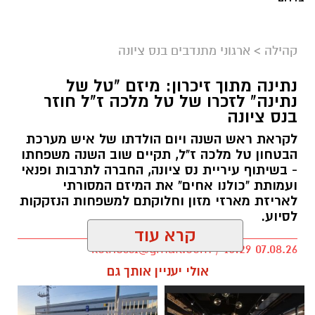
קהילה
>
ארגוני מתנדבים בנס ציונה
נתינה מתוך זיכרון: מיזם "טל של
נתינה" לזכרו של טל מלכה ז"ל חוזר
בנס ציונה
לקראת ראש השנה ויום הולדתו של איש מערכת
הבטחון טל מלכה ז"ל, תקיים שוב השנה משפחתו
- בשיתוף עיריית נס ציונה, החברה לתרבות ופנאי
ועמותת "כולנו אחים" את המיזם המסורתי
לאריזת מארזי מזון וחלוקתם למשפחות הנזקקות
לסיוע.
קרא עוד
kolness1@gmail.com / 10:29 07.08.26
אולי יעניין אותך גם