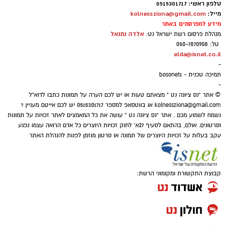
שעולה לנו בראש זה אדם חסר אמצעים, נדכה
28.5.2024 בן 21 בנופלו יהי זכרו ברוך
טלפון ראשי: 0515301717
מייל:
kolnessziona@gmail.com
ושפל רוח, או ילדים לבושים בגדים ישנים עם עיניים
מידע למפרסמים באתר
כבויות תאבים למשהו חדש ומרענן.
אלדה נתנאל
מנהלת פרסום רשת ישראל נט:
טל: 050-7870908
⇐
וואטסאפ נס ציונה נט - קליק אחד ואתם
אבל מה שלא עולה לנו בראש זה שהאדם ה'עני'
elda@isnet.co.il
-
מעודכנים תמיד!
וה'נזקק' לנו ביותר ושהוא הכי קרוב אלינו ותלוי רק
תמיכה טכנית - bosonet1
בנו, הוא - בן הזוג שלנו!.
-
איפה יש בנס ציונה מצלמות חניה
© אתר "נס ציונה נט " מצאתם טעות או יש לכם הערה על תמונות כתבו לדוא"ל
kolnessziona@gmail.com
או בווטסאפ למספר 0515301717 יש לכם אייטם מעניין ?
הכסף שנעלם בשקט: כך דמי הניהול שוחקים
נשמח לשמוע מכם . אתר "נס ציונה נט " עושה את כל המאמצים לאתר זכויות על תמונות
לפנסיונרים אלפי שקלים
וסרטונים. אולם, בהתאם לסעיף 27א' לחוק זכויות היוצרים כל אדם הרואה עצמו נפגע
עקב בעלות על זכויות היוצרים של תמונה או סרטון מוזמן לפנות להנהלת האתר
קבוצת התקשורת ומקומוני הרשת: