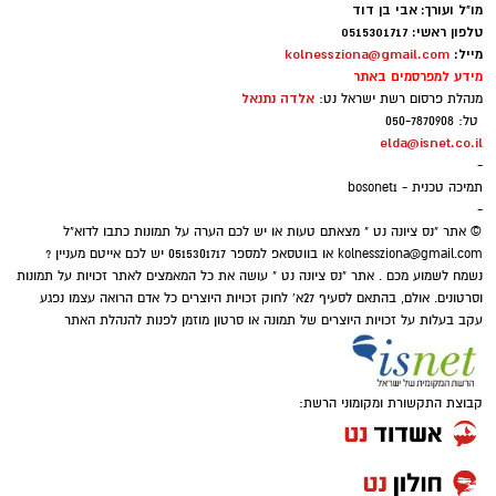
חסד עם הזולת', 'תמיכה בנזקק', הדימוי הראשון
מו"ל ועורך: אבי בן דוד
⇐
וואטסאפ נס ציונה נט - קליק אחד ואתם
שעולה לנו בראש זה אדם חסר אמצעים, נדכה
טלפון ראשי: 0515301717
מייל:
kolnessziona@gmail.com
מעודכנים תמיד!
ושפל רוח, או ילדים לבושים בגדים ישנים עם עיניים
מידע למפרסמים באתר
כבויות תאבים למשהו חדש ומרענן.
אלדה נתנאל
מנהלת פרסום רשת ישראל נט:
איפה יש בנס ציונה מצלמות חניה
טל: 050-7870908
אבל מה שלא עולה לנו בראש זה שהאדם ה'עני'
elda@isnet.co.il
הכסף שנעלם בשקט: כך דמי הניהול שוחקים
-
וה'נזקק' לנו ביותר ושהוא הכי קרוב אלינו ותלוי רק
לפנסיונרים אלפי שקלים
תמיכה טכנית - bosonet1
בנו, הוא - בן הזוג שלנו!.
-
© אתר "נס ציונה נט " מצאתם טעות או יש לכם הערה על תמונות כתבו לדוא"ל
kolnessziona@gmail.com
או בווטסאפ למספר 0515301717 יש לכם אייטם מעניין ?
נשמח לשמוע מכם . אתר "נס ציונה נט " עושה את כל המאמצים לאתר זכויות על תמונות
וסרטונים. אולם, בהתאם לסעיף 27א' לחוק זכויות היוצרים כל אדם הרואה עצמו נפגע
עקב בעלות על זכויות היוצרים של תמונה או סרטון מוזמן לפנות להנהלת האתר
קבוצת התקשורת ומקומוני הרשת: