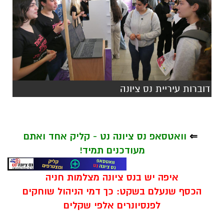
דוברות עיריית נס ציונה
⇐
וואטסאפ נס ציונה נט - קליק אחד ואתם
מעודכנים תמיד!
איפה יש בנס ציונה מצלמות חניה
הכסף שנעלם בשקט: כך דמי הניהול שוחקים
לפנסיונרים אלפי שקלים