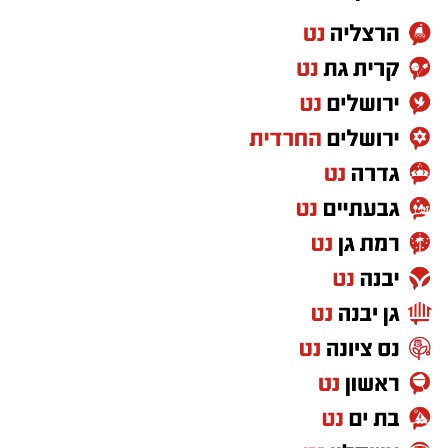
בואו אם כן נלמד כיצד התורה מגדירה את האדם
ה'נזקק' בהקשר של מצוות ה'צדקה' הנאמרת
בפרשת השבוע וכך נאמר: "כי יהיה בך אביון..." מה
פשר המונח 'בך' אביון?.
וכי האביון הוא בי הרי האביון הוא זולתי? אלא
איזהו אביון שהוא 'בך' כלומר, שהוא תלוי בך בלבד,
שעיניו נשואות רק אליך, שהוא הכי קרוב אליך, זהו
בן הזוג שלך! והתורה ממשיכה: "לא תאמץ את
לבבך... כי פתח תפתח את ידך לו והעבט תעביטנו
די מחסורו אשר יחסר לו".
כלומר, אל תאמץ את לבך אלא פתח את לבך אליו,
מתי 'פתיחת הלב' נצרכת, דווקא לחלק ה"אחר
והשונה" שקיים בבן הזוג שלנו, להכיל את 'רגשותיו'
'חוויותיו', להקשיב לדיבורו ולשמוע את דעתו גם