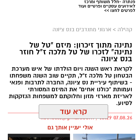
פנתרה -חלל משותף ומרכז
לאירועים עסקיים ופרטיים ועוד
לפרטים לחצו >>
קהילה
>
ארגוני מתנדבים בנס ציונה
נתינה מתוך זיכרון: מיזם "טל של
נתינה" לזכרו של טל מלכה ז"ל חוזר
בנס ציונה
לקראת ראש השנה ויום הולדתו של איש מערכת
הבטחון טל מלכה ז"ל, תקיים שוב השנה משפחתו
- בשיתוף עיריית נס ציונה, החברה לתרבות ופנאי
ועמותת "כולנו אחים" את המיזם המסורתי
לאריזת מארזי מזון וחלוקתם למשפחות הנזקקות
לסיוע.
קרא עוד
kolness1@gmail.com / 10:29 07.08.26
אולי יעניין אותך גם