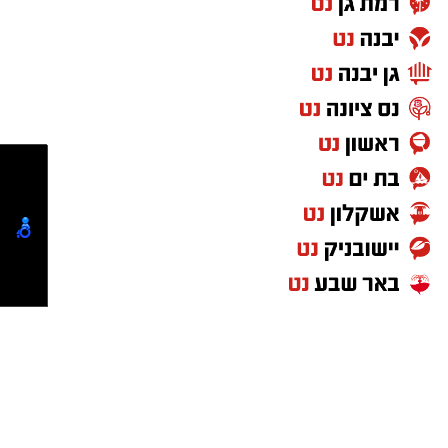
אפיקי חיסכון ופיזור סיכונים. בשלב המורחב בכיתה
י' יועמק הלימוד לתחומי השקעה מגוונים, בהם שוק
ההון, נדל"ן, מטבע חוץ והון אנושי.
הכשרת צוותי ההוראה
לצורך יישום התוכנית בבתי הספר החל כבר מהלך
מקיף להכשרת סגל ההוראה. עד כה השלימו כ-550
מורים את הכשרתם בתחום, ובמהלך החודשים
ספטמבר ואוקטובר מתוכננת הצטרפותם של
כ-2,050 מורים נוספים לתהליך הלמידה. ההכשרה
נועדה לספק למורים את התשתית המקצועית
הנדרשת על מנת להעביר את תכני התקציב
וההשקעות בצורה נגישה ומעשית, המותאמת
לאתגרים הכלכליים של דור העתיד.
נטיפס - רשת חברתית לטיפים והמלצות
חדשות נס ציונה
ישראל נט