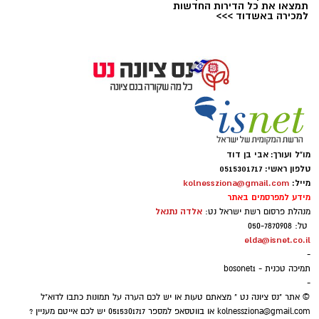
תמצאו את כל הדירות החדשות
למכירה באשדוד >>>
אילוסטרציה- צ'אט גפט
מקצוע חובה חדש במערכת החינוך: לימודי חינוך
פיננסי בחטיבות הביניים
החל משנת הלימודים הקרובה ישולבו לימודי חינוך
מו"ל ועורך: אבי בן דוד
פיננסי כיו
זמת חובה בכל כיתות ט' ברחבי הארץ,
טלפון ראשי: 0515301717
במטרה להקנות לתלמידים כלים מעשיים לניהול
מייל:
kolnessziona@gmail.com
תקציב, הבנת שוק ההון וקריאת תלושי שכר,
מידע למפרסמים באתר
אלדה נתנאל
מנהלת פרסום רשת ישראל נט:
כאשר בשנה שלאחר מכן תתרחב התוכנית גם
טל: 050-7870908
לשכבת כיתות י'
elda@isnet.co.il
-
תמיכה טכנית - bosonet1
היערכות להחלת התוכנית בשטח
-
מערכת החינוך נערכת להחלת מקצוע החובה
© אתר "נס ציונה נט " מצאתם טעות או יש לכם הערה על תמונות כתבו לדוא"ל
החדש, חינוך פיננסי, אשר ייכנס לתקן הלימודים
kolnessziona@gmail.com
או בווטסאפ למספר 0515301717 יש לכם אייטם מעניין ?