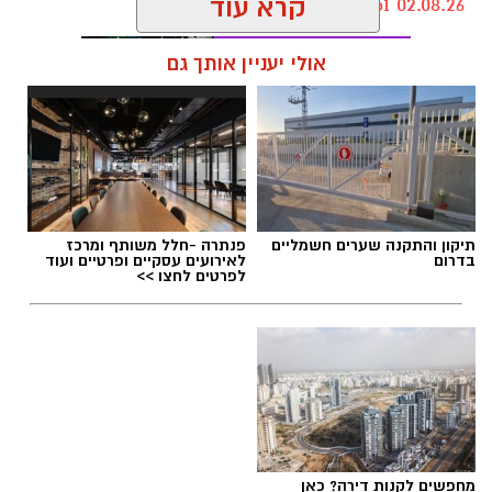
קרא עוד
kolness1@gmail.com / 18:51 02.08.26
אולי יעניין אותך גם
תגים:
חטיבות ביניים נס ציונה
,
חינוך פיננסי
תיקון והתקנה שערים חשמליים
פנתרה -חלל משותף ומרכז
בדרום
לאירועים עסקיים ופרטיים ועוד
לפרטים לחצו >>
מחפשים לקנות דירה? כאן