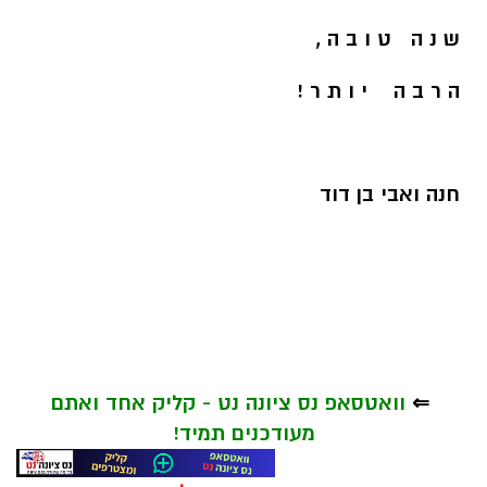
ש נ ה ט ו ב ה ,
ה ר ב ה י ו ת ר !
חנה ואבי בן דוד
⇐
וואטסאפ נס ציונה נט - קליק אחד ואתם
מעודכנים תמיד!