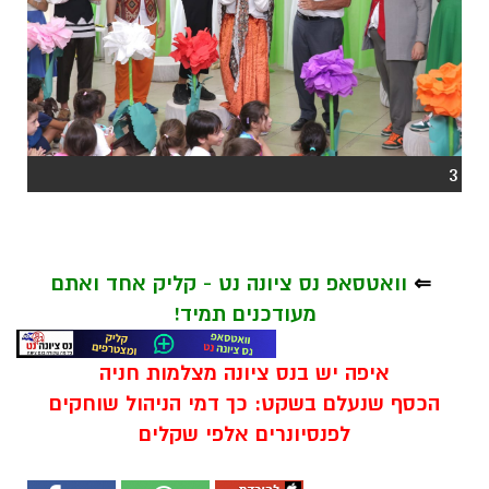
3
⇐
וואטסאפ נס ציונה נט - קליק אחד ואתם
מעודכנים תמיד!
איפה יש בנס ציונה מצלמות חניה
הכסף שנעלם בשקט: כך דמי הניהול שוחקים
לפנסיונרים אלפי שקלים