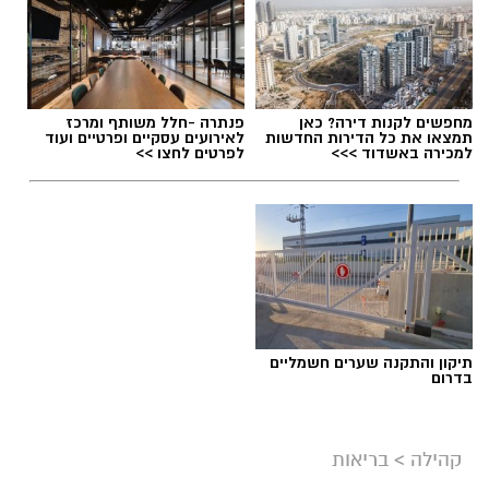
תגים:
חטיבות ביניים נס ציונה
,
חינוך פיננסי
מחפשים לקנות דירה? כאן
פנתרה -חלל משותף ומרכז
תמצאו את כל הדירות החדשות
לאירועים עסקיים ופרטיים ועוד
למכירה באשדוד >>>
לפרטים לחצו >>
תיקון והתקנה שערים חשמליים
בדרום
אילוסטרציה- צ'אט גפט
קהילה
>
בריאות
מקצוע חובה חדש במערכת החינוך: לימודי חינוך