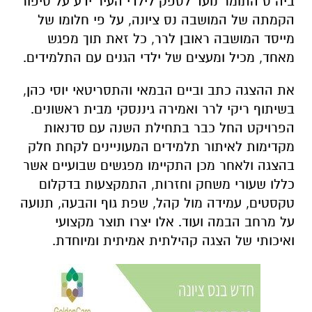
ביה"ס התומר נועד לספק לילדי העיר ידע על סיפור
הקמתה של המושבה נס ציונה, על פי חלומו של
מייסד המושבה ראובן לרר, כל זאת תוך מפגש
מאחד, מכיל ומעצים של ילדי הגנים עם התלמידים.
את ההצגה כתב וביים הבמאי והתסריטאי יוסי כהן,
בשיתוף ריקי לרר ואמירה גיננסקי מבית ראשונים.
הפרויקט החל כבר בתחילת השנה עם סדנאות
מקדימות לאיתור תלמידים המעוניינים לקחת חלק
בהצגה ולאחר מכן התקיימו מפגשים שבועיים אשר
כללו שעורי משחק וחזרות, התמקצעות בדקלום
טקסטים, עמידה מול קהל, שפת גוף והבעה, תנועה
על מרחב הבמה ועוד. אלו יצרו תוצר מקצועי
ואיכותי של הצגה קהילתית אמיתית ומיוחדת.