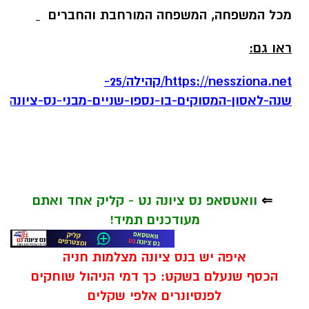
מכל המשפחה, המשפחה המורחבת והחברים
ראו גם:
https://nessziona.net/קהילה/25-
שנה-לאסון-המסוקים-בו-נספו-שניים-מבני-נס-ציונה-סגן-ג
⇐
וואטסאפ נס ציונה נט - קליק אחד ואתם
מעודכנים תמיד!
איפה יש בנס ציונה מצלמות חניה
הכסף שנעלם בשקט: כך דמי הניהול שוחקים
לפנסיונרים אלפי שקלים