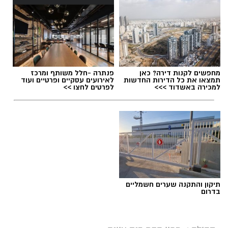
תגים:
סמ"ר טל מלכה ז"ל
מחפשים לקנות דירה? כאן
פנתרה -חלל משותף ומרכז
תמצאו את כל הדירות החדשות
לאירועים עסקיים ופרטיים ועוד
למכירה באשדוד >>>
לפרטים לחצו >>
תיקון והתקנה שערים חשמליים
בדרום
ארכיון