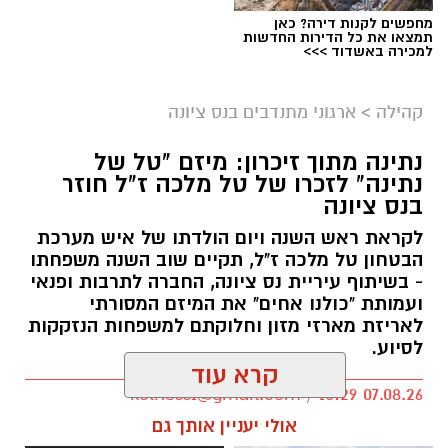
מחפשים לקנות דירה? כאן
תמצאו את כל הדירות החדשות
למכירה באשדוד >>>
קהילה
>
ארגוני מתנדבים בנס ציונה
נתינה מתוך זיכרון: מיזם "טל של
נתינה" לזכרו של טל מלכה ז"ל חוזר
בנס ציונה
לקראת ראש השנה ויום הולדתו של איש מערכת
הבטחון טל מלכה ז"ל, תקיים שוב השנה משפחתו
- בשיתוף עיריית נס ציונה, החברה לתרבות ופנאי
ועמותת "כולנו אחים" את המיזם המסורתי
לאריזת מארזי מזון וחלוקתם למשפחות הנזקקות
לסיוע.
קרא עוד
kolness1@gmail.com / 10:29 07.08.26
אולי יעניין אותך גם