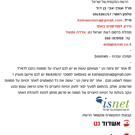
חסד עם הזולת', 'תמיכה בנזקק', הדימוי הראשון
מו"ל ועורך: אבי בן דוד
⇐
וואטסאפ נס ציונה נט - קליק אחד ואתם
שעולה לנו בראש זה אדם חסר אמצעים, נדכה
טלפון ראשי: 0515301717
מייל:
kolnessziona@gmail.com
מעודכנים תמיד!
ושפל רוח, או ילדים לבושים בגדים ישנים עם עיניים
מידע למפרסמים באתר
כבויות תאבים למשהו חדש ומרענן.
אלדה נתנאל
מנהלת פרסום רשת ישראל נט:
איפה יש בנס ציונה מצלמות חניה
טל: 050-7870908
אבל מה שלא עולה לנו בראש זה שהאדם ה'עני'
elda@isnet.co.il
הכסף שנעלם בשקט: כך דמי הניהול שוחקים
-
וה'נזקק' לנו ביותר ושהוא הכי קרוב אלינו ותלוי רק
לפנסיונרים אלפי שקלים
תמיכה טכנית - bosonet1
בנו, הוא - בן הזוג שלנו!.
-
© אתר "נס ציונה נט " מצאתם טעות או יש לכם הערה על תמונות כתבו לדוא"ל
kolnessziona@gmail.com
או בווטסאפ למספר 0515301717 יש לכם אייטם מעניין ?
נשמח לשמוע מכם . אתר "נס ציונה נט " עושה את כל המאמצים לאתר זכויות על תמונות
וסרטונים. אולם, בהתאם לסעיף 27א' לחוק זכויות היוצרים כל אדם הרואה עצמו נפגע
עקב בעלות על זכויות היוצרים של תמונה או סרטון מוזמן לפנות להנהלת האתר
קבוצת התקשורת ומקומוני הרשת: