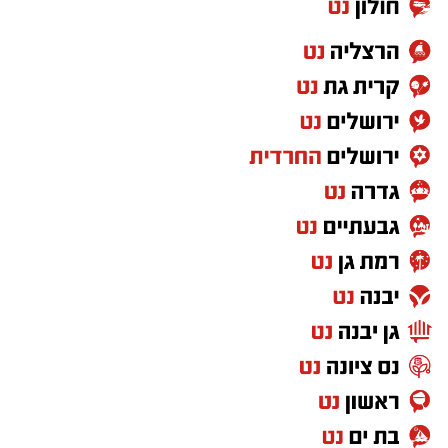
בואו אם כן נלמד כיצד התורה מגדירה את האדם
ה'נזקק' בהקשר של מצוות ה'צדקה' הנאמרת
בפרשת השבוע וכך נאמר: "כי יהיה בך אביון..." מה
פשר המונח 'בך' אביון?.
וכי האביון הוא בי הרי האביון הוא זולתי? אלא
איזהו אביון שהוא 'בך' כלומר, שהוא תלוי בך בלבד,
שעיניו נשואות רק אליך, שהוא הכי קרוב אליך, זהו
בן הזוג שלך! והתורה ממשיכה: "לא תאמץ את
לבבך... כי פתח תפתח את ידך לו והעבט תעביטנו
די מחסורו אשר יחסר לו".
כלומר, אל תאמץ את לבך אלא פתח את לבך אליו,
מתי 'פתיחת הלב' נצרכת, דווקא לחלק ה"אחר
והשונה" שקיים בבן הזוג שלנו, להכיל את 'רגשותיו'