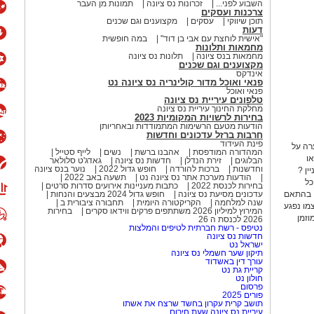
השבוע לפני...
זכרונות נס ציונה
תמונות מן העבר
צרכנות ועסקים
תוכן שיווקי
עסקים
מקצוענים וגם שכנים
דעות
"אישית לוחצת עם אבי בן דוד"
במה חופשית
מחמאות ותלונות
מחמאות בנס ציונה
תלונות נס ציונה
מקצוענים וגם שכנים
אינדקס
פנאי ואוכל מדור קולינריה נס ציונה נט
פנאי ואוכל
טלפונים עיריית נס ציונה
מחלקת החינוך עיריית נס ציונה
בחירות לרשויות המקומיות 2023
הודעות מטעם הרשימות המתמודדות ובאחריותן
חרבות ברזל עדכונים וחדשות
פינת העידוד
רה על
המהדורה המודפסת
אהבנו ברשת
נשים
לייף סטייל
ו
הבלוגים
זירת הנדלן
חדשות נס ציונה
גאדג'ט סלולאר
וחדשנות
ברכות להורדה
חופש גדול 2022
נוער בנס ציונה
 מעניין ?
הודעות מערכת אתר נס ציונה נט
תשעה באב 2022
כל
בחירות לכנסת 2022
כתבות מעניינות אירועים סדרות סרטים
, בהתאם
עדכונים מסיעת נס ציונה
חופש גדול 2024 מבצעים והנחות
שנה למלחמה
הקריקטורה היומית
תחבורה ציבורית ב
עצמו נפגע
המירוץ למיליון 2026 משתתפים פרקים ווידאו סקרים
בחירות
וזמן
2026 לכנסת ה 26
נטיפס - רשת חברתית לטיפים והמלצות
חדשות נס ציונה
ישראל נט
תיקון שער חשמלי נס ציונה
עורך דין באשדוד
קריית גת נט
חולון נט
פרסום
פורים 2025
תושב קרית עקרון בחשד שרצח את אשתו
עיריית נס ציונה שעת חירום