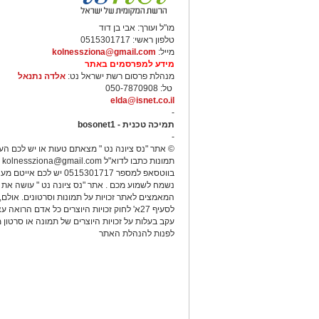
מו"ל ועורך: אבי בן דוד
טלפון ראשי: 0515301717
מייל:
kolnessziona@gmail.com
מידע למפרסמים באתר
מנהלת פרסום רשת ישראל נט:
אלדה נתנאל
טל: 050-7870908
elda@isnet.co.il
-
תמיכה טכנית - bosonet1
-
© אתר "נס ציונה נט " מצאתם טעות או יש לכם הע
תמונות כתבו לדוא"ל
kolnessziona@gmail.com
א
בווטסאפ למספר 0515301717 יש לכם אייטם
נשמח לשמוע מכם . אתר "נס ציונה נט " עושה את 
המאמצים לאתר זכויות על תמונות וסרטונים. אולם
לסעיף 27א' לחוק זכויות היוצרים כל אדם הרואה 
עקב בעלות על זכויות היוצרים של תמונה או סרטון מ
לפנות להנהלת האתר