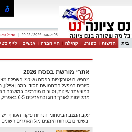
08 אוגוסט 2026 / 20:25
|
המייל האד
בית
חדשות
ספורט
קהילה
חיי חברה
אנשים
לייף סטיי
אתרי מורשת בפסח 2026
מחפשים אטרקציות בפסח
סיורים במפעל התחמושת הסודי במכון איילון, מ
במוזיאתר עיינות, וסיורים מודרכים במושבה הצי
מתקיימות לאורך החג ובתאריכים 6-5 באפריל, במחירים נוחים (24–40 ש"ח)
עקב המצב הביטחוני והנחיות פיקוד העורף, יש 
ובשינויים בלוחות הזמנים מול האתרים השונים