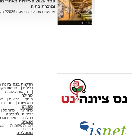
פסח 2026 פעילויות באת
ומזכרת בתיה
מחפשים אטרקציות בפסח 2026? השפלה מציעה חוויות היסטוריות מרת...
תרבות
חדשות בנס ציונה 
פלילים
חדשות מקומ
חדשות עולמיות
קהילה
חינוך
בריאות
פעי
בנס ציונה
מחיי הדת
ספורט
כדור רגל
כדור סל
ידידותי לסביבה
רכילות
תמונות וסרט
אנשים
דמויות מקומיות
עשו
תרבות
נוסטלגיה