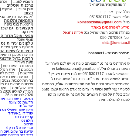
השבוע לפני...
זכרונ
צרכנות ועסקים
תוכן שיווקי
עסקים
מו"ל ועורך: אבי בן דוד
דעות
"אישית לוחצת עם אבי ב
טלפון ראשי: 0515301717
מחמאות ותלונות
מייל:
kolnessziona@gmail.com
מחמאות בנס ציונה
מידע למפרסמים באתר
מקצוענים וגם שכני
אינדקס
מנהלת פרסום רשת ישראל נט:
אלדה נתנאל
פנאי ואוכל מדור קו
טל: 050-7870908
פנאי ואוכל
elda@isnet.co.il
טלפונים עיריית נס 
מחלקת החינוך עיריית נ
-
בחירות לרשויות המקומ
תמיכה טכנית - bosonet1
הודעות מטעם הרשימות
-
חרבות ברזל עדכוני
פינת העידוד
© אתר "נס ציונה נט " מצאתם טעות או יש לכם הערה על
המהדורה המודפסת
תמונות כתבו לדוא"ל
kolnessziona@gmail.com
או
הבלוגים
זירת הנדל
וחדשנות
ברכות לה
בווטסאפ למספר 0515301717 יש לכם אייטם מעניין ?
הודעות מערכת אתר
נשמח לשמוע מכם . אתר "נס ציונה נט " עושה את כל
בחירות לכנסת 2022
המאמצים לאתר זכויות על תמונות וסרטונים. אולם, בהתאם
עדכונים מסיעת נס ציו
שנה למלחמה
הקרי
לסעיף 27א' לחוק זכויות היוצרים כל אדם הרואה עצמו נפגע
המירוץ למיליון 2026 משתתפים פרקים ווידאו סקרים
עקב בעלות על זכויות היוצרים של תמונה או סרטון מוזמן
2026 לכנסת ה 26
נטיפס - רשת חברתית 
לפנות להנהלת האתר
חדשות נס ציונה
ישראל נט
תיקון שער חשמלי נס צ
עורך דין באשדוד
קריית גת נט
חולון נט
פרסום
זגורי עונה 3 פרק 4
עדינה בר שלום גיוס ח
רביב כנר הדלקת משוא