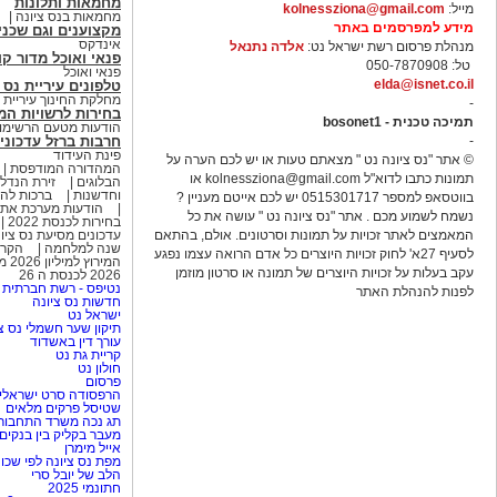
מחמאות ותלונות
מייל:
kolnessziona@gmail.com
מחמאות בנס ציונה
מידע למפרסמים באתר
מקצוענים וגם שכני
אינדקס
מנהלת פרסום רשת ישראל נט:
אלדה נתנאל
פנאי ואוכל מדור קו
טל: 050-7870908
פנאי ואוכל
elda@isnet.co.il
טלפונים עיריית נס 
מחלקת החינוך עיריית נ
-
בחירות לרשויות המקומ
תמיכה טכנית - bosonet1
הודעות מטעם הרשימות
-
חרבות ברזל עדכוני
פינת העידוד
© אתר "נס ציונה נט " מצאתם טעות או יש לכם הערה על
המהדורה המודפסת
תמונות כתבו לדוא"ל
kolnessziona@gmail.com
או
הבלוגים
זירת הנדל
וחדשנות
ברכות לה
בווטסאפ למספר 0515301717 יש לכם אייטם מעניין ?
הודעות מערכת אתר
נשמח לשמוע מכם . אתר "נס ציונה נט " עושה את כל
בחירות לכנסת 2022
המאמצים לאתר זכויות על תמונות וסרטונים. אולם, בהתאם
עדכונים מסיעת נס ציו
שנה למלחמה
הקרי
לסעיף 27א' לחוק זכויות היוצרים כל אדם הרואה עצמו נפגע
המירוץ למיליון 2026 משתתפים פרקים ווידאו סקרים
עקב בעלות על זכויות היוצרים של תמונה או סרטון מוזמן
2026 לכנסת ה 26
נטיפס - רשת חברתית 
לפנות להנהלת האתר
חדשות נס ציונה
ישראל נט
תיקון שער חשמלי נס צ
עורך דין באשדוד
קריית גת נט
חולון נט
פרסום
הרפסודה סרט ישראלי
שטיסל פרקים מלאים
תג נכה משרד התחבור
מעבר בקליק בין בנקים
אייל מימרן
מפת נס ציונה לפי שכונ
הלב של יובל סרי
חתונמי 2025