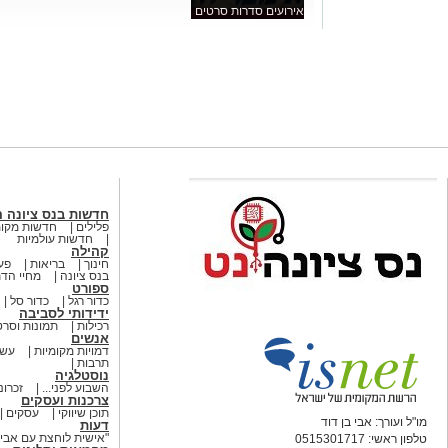
אירועים סדרות סרטים
חדשות בנס ציונה 
פלילים
חדשות מקומ
חדשות עולמיות
קהילה
חינוך
בריאות
פעי
בנס ציונה
מחיי הדת
ספורט
כדור רגל
כדור סל
ידידותי לסביבה
רכילות
תמונות וסרט
אנשים
דמויות מקומיות
עשו
תרבות
נוסטלגיה
השבוע לפני...
זכרונ
צרכנות ועסקים
תוכן שיווקי
עסקים
מו"ל ועורך: אבי בן דוד
דעות
"אישית לוחצת עם אבי ב
טלפון ראשי: 0515301717