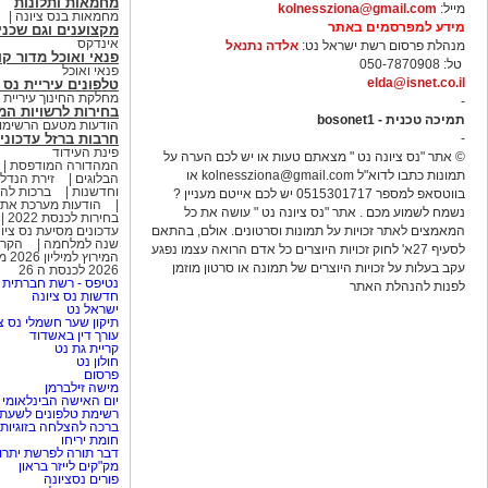
מחמאות ותלונות
מייל:
kolnessziona@gmail.com
מחמאות בנס ציונה
מידע למפרסמים באתר
מקצוענים וגם שכני
אינדקס
מנהלת פרסום רשת ישראל נט:
אלדה נתנאל
פנאי ואוכל מדור קו
טל: 050-7870908
פנאי ואוכל
elda@isnet.co.il
טלפונים עיריית נס 
מחלקת החינוך עיריית נ
-
בחירות לרשויות המקומ
תמיכה טכנית - bosonet1
הודעות מטעם הרשימות
-
חרבות ברזל עדכוני
פינת העידוד
© אתר "נס ציונה נט " מצאתם טעות או יש לכם הערה על
המהדורה המודפסת
תמונות כתבו לדוא"ל
kolnessziona@gmail.com
או
הבלוגים
זירת הנדל
וחדשנות
ברכות לה
בווטסאפ למספר 0515301717 יש לכם אייטם מעניין ?
הודעות מערכת אתר
נשמח לשמוע מכם . אתר "נס ציונה נט " עושה את כל
בחירות לכנסת 2022
המאמצים לאתר זכויות על תמונות וסרטונים. אולם, בהתאם
עדכונים מסיעת נס ציו
שנה למלחמה
הקרי
לסעיף 27א' לחוק זכויות היוצרים כל אדם הרואה עצמו נפגע
המירוץ למיליון 2026 משתתפים פרקים ווידאו סקרים
עקב בעלות על זכויות היוצרים של תמונה או סרטון מוזמן
2026 לכנסת ה 26
נטיפס - רשת חברתית 
לפנות להנהלת האתר
חדשות נס ציונה
ישראל נט
תיקון שער חשמלי נס צ
עורך דין באשדוד
קריית גת נט
חולון נט
פרסום
מישה זילברמן
יום האישה הבינלאומי 2025
רשימת טלפונים לשעת 
ברכה להצלחה בזוגיות 
חומת יריחו
דבר תורה לפרשת יתרו
מק"קים לייזר בראון
פורים נסציונה