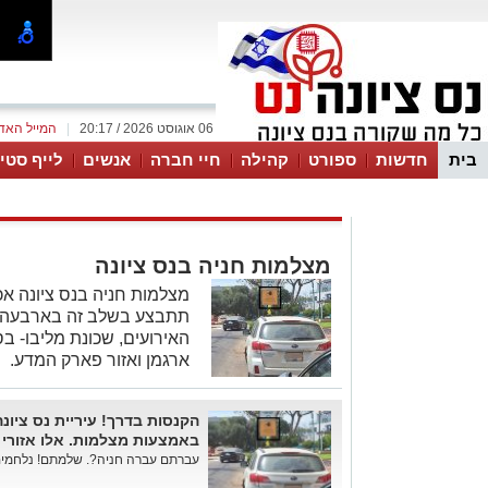
06 אוגוסט 2026 / 20:17
|
המייל האד
בית
חדשות
ספורט
קהילה
חיי חברה
אנשים
לייף סטיי
מצלמות חניה בנס ציונה
מצלמות חניה בנס ציונה א
תתבצע בשלב זה בארבעה א
האירועים, שכונת מליבו- ב
ארגמן ואזור פארק המדע.
הקנסות בדרך! עיריית נס ציונ
באמצעות מצלמות. אלו אזורי
עברתם עברה חניה?. שלמתם! נלחמים 