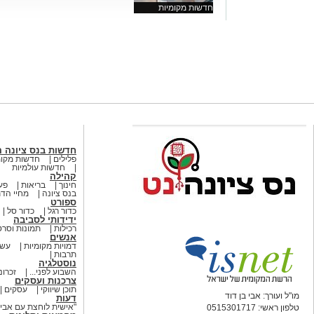
חדשות מקומיות
חדשות בנס ציונה 
פלילים
חדשות מקומ
חדשות עולמיות
קהילה
חינוך
בריאות
פעי
בנס ציונה
מחיי הדת
ספורט
כדור רגל
כדור סל
ידידותי לסביבה
רכילות
תמונות וסרט
אנשים
דמויות מקומיות
עשו
תרבות
נוסטלגיה
השבוע לפני...
זכרונ
צרכנות ועסקים
תוכן שיווקי
עסקים
מו"ל ועורך: אבי בן דוד
דעות
"אישית לוחצת עם אבי ב
טלפון ראשי: 0515301717