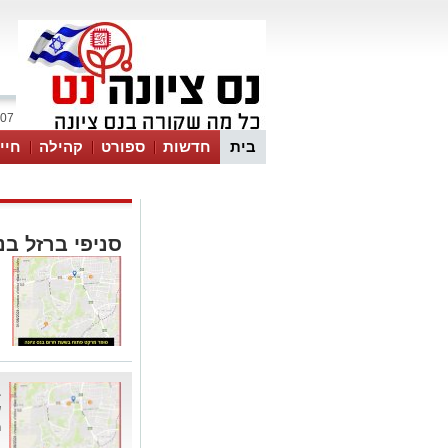
07 אוגוסט 2026 / 10:38
בית
חדשות
ספורט
קהילה
חיי
סניפי ברזל בנ
ב
ש
ר