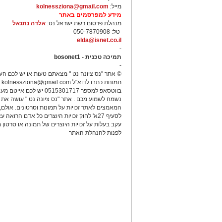
מייל:
kolnessziona@gmail.com
מידע למפרסמים באתר
מנהלת פרסום רשת ישראל נט:
אלדה נתנאל
טל: 050-7870908
elda@isnet.co.il
-
תמיכה טכנית - bosonet1
-
© אתר "נס ציונה נט " מצאתם טעות או יש לכם הע
תמונות כתבו לדוא"ל
kolnessziona@gmail.com
א
בווטסאפ למספר 0515301717 יש לכם אייטם
נשמח לשמוע מכם . אתר "נס ציונה נט " עושה את 
המאמצים לאתר זכויות על תמונות וסרטונים. אולם
לסעיף 27א' לחוק זכויות היוצרים כל אדם הרואה 
עקב בעלות על זכויות היוצרים של תמונה או סרטון מ
לפנות להנהלת האתר