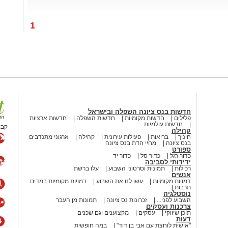
1
חדשות בנס ציונה השפלה ובישראל
פלילים
חדשות מקומיות
חדשות השפלה
חדשות ארציות
חדשות עולמיות
קבו
קהילה
חינוך
בריאות
פעילות עירונית
קהילה
ארגוני מתנדבים
בנס ציונה
מחיי הדת בנס ציונה
ספורט
כדור רגל
כדור סל
כדור יד
ידידותי לסביבה
רכילות
תמונות וסרטוני השבוע
עלו ברשת
אנשים
דמויות מקומיות
עשו לנו את השבוע
דמויות מקומיות במדים
תרבות
נוסטלגיה
השבוע לפני...
זכרונות נס ציונה
תמונות מן העבר
צרכנות ועסקים
תוכן שיווקי
עסקים
מקצוענים וגם שכנים
דעות
"אישית לוחצת עם אבי בן דוד"
במה חופשית