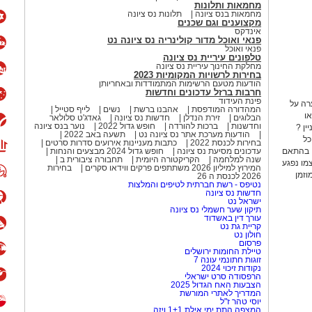
מחמאות ותלונות
מחמאות בנס ציונה
תלונות נס ציונה
מקצוענים וגם שכנים
אינדקס
פנאי ואוכל מדור קולינריה נס ציונה נט
פנאי ואוכל
טלפונים עיריית נס ציונה
מחלקת החינוך עיריית נס ציונה
בחירות לרשויות המקומיות 2023
הודעות מטעם הרשימות המתמודדות ובאחריותן
חרבות ברזל עדכונים וחדשות
פינת העידוד
רה על
המהדורה המודפסת
אהבנו ברשת
נשים
לייף סטייל
ו
הבלוגים
זירת הנדלן
חדשות נס ציונה
גאדג'ט סלולאר
וחדשנות
ברכות להורדה
חופש גדול 2022
נוער בנס ציונה
 מעניין ?
הודעות מערכת אתר נס ציונה נט
תשעה באב 2022
כל
בחירות לכנסת 2022
כתבות מעניינות אירועים סדרות סרטים
, בהתאם
עדכונים מסיעת נס ציונה
חופש גדול 2024 מבצעים והנחות
שנה למלחמה
הקריקטורה היומית
תחבורה ציבורית ב
עצמו נפגע
המירוץ למיליון 2026 משתתפים פרקים ווידאו סקרים
בחירות
וזמן
2026 לכנסת ה 26
נטיפס - רשת חברתית לטיפים והמלצות
חדשות נס ציונה
ישראל נט
תיקון שער חשמלי נס ציונה
עורך דין באשדוד
קריית גת נט
חולון נט
פרסום
טיילת החומות ירושלים
זוגות חתונמי עונה 7
נקודות זיכוי 2024
הרפסודה סרט ישראלי
הצבעות האח הגדול 2025
המדריך לאתרי המורשת
יוסי טהר ז"ל
המצפה התת ימי אילת 1+1 ויזה