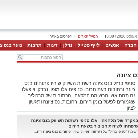
|
המייל האדום
|
לפרסום באתר
 חברה
אנשים
לייף סטייל
נדלן
דעות
תרבות
נוער בנס צי
ס ציונה
סניפי ברזל בנס ציונה רשתות השיווק שיהיו פתוחים בנס
ציונה ורחובות בעת חרום. סניפים אלו מופו, נבדקו ויופעלו
גם תחת אש. הרשימה המלאה , הכתובות של מרכולים
שאמורים לפעול בזמן חירום. רחובות, נס ציונה וראשון
לציון.
מקרה של מלחמה - אלו סניפי רשתות השיווק בנס ציונה
יפתחו לשירות הציבור בשעת חירום
שימת "סניפי ברזל" של רשתות השיווק שיהיו פתוחים בנס ציונה ורח...