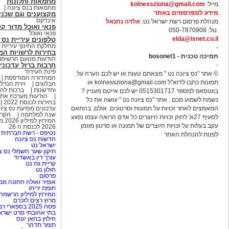
מחמאות ותלונות
מייל:
kolnessziona@gmail.com
מחמאות בנס ציונה
מידע למפרסמים באתר
מקצוענים וגם שכני
אינדקס
מנהלת פרסום רשת ישראל נט:
אלדה נתנאל
פנאי ואוכל מדור קו
טל: 050-7870908
פנאי ואוכל
elda@isnet.co.il
טלפונים עיריית נס 
מחלקת החינוך עיריית נ
-
בחירות לרשויות המקומ
תמיכה טכנית - bosonet1
הודעות מטעם הרשימות
-
חרבות ברזל עדכוני
פינת העידוד
© אתר "נס ציונה נט " מצאתם טעות או יש לכם הערה על
המהדורה המודפסת
תמונות כתבו לדוא"ל
kolnessziona@gmail.com
או
הבלוגים
זירת הנדל
וחדשנות
ברכות לה
בווטסאפ למספר 0515301717 יש לכם אייטם מעניין ?
הודעות מערכת אתר
נשמח לשמוע מכם . אתר "נס ציונה נט " עושה את כל
בחירות לכנסת 2022
המאמצים לאתר זכויות על תמונות וסרטונים. אולם, בהתאם
עדכונים מסיעת נס ציו
שנה למלחמה
הקרי
לסעיף 27א' לחוק זכויות היוצרים כל אדם הרואה עצמו נפגע
המירוץ למיליון 2026 משתתפים פרקים ווידאו סקרים
עקב בעלות על זכויות היוצרים של תמונה או סרטון מוזמן
2026 לכנסת ה 26
נטיפס - רשת חברתית 
לפנות להנהלת האתר
חדשות נס ציונה
ישראל נט
תיקון שער חשמלי נס צ
עורך דין באשדוד
קריית גת נט
חולון נט
פרסום
אופיר ואולה חתונה ממ
חומת יריחו
המירוץ למיליון הרשמה
מרוץ רצים לזכרם
פסח 2025 בספארי רמת גן
בתי אהובתי סרט ישרא
חילוץ בחאן יונס
תומר תדהר