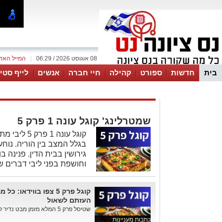
08 אוגוסט 2026 / 06:29
|
המייל האד
בית
חדשות
ספורט
קהילה
חיי חברה
אנשים
לייף סטיי
שמטרלינג' קוגל עונה 1 פרק 5
קוגל עונה 1 
בגלל המצב בין הוריה. נוח
גירושין בבית הדין. פנינה
וחושפת בפני ליבי דברים ש
קוגל פרק 5 צפו בווידא
העזתם לשאול
שטיסל פרק 5 המלא מזמן מבט נדיר לא רק אל תוך הקהילה החרדית של ...
כתבות מעניינות