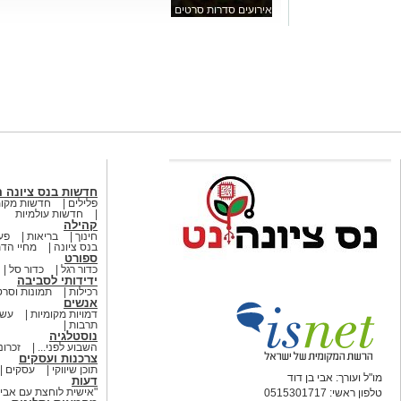
אירועים סדרות סרטים
חדשות בנס ציונה 
פלילים
חדשות מקומ
חדשות עולמיות
קהילה
חינוך
בריאות
פעי
בנס ציונה
מחיי הדת
ספורט
כדור רגל
כדור סל
ידידותי לסביבה
רכילות
תמונות וסרט
אנשים
דמויות מקומיות
עשו
תרבות
נוסטלגיה
השבוע לפני...
זכרונ
צרכנות ועסקים
תוכן שיווקי
עסקים
מו"ל ועורך: אבי בן דוד
דעות
"אישית לוחצת עם אבי ב
טלפון ראשי: 0515301717