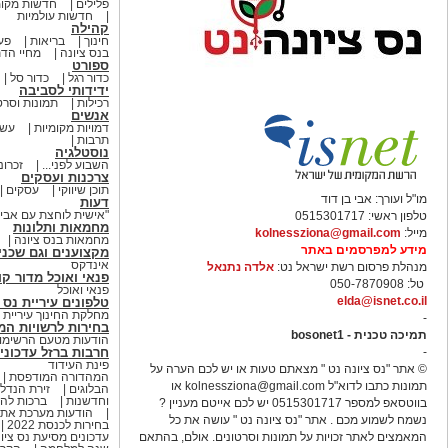
פלילים
חדשות מקומ
חדשות עולמיות
קהילה
חינוך
בריאות
פעי
בנס ציונה
מחיי הדת
ספורט
כדור רגל
כדור סל
ידידותי לסביבה
רכילות
תמונות וסרט
אנשים
דמויות מקומיות
עשו
תרבות
נוסטלגיה
השבוע לפני...
זכרונ
צרכנות ועסקים
תוכן שיווקי
עסקים
מו"ל ועורך: אבי בן דוד
דעות
"אישית לוחצת עם אבי ב
טלפון ראשי: 0515301717
מחמאות ותלונות
מייל:
kolnessziona@gmail.com
מחמאות בנס ציונה
מידע למפרסמים באתר
מקצוענים וגם שכני
אינדקס
מנהלת פרסום רשת ישראל נט:
אלדה נתנאל
פנאי ואוכל מדור קו
טל: 050-7870908
פנאי ואוכל
elda@isnet.co.il
טלפונים עיריית נס 
מחלקת החינוך עיריית נ
-
בחירות לרשויות המקומ
תמיכה טכנית - bosonet1
הודעות מטעם הרשימות
-
חרבות ברזל עדכוני
פינת העידוד
© אתר "נס ציונה נט " מצאתם טעות או יש לכם הערה על
המהדורה המודפסת
תמונות כתבו לדוא"ל
kolnessziona@gmail.com
או
הבלוגים
זירת הנדל
וחדשנות
ברכות לה
בווטסאפ למספר 0515301717 יש לכם אייטם מעניין ?
הודעות מערכת אתר
נשמח לשמוע מכם . אתר "נס ציונה נט " עושה את כל
בחירות לכנסת 2022
המאמצים לאתר זכויות על תמונות וסרטונים. אולם, בהתאם
עדכונים מסיעת נס ציו