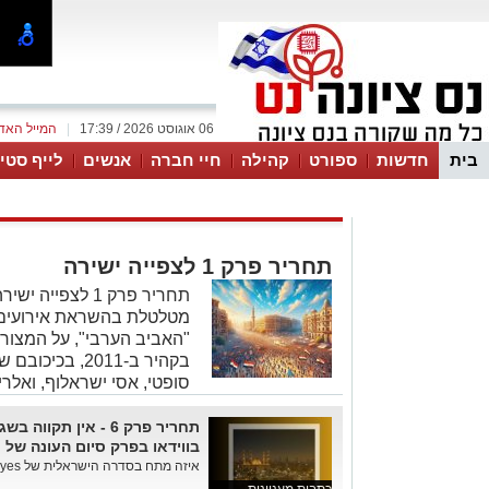
06 אוגוסט 2026 / 17:39
|
המייל האד
בית
חדשות
ספורט
קהילה
חיי חברה
אנשים
לייף סטיי
תחריר פרק 1 לצפייה ישירה
תחריר פרק 1 לצפי
מטלטלת בהשראת אירועים 
"האביב הערבי", על המצור 
בקהיר ב-2011, ב
סופטי, אסי ישראלוף, ואלרי
תחריר פרק 6 - אין תק
בווידאו בפרק סיום העונה של
איזה מתח בסדרה הישראלית של yes שמגיעה לסיום העונה בפרק ה...