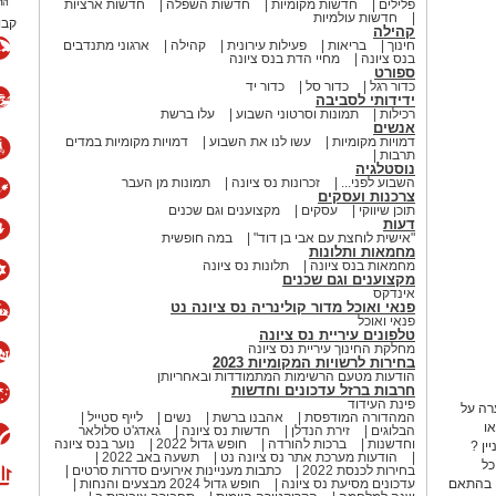
פלילים
חדשות מקומיות
חדשות השפלה
חדשות ארציות
חדשות עולמיות
קבו
קהילה
חינוך
בריאות
פעילות עירונית
קהילה
ארגוני מתנדבים
בנס ציונה
מחיי הדת בנס ציונה
ספורט
כדור רגל
כדור סל
כדור יד
ידידותי לסביבה
רכילות
תמונות וסרטוני השבוע
עלו ברשת
אנשים
דמויות מקומיות
עשו לנו את השבוע
דמויות מקומיות במדים
תרבות
נוסטלגיה
השבוע לפני...
זכרונות נס ציונה
תמונות מן העבר
צרכנות ועסקים
תוכן שיווקי
עסקים
מקצוענים וגם שכנים
דעות
"אישית לוחצת עם אבי בן דוד"
במה חופשית
מחמאות ותלונות
מחמאות בנס ציונה
תלונות נס ציונה
מקצוענים וגם שכנים
אינדקס
פנאי ואוכל מדור קולינריה נס ציונה נט
פנאי ואוכל
טלפונים עיריית נס ציונה
מחלקת החינוך עיריית נס ציונה
בחירות לרשויות המקומיות 2023
הודעות מטעם הרשימות המתמודדות ובאחריותן
חרבות ברזל עדכונים וחדשות
פינת העידוד
רה על
המהדורה המודפסת
אהבנו ברשת
נשים
לייף סטייל
ו
הבלוגים
זירת הנדלן
חדשות נס ציונה
גאדג'ט סלולאר
וחדשנות
ברכות להורדה
חופש גדול 2022
נוער בנס ציונה
 מעניין ?
הודעות מערכת אתר נס ציונה נט
תשעה באב 2022
כל
בחירות לכנסת 2022
כתבות מעניינות אירועים סדרות סרטים
, בהתאם
עדכונים מסיעת נס ציונה
חופש גדול 2024 מבצעים והנחות