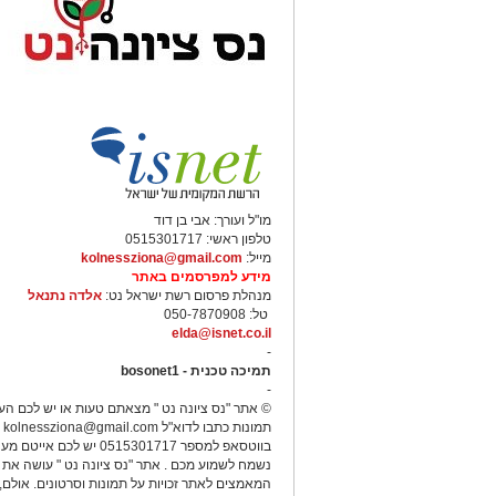
מו"ל ועורך: אבי בן דוד
טלפון ראשי: 0515301717
מייל:
kolnessziona@gmail.com
מידע למפרסמים באתר
מנהלת פרסום רשת ישראל נט:
אלדה נתנאל
טל: 050-7870908
elda@isnet.co.il
-
תמיכה טכנית - bosonet1
-
© אתר "נס ציונה נט " מצאתם טעות או יש לכם הע
תמונות כתבו לדוא"ל
kolnessziona@gmail.com
א
בווטסאפ למספר 0515301717 יש לכם אייטם
נשמח לשמוע מכם . אתר "נס ציונה נט " עושה את 
המאמצים לאתר זכויות על תמונות וסרטונים. אולם