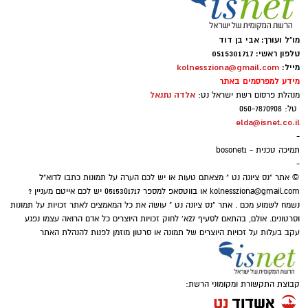
בנס ציונה המשכן לאומנויות ביקורת, המלצות ואל
תשכחו - 31.08.2026 – האודיסאה מגיעה למשכן
מו"ל ועורך: אבי בן דוד
לאומנויות כל הטריילרים בכתבה שלפניכם
טלפון ראשי: 0515301717
מייל:
kolnessziona@gmail.com
מידע למפרסמים באתר
אלדה נתנאל
מנהלת פרסום רשת ישראל נט:
טל: 050-7870908
elda@isnet.co.il
-
תמיכה טכנית - bosonet1
-
© אתר "נס ציונה נט " מצאתם טעות או יש לכם הערה על תמונות כתבו לדוא"ל
kolnessziona@gmail.com
או בווטסאפ למספר 0515301717 יש לכם אייטם מעניין ?
נשמח לשמוע מכם . אתר "נס ציונה נט " עושה את כל המאמצים לאתר זכויות על תמונות
וסרטונים. אולם, בהתאם לסעיף 27א' לחוק זכויות היוצרים כל אדם הרואה עצמו נפגע
עקב בעלות על זכויות היוצרים של תמונה או סרטון מוזמן לפנות להנהלת האתר
12.08.2026 – מייקל סרטים בנס ציונה
קבוצת התקשורת ומקומוני הרשת:
סרט ביוגרפי המתאר את חייו, הקריירה והמורשת