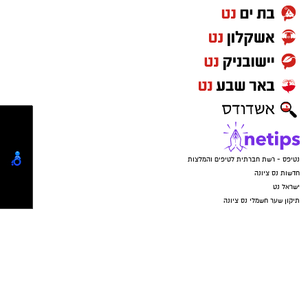
17.08.2026 – החסד קולנוע נס ציונה
מריאנו דה סנטיס, נשיא איטליה הבדיוני, מתקרב
לסיום כהונתו ונדרש להכריע בשתי בקשות חנינה
מורכבות. ההחלטות המשפטיות מתחברות לחייו
האישיים וליחסיו עם בתו, ומאלצות אותו להתמודד
עם שאלות של מוסר, אחריות, זיכרון ומורשת,
בדרמה מעוררת מחשבה. הסרט עוסק במחיר
נטיפס - רשת חברתית לטיפים והמלצות
ההחלטות.
חדשות נס ציונה
ישראל נט
תיקון שער חשמלי נס ציונה
עורך דין באשדוד
קריית גת נט
חולון נט
פרסום