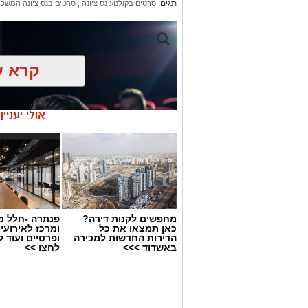
תגים:
סרטים בקולנוע נס ציונה
,
סרטים בנס ציונה המשכן 
קרא ע
אולי יעניי
מחפשים לקנות דירה?
פנתרה -חלל מ
כאן תמצאו את כל
ומרכז לאירועי
הדירות החדשות למכירה
ופרטיים ועוד 
באשדוד >>>
לחצו >>