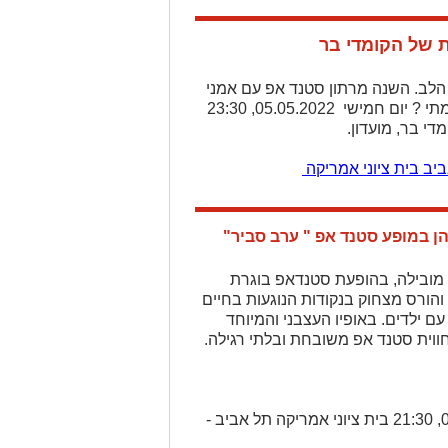
ת של הקומדי בר
 הלב. השנה מרתון סטנד אפ עם אמני
הבית קומדי בר, המופע ליום העצמאות.מתי ? יום חמישי 05.05.2022, 23:30
יב בית ציוני אמריקה
הן במופע סטנד אפ " ערב סביר"
 מובילה, בהופעת סטנדאפ בוגרת
הורס מצחוק בנקודות הנוגעות בחיים
עם ילדים. באופיו העצבני והמיוחד
ווית סטנד אפ משובחת ובלתי רגילה.
מתי והיכן ? תל אביב-יפו ד׳, 04.05.2022, 21:30 בית ציוני אמריקה תל אביב -