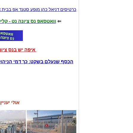
כרטיסים דניאל כהן מופע סטנד אפ בבית צ
⇐
וואטסאפ נס ציונה נט - קל
איפה יש בנס ציו
הכסף שנעלם בשקט: כך דמי הניהול
אולי יעניי